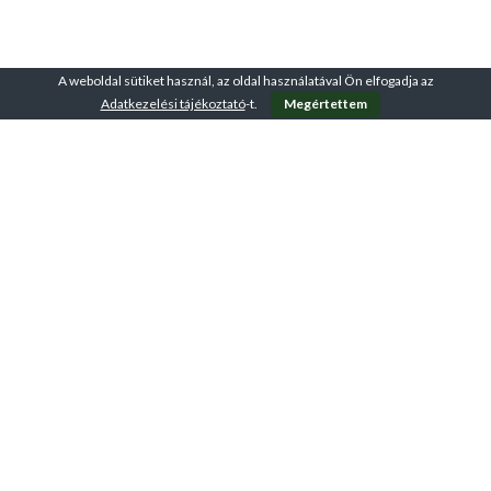
A weboldal sütiket használ, az oldal használatával Ön elfogadja az
Adatkezelési tájékoztató
-t.
Megértettem