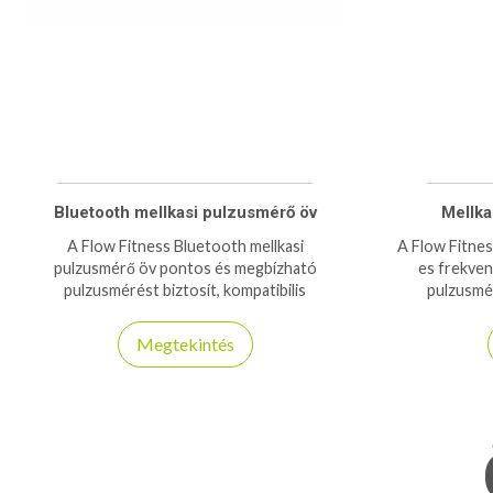
Bluetooth mellkasi pulzusmérő öv
Mellka
A Flow Fitness Bluetooth mellkasi
A Flow Fitnes
pulzusmérő öv pontos és megbízható
es frekven
pulzusmérést biztosít, kompatibilis
pulzusmér
okostelefonokkal és fitneszalkalmazásokkal.
kompa
Megtekintés