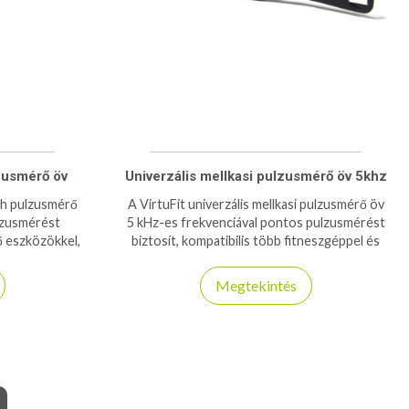
zusmérő öv
Univerzális mellkasi pulzusmérő öv 5khz
th pulzusmérő
A VirtuFit univerzális mellkasi pulzusmérő öv
lzusmérést
5 kHz-es frekvenciával pontos pulzusmérést
ő eszközökkel,
biztosít, kompatibilis több fitneszgéppel és
dzéshez.
edzésalkalmazással.
Megtekintés
a