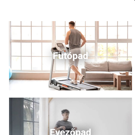
Futópad
Evezőpad