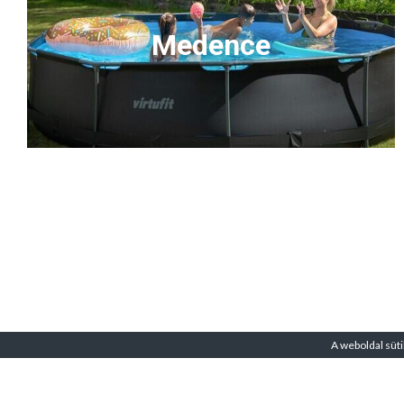
Medence
A weboldal süti