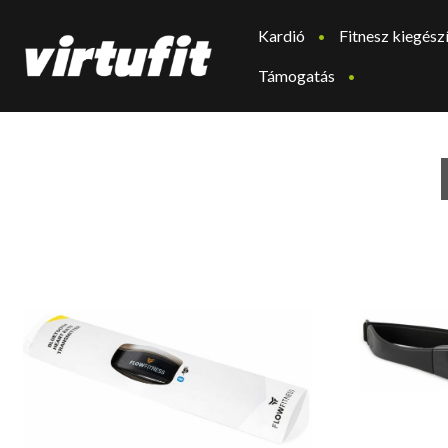
Kardió
Fitnesz kiegész
Támogatás