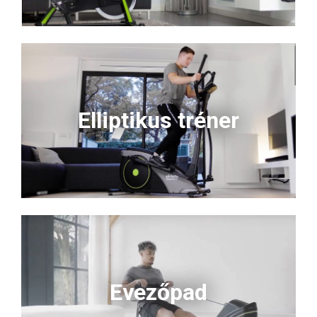
Elliptikus tréner
Evezőpad