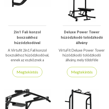
2in1 Fali konzol
Deluxe Power Tower
boxzsákhoz
húzódzkodó tolódzkodó
húzódzkodóval
állvány
A Virtufit 2in1 Fali konzol
VirtuFit Deluxe Power Tower
boxzsákhoz húzódzkodóval,
húzódzkodó tolódzkodó
ennek az eszköznek a
állvány, mely többféle
segítségével box edzéseket
gyakorlathoz használható,
és húzódzkodó gyakorlatokat
250/150kg teherbírással!
Megtekintés
Megtekintés
is végezhet, 150kg teherbírás!