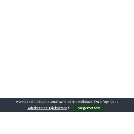
A weboldal sütiket használ, az oldal használatával Ön elfogadja az
Adatkezelési tájékoztató
-t.
Megértettem