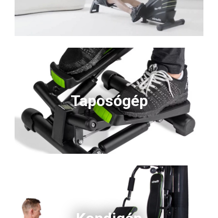
Taposógép