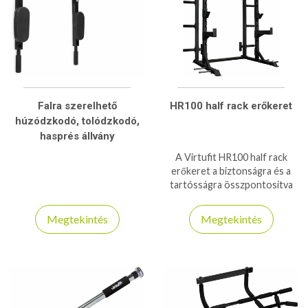
Falra szerelhető
HR100 half rack erőkeret
húzódzkodó, tolódzkodó,
hasprés állvány
A Virtufit HR100 half rack
erőkeret a biztonságra és a
tartósságra összpontosítva
tervezték. A tartó karok 350
kg-ig bírnak, míg a J-horgok
Megtekintés
Megtekintés
maximális teherbírása 250 kg!