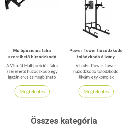
Multipozíciós falra
Power Tower húzódzkodó
szerelhető húzódzkodó
tolódzkodó állvány
A Virtufit Multipozíciós falra
VirtuFit Power Tower
szerelhető húzódzkodó egy
húzódzkodó tolódzkodó
igazán erős és megbízható
állvány egy komplex
eszköz húzódzkodáshoz,
berendezés a komplett
180kg-os teherbírással
felsőtest szabadsúlyos
Megtekintés
Megtekintés
rendelkezik!
edzéséhez!
Összes kategória