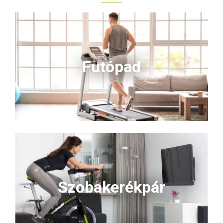
Futópad
Szobakerékpár