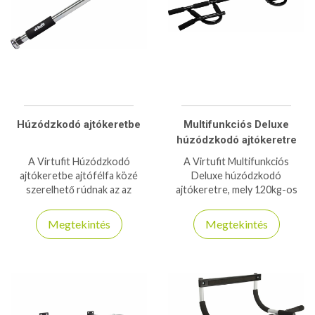
Húzódzkodó ajtókeretbe
Multifunkciós Deluxe
húzódzkodó ajtókeretre
A Virtufit Húzódzkodó
A Virtufit Multifunkciós
ajtókeretbe ajtófélfa közé
Deluxe húzódzkodó
szerelhető rúdnak az az
ajtókeretre, mely 120kg-os
előnye, hogy nincs szükség
teherbírással bír, és 61-86cm-
további súlyokra, a
es ajtókeretekhez
Megtekintés
Megtekintés
gyakorlatokat saját testsúllyal
használható!
hajtod végre