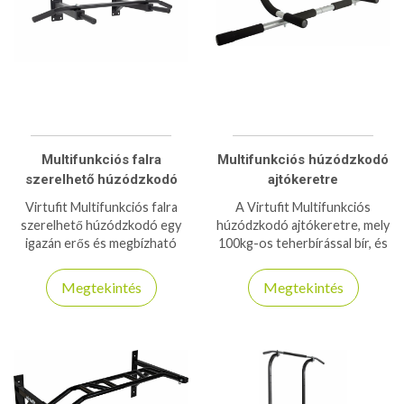
Multifunkciós falra
Multifunkciós húzódzkodó
szerelhető húzódzkodó
ajtókeretre
Virtufit Multifunkciós falra
A Virtufit Multifunkciós
szerelhető húzódzkodó egy
húzódzkodó ajtókeretre, mely
igazán erős és megbízható
100kg-os teherbírással bír, és
eszköz húzódzkodáshoz,
61-86cm-es ajtókeretekhez
<strong>350kg-os
használható!
Megtekintés
Megtekintés
teherbírás</strong>sal
rendelkezik!