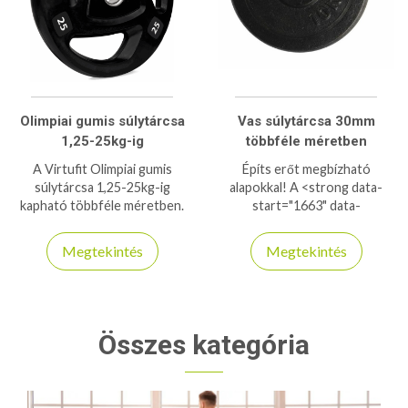
Olimpiai gumis súlytárcsa
Vas súlytárcsa 30mm
1,25-25kg-ig
többféle méretben
A Virtufit Olimpiai gumis
Építs erőt megbízható
súlytárcsa 1,25-25kg-ig
alapokkal! A <strong data-
kapható többféle méretben.
start="1663" data-
kényelmes 3 markolatos
end="1691">30 mm-es vas
modell.
súlytárcsák</strong> tartós
Megtekintés
Megtekintés
öntöttvas kialakítással és
többféle súlyopcióval (0,5–20
kg) segítik a folyamatos
fejlődést. Kompatibilisek a
szabvány 30 mm-es rudakkal,
Összes kategória
így könnyedén kombinálhatók
meglévő felszereléseddel.
Ideális otthoni és edzőtermi
használatra egyaránt. Ha