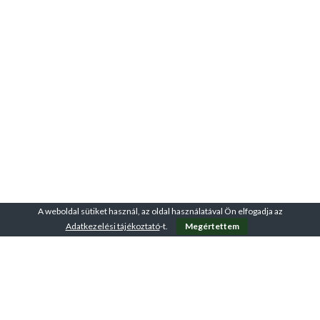
A weboldal sütiket használ, az oldal használatával Ön elfogadja az
Adatkezelési tájékoztató
-t.
Megértettem