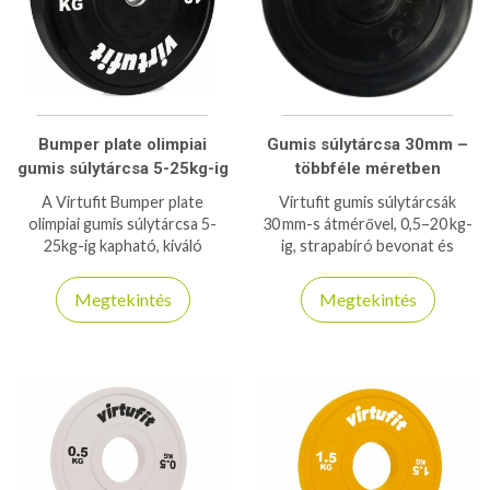
Bumper plate olimpiai
Gumis súlytárcsa 30mm –
gumis súlytárcsa 5-25kg-ig
többféle méretben
A Virtufit Bumper plate
Virtufit gumis súlytárcsák
olimpiai gumis súlytárcsa 5-
30 mm-s átmérővel, 0,5–20 kg-
25kg-ig kapható, kiváló
ig, strapabíró bevonat és
minőségben 50mm-es belső
pontos tömeg – ideális
furattal.
súlyzókkal végzett otthoni és
Megtekintés
Megtekintés
edzőtermi edzéshez.