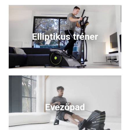
Elliptikus tréner
Evezőpad