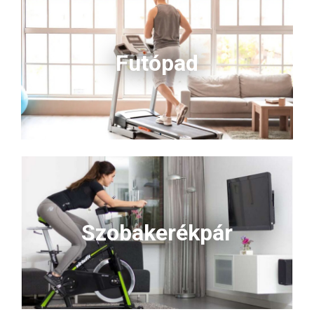
stabil, hosszú élettartamú és
költséghatékony megoldást
keresel az erőnléti edzéshez,
ezek a súlytárcsák tökéletes
Futópad
választást jelentenek!
Szobakerékpár