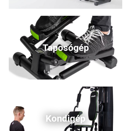
Taposógép
Kondigép