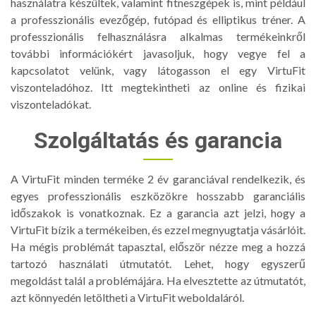
használatra készültek, valamint fitneszgépek is, mint például
a professzionális evezőgép, futópad és elliptikus tréner. A
professzionális felhasználásra alkalmas termékeinkről
további információkért javasoljuk, hogy vegye fel a
kapcsolatot velünk, vagy látogasson el egy VirtuFit
viszonteladóhoz. Itt megtekintheti az online és fizikai
viszonteladókat.
Szolgáltatás és garancia
A VirtuFit minden terméke 2 év garanciával rendelkezik, és
egyes professzionális eszközökre hosszabb garanciális
időszakok is vonatkoznak. Ez a garancia azt jelzi, hogy a
VirtuFit bízik a termékeiben, és ezzel megnyugtatja vásárlóit.
Ha mégis problémát tapasztal, először nézze meg a hozzá
tartozó használati útmutatót. Lehet, hogy egyszerű
megoldást talál a problémájára. Ha elvesztette az útmutatót,
azt könnyedén letöltheti a VirtuFit weboldaláról.