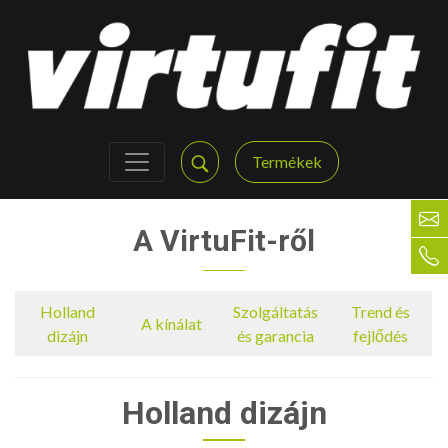
Termékek
A VirtuFit-ről
Holland
Szolgáltatás
Trend és
A kínálat
dizájn
és garancia
fejlődés
Holland dizájn