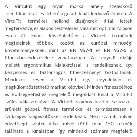
A
VirtuFit
egy olyan márka, amely széleskörű
specifikációkat és lehetőségeket kínál kedvező árakon. A
VirtuFit termékei holland dizájnerek által lettek
megtervezve, és alapos tesztelésen, valamint optimalizáláson
estek át. Ennek köszönhetően a VirtuFit
termékek
megfelelnek többek között az európai minőségi
követelményeknek, mint az
EN 957-1
és
EN 957-5
a
fitneszberendezésekre vonatkozóan. Az egyedi dizájn
mellett ergonomikus kialakítással is rendelkeznek, így
kényelmes és biztonságos fitneszélményt biztosítanak.
Mindezek révén a VirtuFit egy egyedülálló és
megkülönböztethető márkát képvisel. Minden fitneszcélhoz
és költségvetéshez megfelelő megoldást kínál a VirtuFit
széles választékával. A VirtuFit számos kardio eszközzel,
erőnléti géppel, fitnesz termékkel és természetesen a
szükséges kiegészítőkkel rendelkezik. Nem számít, milyen
edzettségi szinten állsz, mivel több mint 150 termék
található a kínálatban, így mindenki számára megfelelő