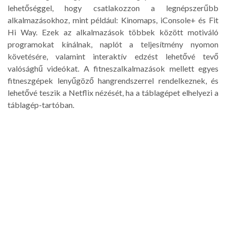
lehetőséggel, hogy csatlakozzon a legnépszerűbb
alkalmazásokhoz, mint például: Kinomaps, iConsole+ és Fit
Hi Way. Ezek az alkalmazások többek között motiváló
programokat kínálnak, naplót a teljesítmény nyomon
követésére, valamint interaktív edzést lehetővé tevő
valósághű videókat. A fitneszalkalmazások mellett egyes
fitneszgépek lenyűgöző hangrendszerrel rendelkeznek, és
lehetővé teszik a Netflix nézését, ha a táblagépet elhelyezi a
táblagép-tartóban.