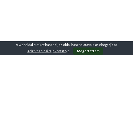
A weboldal sütiket használ, az oldal használatával Ön elfogadja az
Adatkezelési tájékoztató
-t.
Megértettem