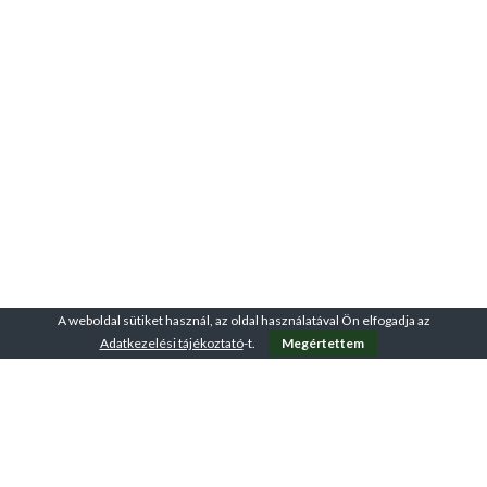
A weboldal sütiket használ, az oldal használatával Ön elfogadja az
Adatkezelési tájékoztató
-t.
Megértettem