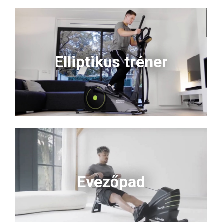
Elliptikus tréner
Evezőpad