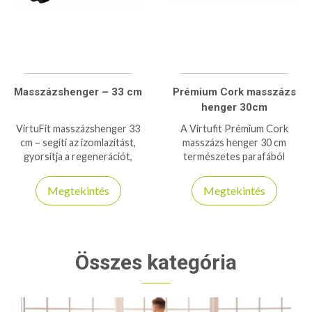
Masszázshenger – 33 cm
Prémium Cork masszázs
henger 30cm
VirtuFit masszázshenger 33
A Virtufit Prémium Cork
cm – segíti az izomlazítást,
masszázs henger 30 cm
gyorsítja a regenerációt,
természetes parafából
ideális edzés utáni vagy
készült, környezetbarát,
rehabilitációs használatra.
tartós, és hatékony
Megtekintés
Megtekintés
izomlazítást biztosít.
Összes kategória