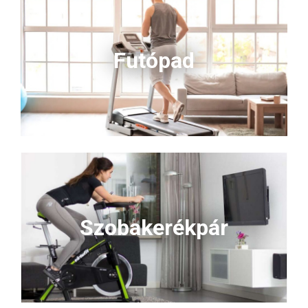
Futópad
Szobakerékpár