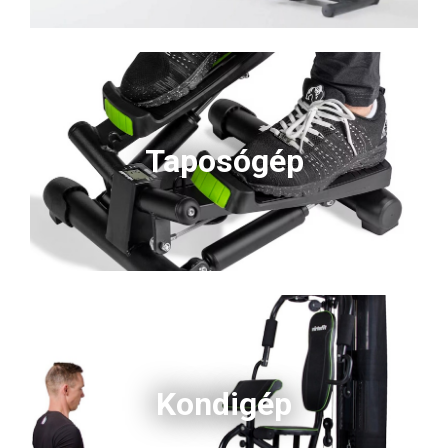
Taposógép
Kondigép