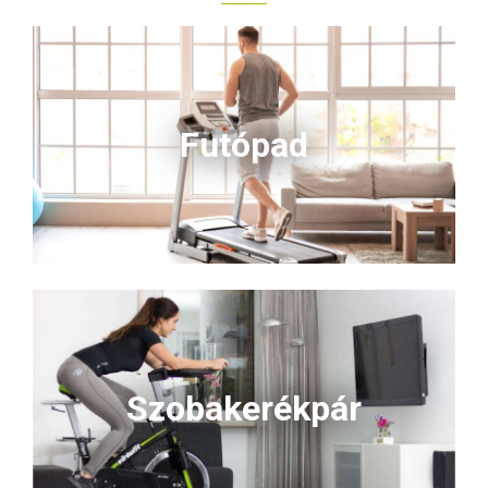
Futópad
Szobakerékpár