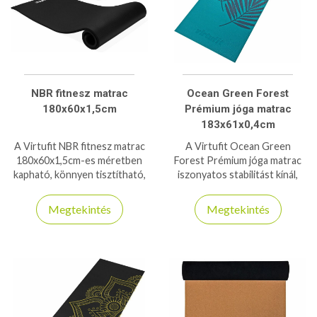
NBR fitnesz matrac
Ocean Green Forest
180x60x1,5cm
Prémium jóga matrac
183x61x0,4cm
A Virtufit NBR fitnesz matrac
A Virtufit Ocean Green
180x60x1,5cm-es méretben
Forest Prémium jóga matrac
kapható, könnyen tisztítható,
iszonyatos stabilitást kínál,
kényelmes, és kis helyen elfér
annak ellenére, hogy csak 4mm
használat után!
vastag - 6P- és latexmentes
Megtekintés
Megtekintés