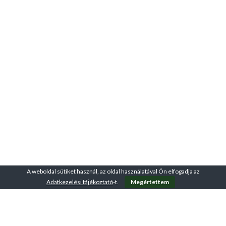
A weboldal sütiket használ, az oldal használatával Ön elfogadja az
Adatkezelési tájékoztató
-t.
Megértettem