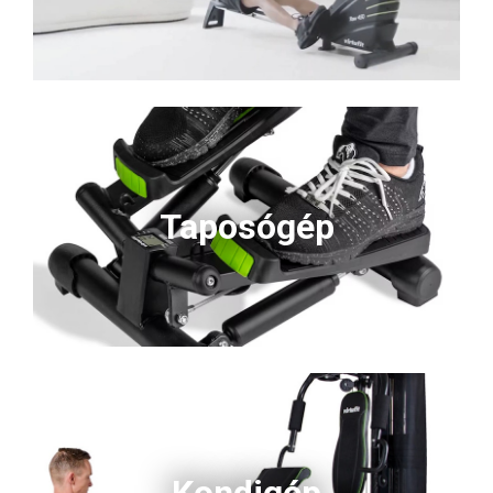
Taposógép