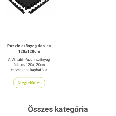
Puzzle szőnyeg 4db-os
120x120cm
A Virtufit Puzzle szőnyeg
4db-os 120x120cm
csomagban kapható, a
szőnyeg végtelen számban
bővíthető és kompatibilis a 6-
Megtekintés
os csomaggal is!
Összes kategória