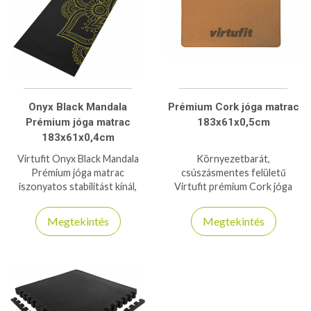
Onyx Black Mandala
Prémium Cork jóga matrac
Prémium jóga matrac
183x61x0,5cm
183x61x0,4cm
Virtufit Onyx Black Mandala
Környezetbarát,
Prémium jóga matrac
csúszásmentes felületű
iszonyatos stabilitást kínál,
Virtufit prémium Cork jóga
annak ellenére, hogy csak 4mm
matrac a természetes
vastag - 6P- és latexmentes
anyagok és a maximális
Megtekintés
Megtekintés
kényelem szerelmeseinek.