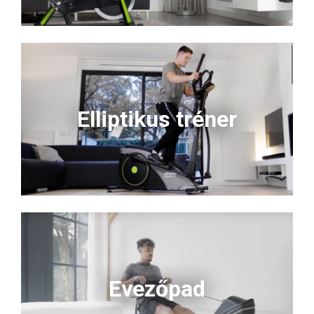
Elliptikus tréner
Evezőpad