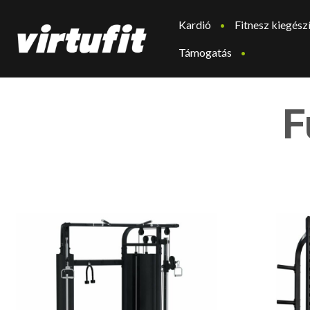
Kardió
Fitnesz kiegész
Támogatás
F