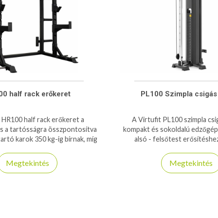
0 half rack erőkeret
PL100 Szimpla csigás
t HR100 half rack erőkeret a
A Virtufit PL100 szimpla cs
s a tartósságra összpontosítva
kompakt és sokoldalú edzőgép, 
artó karok 350 kg-ig bírnak, míg
alsó - felsőtest erősítéshe
maximális teherbírása 250 kg!
szerkezet, sima csigás mozgás
ellenállás.
Megtekintés
Megtekintés