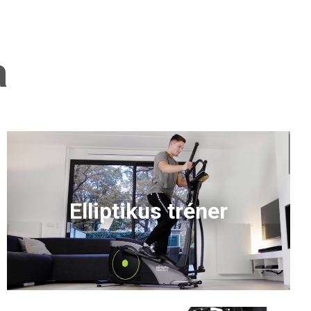
a
Elliptikus tréner