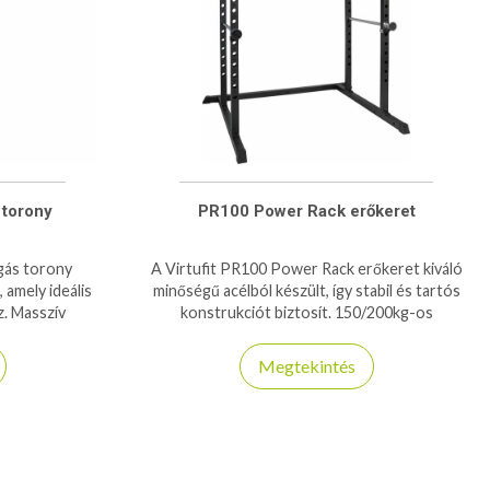
 torony
PR100 Power Rack erőkeret
igás torony
A Virtufit PR100 Power Rack erőkeret kiváló
amely ideális
minőségű acélból készült, így stabil és tartós
z. Masszív
konstrukciót biztosít. 150/200kg-os
 és állítható
teherbírása kiváló társ a napi edzések során
Megtekintés