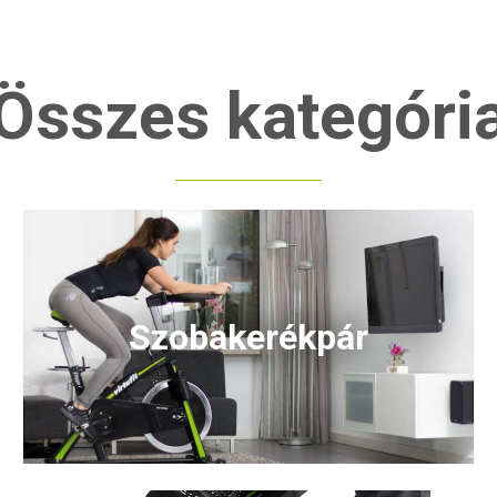
Összes kategóri
Szobakerékpár