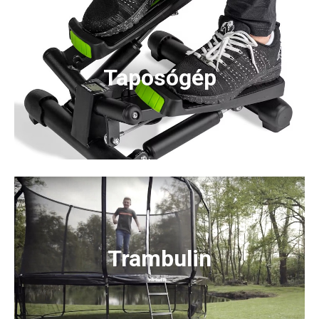
Taposógép
Trambulin