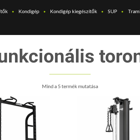
ítők
Kondigép
Kondigép kiegészítők
SUP
Tram
unkcionális toro
Mind a 5 termék mutatása