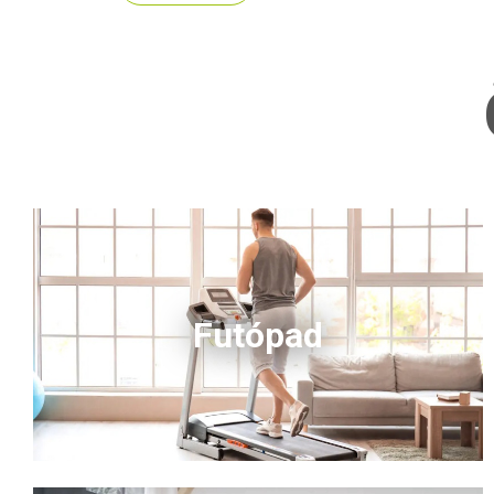
Futópad