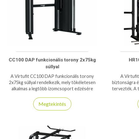
CC100 DAP funkcionális torony 2x75kg
HR10
súllyal
A Virtufit CC100 DAP funkcionális torony
A Virtufi
2x75kg súllyal rendelkezik, mely tökéletesen
biztonságra é
alkalmas a legtöbb izomcsoport edzésére
tervezték. A t
otthonunkban!
a J-horgok 
Megtekintés