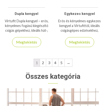
Dupla kengyel
Egykezes kengyel
Virtufit Dupla kengyel – erős,
Erős és kényelmes egykezes
kényelmes fogású kiegészítő
kengyel a Virtufittől, ideális
csigás gépekhez, ideális hát-,
csigásgépes edzésekhez,
kar- és vállizomzat
változatos felsőtest-
erősítéséhez.​
gyakorlatokhoz, otthonra
Megtekintés
Megtekintés
vagy edzőterembe.
1
2
3
4
5
→
Összes kategória