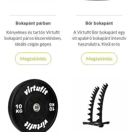
Bokapánt párban
Bőr bokapánt
Kényelmes és tartós Virtufit
A Virtufit Bőr bokapánt egy
bokapánt páros kiszerelésben,
strapabíró bokapánt intenzív
ideális csigás gépes
használatra. Kivül erős
edzésekhez és alsótest
ellenálló bőr, belül, pedig puha
izomcsoportjainak
bárány bőr a kényelem
Megtekintés
Megtekintés
erősítéséhez.
érdekében!