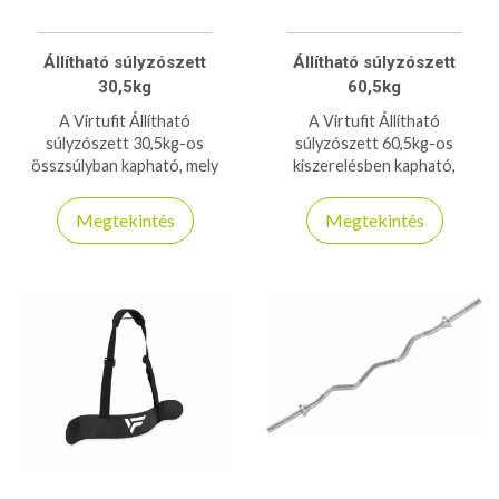
Állítható súlyzószett
Állítható súlyzószett
30,5kg
60,5kg
A Virtufit Állítható
A Virtufit Állítható
súlyzószett 30,5kg-os
súlyzószett 60,5kg-os
összsúlyban kapható, mely
kiszerelésben kapható,
mindent tartalmaz a
tartalmazza az egykezes
használathoz! Ingyenes
rudakat, a kétkezes rudakat és
Megtekintés
Megtekintés
gyakorlati videót biztosítunk a
több súlytárcsát a rögzítő
QR kódon a használatához!
gyűrűkkel együtt!