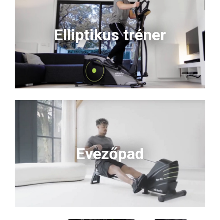
Elliptikus tréner
Evezőpad