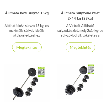
Állítható kézi súlyzó 15kg
Állítható súlyzókészlet
2×14 kg (28kg)
Állítható kézi súlyzó 15 kg-os
A Virtufit Állítható
maximális súllyal. Ideális
súlyzókészlet, mely 2x14kg-os
otthoni edzéshez,
súlyzókból áll, tökéletes a
helytakarékos és sokoldalú
mindennapos otthoni
megoldás az erőnlét
edzésekhez!
Megtekintés
Megtekintés
fejlesztésére.