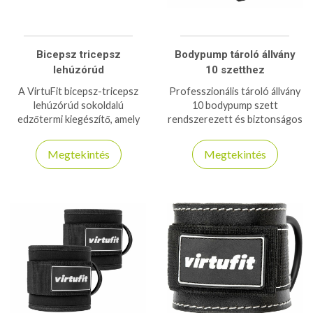
Bicepsz tricepsz
Bodypump tároló állvány
lehúzórúd
10 szetthez
A VirtuFit bicepsz-tricepsz
Professzionális tároló állvány
lehúzórúd sokoldalú
10 bodypump szett
edzőtermi kiegészítő, amely
rendszerezett és biztonságos
stabil fogást és hatékony
elhelyezésére. Strapabíró,
izomerősítést biztosít bicepsz
helytakarékos kialakítás,
Megtekintés
Megtekintés
és tricepsz edzésekhez.
edzőtermekhez.