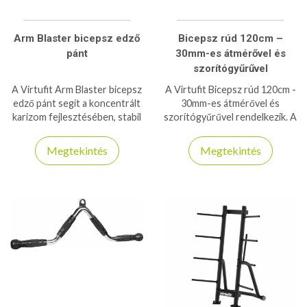
Arm Blaster bicepsz edző
Bicepsz rúd 120cm –
pánt
30mm-es átmérővel és
szorítógyűrűvel
A Virtufit Arm Blaster bicepsz
A Virtufit Bicepsz rúd 120cm -
edző pánt segít a koncentrált
30mm-es átmérővel és
karizom fejlesztésében, stabil
szorítógyűrűvel rendelkezik. A
tartást és helyes testtartást
Francia rúd használata
biztosít edzés közben.
megkönnyíti a karok edzését
Megtekintés
Megtekintés