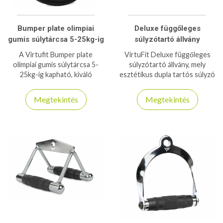
Bumper plate olimpiai
Deluxe függőleges
gumis súlytárcsa 5-25kg-ig
súlyzótartó állvány
A Virtufit Bumper plate
VirtuFit Deluxe függőleges
olimpiai gumis súlytárcsa 5-
súlyzótartó állvány, mely
25kg-ig kapható, kiváló
esztétikus dupla tartós súlyzó
minőségben 50mm-es belső
állvány 20db kézi súlyzóhoz.
furattal.
Megtekintés
Megtekintés