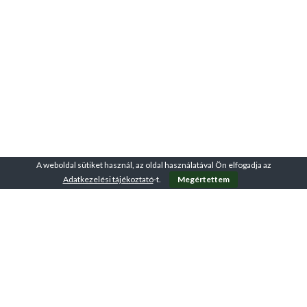
A weboldal sütiket használ, az oldal használatával Ön elfogadja az
Adatkezelési tájékoztató
-t.
Megértettem