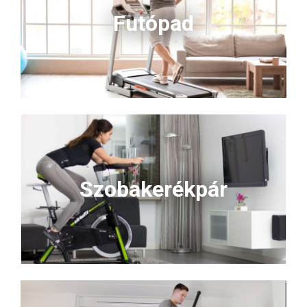
Futópad
Szobakerékpár