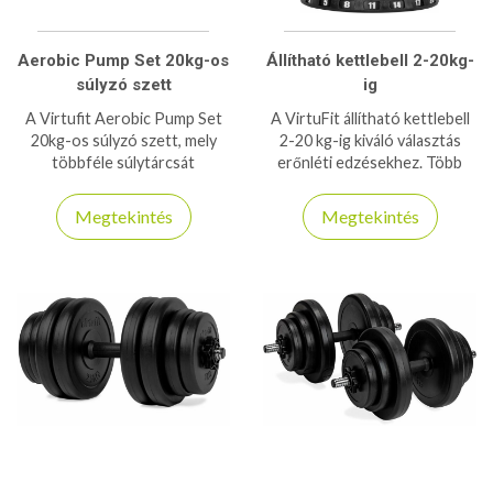
Aerobic Pump Set 20kg-os
Állítható kettlebell 2-20kg-
súlyzó szett
ig
A Virtufit Aerobic Pump Set
A VirtuFit állítható kettlebell
20kg-os súlyzó szett, mely
2-20 kg-ig kiváló választás
többféle súlytárcsát
erőnléti edzésekhez. Több
tartalmaz, így edzéseit
súlybeállítás, kényelmes fogás,
bőségeseb variálhatja, vagy
helytakarékos és sokoldalú
Megtekintés
Megtekintés
színesítheti, használja, bárhol,
kialakítás.
bármikor!