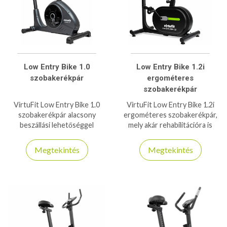
Low Entry Bike 1.0
Low Entry Bike 1.2i
szobakerékpár
ergométeres
szobakerékpár
VirtuFit Low Entry Bike 1.0
VirtuFit Low Entry Bike 1.2i
szobakerékpár alacsony
ergométeres szobakerékpár,
beszállási lehetőséggel
mely akár rehabilitációra is
rehabilitációra is, 140kg
használható, 140kg-os
teherbírás!
teherbírással, és Fitshow
Megtekintés
Megtekintés
applikáció kompatibilitással
bír!