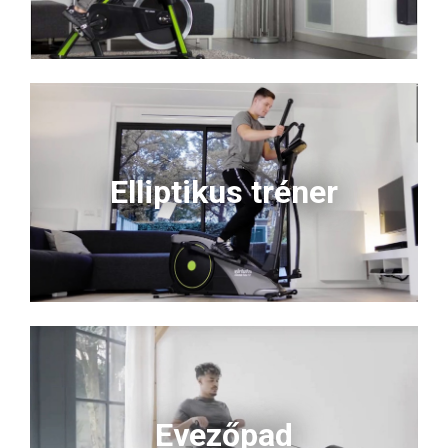
Elliptikus tréner
Evezőpad