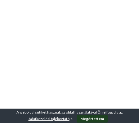
A weboldal sütiket használ, az oldal használatával Ön elfogadja az
Adatkezelési tájékoztató
-t.
Megértettem