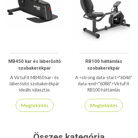
MB450 kar és láberősítő
RB100 háttámlás
szobakerékpár
szobakerékpár
A VirtuFit MB450 kar- és
A <strong data-start="6046"
láberősítő szobakerékpár
data-end="6088">VirtuFit
ideális választás
RB100 háttámlás
rehabilitációhoz és otthoni
szobakerékpár</strong>
edzéshez, 12 fokozatú
tökéletes választás, ha
Megtekintés
Megtekintés
elektromos ellenállással és
kényelmes, ízületkímélő és
LCD kijelzővel.
hatékony otthoni edzőgépet
keresel. A párnázott, állítható
ülés és a stabil háttámla ideális
testtartást biztosít, így
Összes kategória