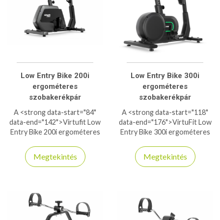
Low Entry Bike 200i
Low Entry Bike 300i
ergométeres
ergométeres
szobakerékpár
szobakerékpár
A <strong data-start="84"
A <strong data-start="118"
data-end="142">Virtufit Low
data-end="176">VirtuFit Low
Entry Bike 200i ergométeres
Entry Bike 300i ergométeres
szobakerékpár</strong>
szobakerékpár</strong>
ideális választás minden
kényelmes, biztonságos és
Megtekintés
Megtekintés
otthoni edzéshez! Alacsony
rendkívül sokoldalú választás
belépési ponttal könnyen
otthoni edzésekhez. Az
használható, különösen
alacsony átlépési
idősebbek vagy
magasságnak köszönhetően
mozgáskorlátozott
könnyedén használható
felhasználók számára is. Az
idősebbek, rehabilitációban