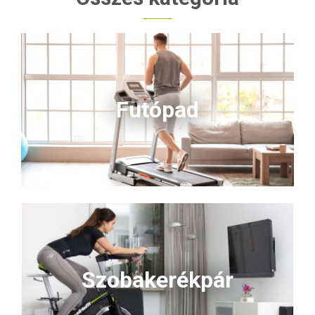
hosszabb edzések is
könnyedén végezhetők. A 8
fokozatú mágneses ellenállás
lehetővé teszi, hogy a saját
tempódban fejlődj, a halk
működés pedig bármikor
zavartalan edzést garantál. Az
LCD kijelző minden fontos
Futópad
adatot mutat, a beépített
pulzusmérők pedig segítenek
kontrollálni a terhelést.
Megbízható, stabil és
ergonomikus választás minden
korosztálynak – kattints a
<strong data-start="6627"
data-
end="6638">Kosárba</strong>
gombra, és hozd létre
kényelmes otthoni
edzőtermed!
Szobakerékpár