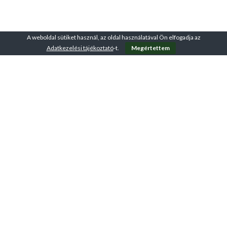
A weboldal sütiket használ, az oldal használatával Ön elfogadja az
Adatkezelési tájékoztató
-t.
Megértettem