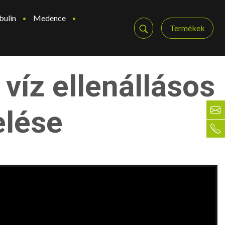
bulin
Medence
Termékek
víz ellenállásos
elése