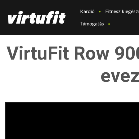
Kardió
Fitnesz kiegész
Támogatás
VirtuFit Row 90
evez