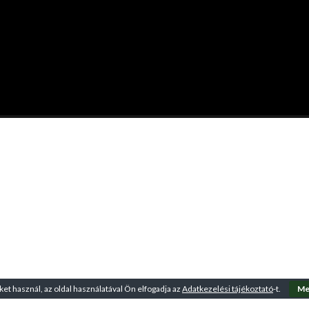
ket használ, az oldal használatával Ön elfogadja az
Adatkezelési tájékoztató
-t.
Me