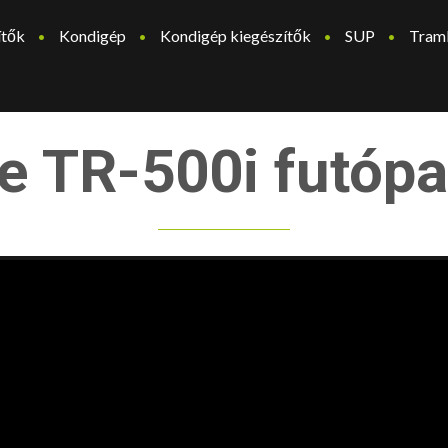
ítők
Kondigép
Kondigép kiegészítők
SUP
Tram
ite TR-500i futó