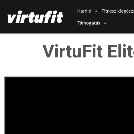
Kardió
Fitnesz kiegész
Támogatás
VirtuFit El