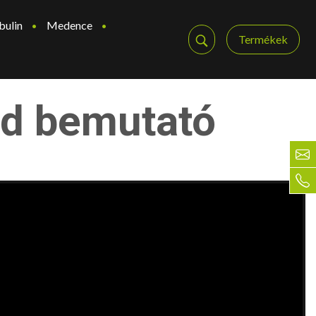
bulin
Medence
Termékek
pad bemutató