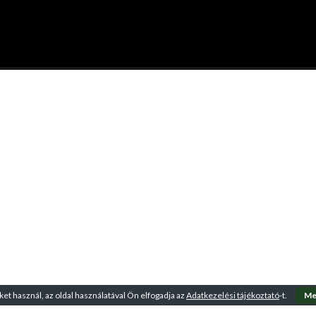
ket használ, az oldal használatával Ön elfogadja az
Adatkezelési tájékoztató
-t.
Me