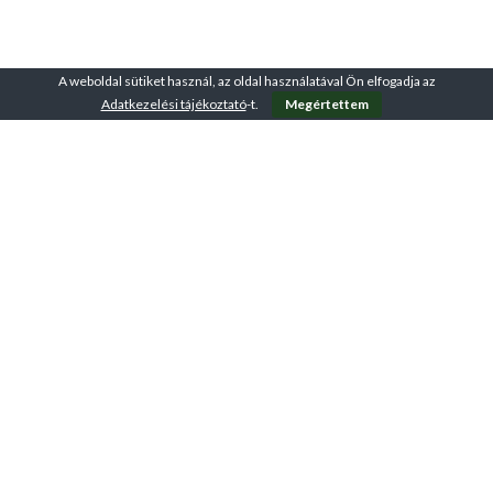
A weboldal sütiket használ, az oldal használatával Ön elfogadja az
Adatkezelési tájékoztató
-t.
Megértettem