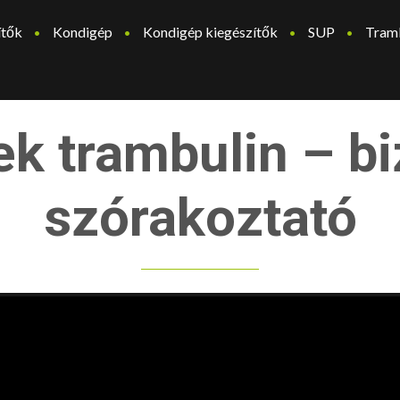
ítők
Kondigép
Kondigép kiegészítők
SUP
Tram
rek trambulin – b
szórakoztató