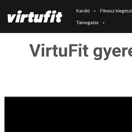
Kardió
Fitnesz kiegész
Támogatás
VirtuFit gye