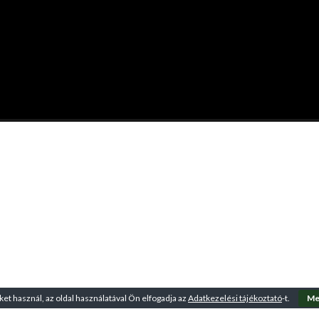
ket használ, az oldal használatával Ön elfogadja az
Adatkezelési tájékoztató
-t.
Me