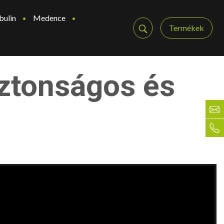
bulin
Medence
Termékek
iztonságos és