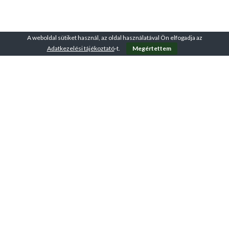
A weboldal sütiket használ, az oldal használatával Ön elfogadja az
Adatkezelési tájékoztató
-t.
Megértettem