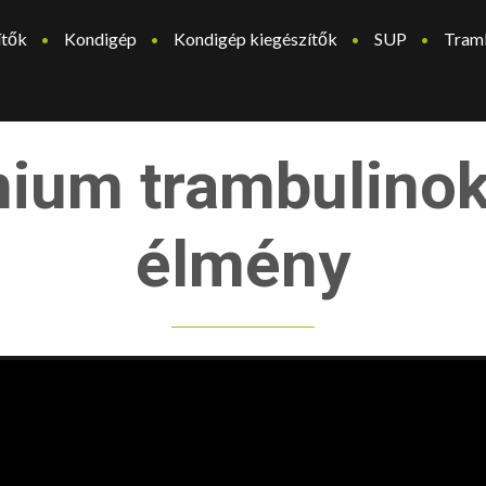
ítők
Kondigép
Kondigép kiegészítők
SUP
Tram
mium trambulino
élmény