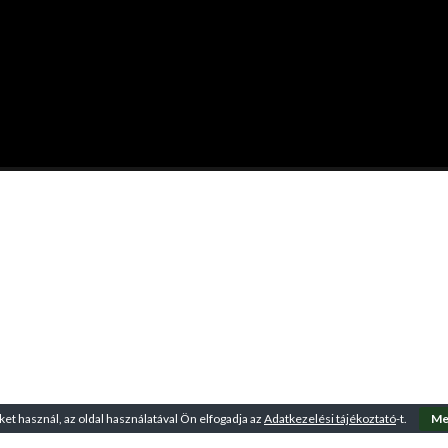
ket használ, az oldal használatával Ön elfogadja az
Adatkezelési tájékoztató
-t.
Me