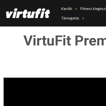
Kardió
Fitnesz kiegész
Támogatás
VirtuFit Pre