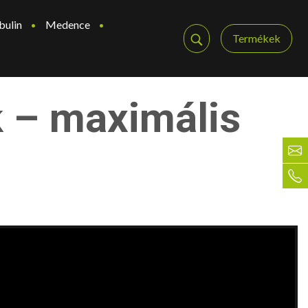
bulin
Medence
Termékek
k – maximális