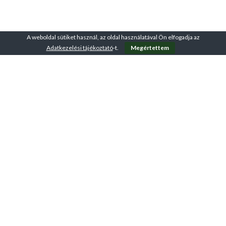
A weboldal sütiket használ, az oldal használatával Ön elfogadja az
Adatkezelési tájékoztató
-t.
Megértettem