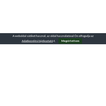
A weboldal sütiket használ, az oldal használatával Ön elfogadja az
Adatkezelési tájékoztató
-t.
Megértettem