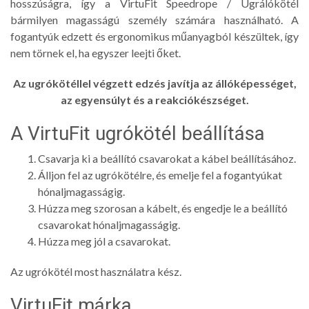
hosszúságra, így a VirtuFit Speedrope / Ugrálókötél
bármilyen magasságú személy számára használható. A
fogantyúk edzett és ergonomikus műanyagból készültek, így
nem törnek el, ha egyszer leejti őket.
Az ugrókötéllel végzett edzés javítja az állóképességet,
az egyensúlyt és a reakciókészséget.
A VirtuFit ugrókötél beállítása
Csavarja ki a beállító csavarokat a kábel beállításához.
Álljon fel az ugrókötélre, és emelje fel a fogantyúkat
hónaljmagasságig.
Húzza meg szorosan a kábelt, és engedje le a beállító
csavarokat hónaljmagasságig.
Húzza meg jól a csavarokat.
Az ugrókötél most használatra kész.
VirtuFit márka