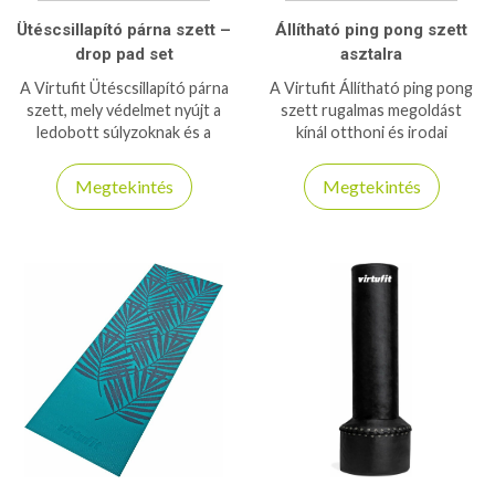
Ütéscsillapító párna szett –
Állítható ping pong szett
drop pad set
asztalra
A Virtufit Ütéscsillapító párna
A Virtufit Állítható ping pong
szett, mely védelmet nyújt a
szett rugalmas megoldást
ledobott súlyzoknak és a
kínál otthoni és irodai
padlózatnak egyaránt! Elegáns
játékhoz – gyorsan
megjelenést kölcsönöz a
felszerelhető bármilyen
Megtekintés
Megtekintés
teremben
asztalra.