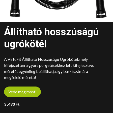
Állítható hosszúságú
ugrókötél
A VirtuFit Állítható Hosszúságú Ugrókötél, mely
kifejezetten a gyors pörgetésekhez lett kifejlesztve,
méretét egyénileg beállíthatja, így bárki számára
megfelelő méretű!
Vedd meg most!
3 .490
Ft