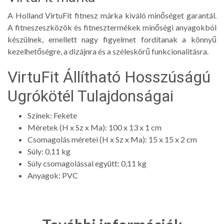
A Holland VirtuFit fitnesz márka kiváló minőséget garantál.
A fitneszeszközök és fitnesztermékek minőségi anyagokból
készülnek, emellett nagy figyelmet fordítanak a könnyű
kezelhetőségre, a dizájnra és a széleskörű funkcionalitásra.
VirtuFit Állítható Hosszúságú
Ugrókötél Tulajdonságai
Színek: Fekete
Méretek (H x Sz x Ma): 100 x 13 x 1 cm
Csomagolás méretei (H x Sz x Ma): 15 x 15 x 2 cm
Súly: 0,11 kg
Súly csomagolással együtt: 0,11 kg
Anyagok: PVC