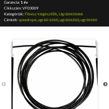
Garancia:
1 év
Cikkszám:
VF03009
Kategóriák:
Fitnesz kiegészítők
,
Ugrálókötelek
Címkék:
speedrope
,
ugráló kötél
,
ugrálókötél
,
ugrókötél