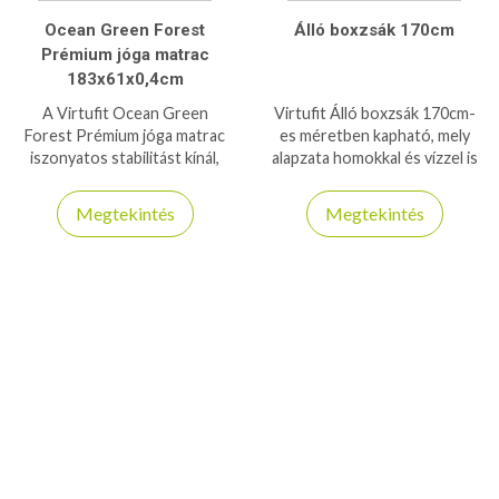
Ocean Green Forest
Álló boxzsák 170cm
Prémium jóga matrac
183x61x0,4cm
A Virtufit Ocean Green
Virtufit Álló boxzsák 170cm-
Forest Prémium jóga matrac
es méretben kapható, mely
iszonyatos stabilitást kínál,
alapzata homokkal és vízzel is
annak ellenére, hogy csak 4mm
feltölthető
vastag - 6P- és latexmentes
Megtekintés
Megtekintés