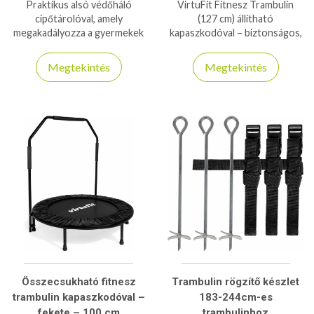
Praktikus alsó védőháló
VirtuFit Fitnesz Trambulin
cipőtárolóval, amely
(127 cm) állítható
megakadályozza a gyermekek
kapaszkodóval – biztonságos,
alájutását és rendezetten
ízületkímélő kardió edzés
tartja a lábbeliket trambulin
otthonra vagy edzőterembe.
Megtekintés
Megtekintés
használatkor.
Összecsukható fitnesz
Trambulin rögzítő készlet
trambulin kapaszkodóval –
183-244cm-es
fekete – 100 cm
trambulinhoz