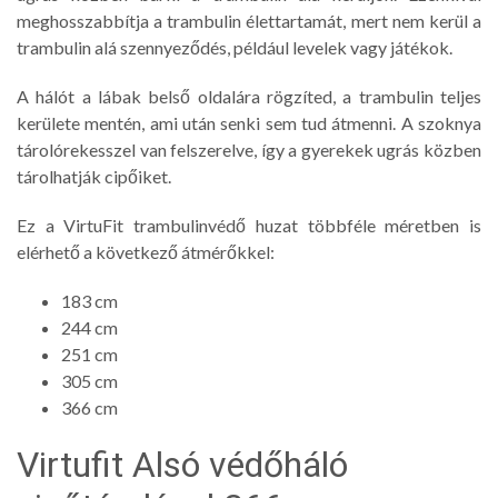
meghosszabbítja a trambulin élettartamát, mert nem kerül a
trambulin alá szennyeződés, például levelek vagy játékok.
A hálót a lábak belső oldalára rögzíted, a trambulin teljes
kerülete mentén, ami után senki sem tud átmenni. A szoknya
tárolórekesszel van felszerelve, így a gyerekek ugrás közben
tárolhatják cipőiket.
Ez a VirtuFit trambulinvédő huzat többféle méretben is
elérhető a következő átmérőkkel:
183 cm
244 cm
251 cm
305 cm
366 cm
Virtufit Alsó védőháló