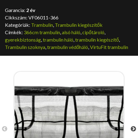
Garancia:
2 év
Cikkszám:
VF06011-366
Kategóriák:
Trambulin
,
Trambulin kiegészítők
Címkék:
366cm trambulin
,
alsó háló
,
cipőtároló
,
gyerekbiztonság
,
trambulin háló
,
trambulin kiegészítő
,
Trambulin szoknya
,
trambulin védőháló
,
VirtuFit trambulin