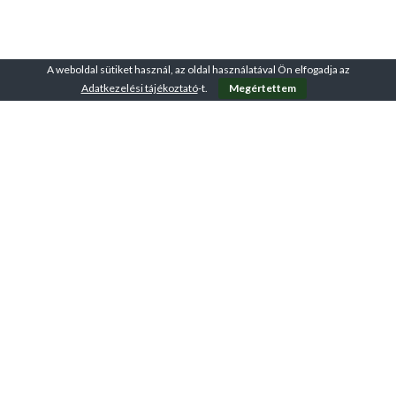
A weboldal sütiket használ, az oldal használatával Ön elfogadja az
Adatkezelési tájékoztató
-t.
Megértettem