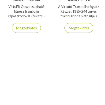
VirtuFit Összecsukható
A Virtufit Trambulin rögzítő
fitnesz trambulin
készlet 1835-244 cm-es
kapaszkodóval - fekete -
trambulinhoz biztosítja a
100cm-es átmérővel és
stabil, biztonságos rögzítést,
120kg-os teherbírással
növelve a trambulin
Megtekintés
Megtekintés
kapható!
tartósságát és használati
élményét.