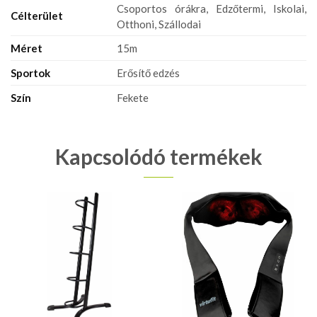
Csoportos órákra, Edzőtermi, Iskolai,
Célterület
Otthoni, Szállodai
Méret
15m
Sportok
Erősítő edzés
Szín
Fekete
Kapcsolódó termékek