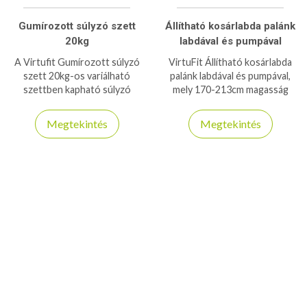
Gumírozott súlyzó szett
Állítható kosárlabda palánk
20kg
labdával és pumpával
A Virtufit Gumírozott súlyzó
VirtuFit Állítható kosárlabda
szett 20kg-os variálható
palánk labdával és pumpával,
szettben kapható súlyzó
mely 170-213cm magasság
készlet
között állítható!
Megtekintés
Megtekintés