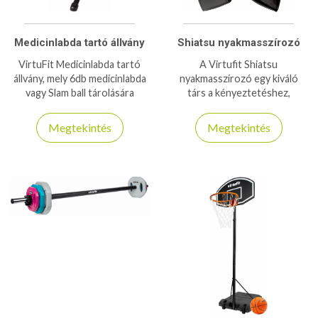
Medicinlabda tartó állvány
Shiatsu nyakmasszírozó
VirtuFit Medicinlabda tartó
A Virtufit Shiatsu
állvány, mely 6db medicinlabda
nyakmasszírozó egy kiváló
vagy Slam ball tárolására
társ a kényeztetéshez,
alkalmas
vezeték nélküli, így akár
utazáshoz is használható
Megtekintés
Megtekintés