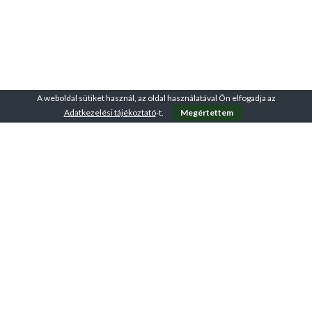
A weboldal sütiket használ, az oldal használatával Ön elfogadja az
Adatkezelési tájékoztató
-t.
Megértettem