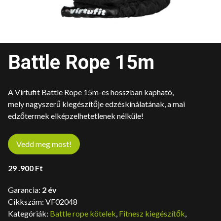
Battle Rope 15m
A Virtufit Battle Rope 15m-es hosszban kapható,
mely nagyszerű kiegészítője edzéskínálatának, a mai
edzőtermek elképzelhetetlenek nélküle!
Vedd meg most!
29 .900
Ft
Garancia:
2 év
Cikkszám:
VF02048
Kategóriák:
Battle rope kötelek
,
Fitnesz kiegészítők
,