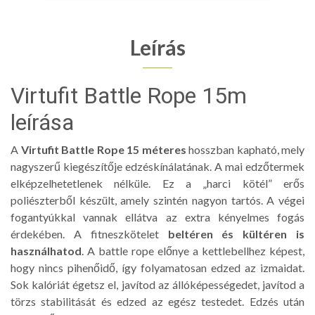
Leírás
Virtufit Battle Rope 15m
leírása
A
Virtufit Battle Rope 15 méteres
hosszban kapható, mely
nagyszerű kiegészítője edzéskínálatának. A mai edzőtermek
elképzelhetetlenek nélküle. Ez a „harci kötél” erős
poliészterből készült, amely szintén nagyon tartós. A végei
fogantyúkkal vannak ellátva az extra kényelmes fogás
érdekében. A fitneszkötelet
beltéren és kültéren is
használhatod
. A battle rope előnye a kettlebellhez képest,
hogy nincs pihenőidő, így folyamatosan edzed az izmaidat.
Sok kalóriát égetsz el, javítod az állóképességedet, javítod a
törzs stabilitását és edzed az egész testedet. Edzés után