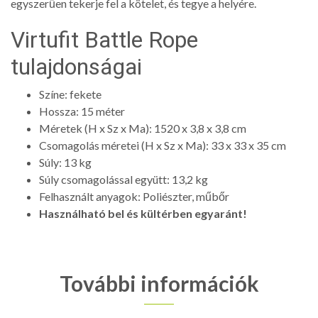
egyszerűen tekerje fel a kötelet, és tegye a helyére.
Virtufit Battle Rope
tulajdonságai
Színe: fekete
Hossza: 15 méter
Méretek (H x Sz x Ma): 1520 x 3,8 x 3,8 cm
Csomagolás méretei (H x Sz x Ma): 33 x 33 x 35 cm
Súly: 13 kg
Súly csomagolással együtt: 13,2 kg
Felhasznált anyagok: Poliészter, műbőr
Használható bel és kültérben egyaránt!
További információk