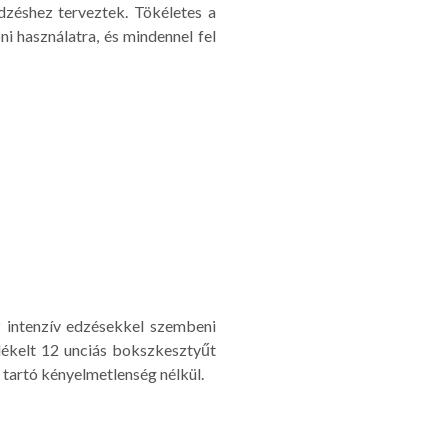
zéshez terveztek. Tökéletes a
ni használatra, és mindennel fel
z intenzív edzésekkel szembeni
ellékelt 12 unciás bokszkesztyűt
 tartó kényelmetlenség nélkül.