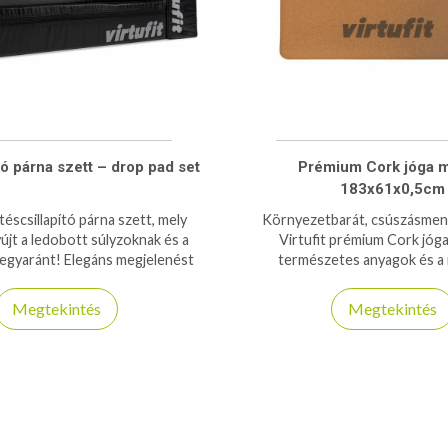
tó párna szett – drop pad set
Prémium Cork jóga m
183x61x0,5cm
téscsillapító párna szett, mely
Környezetbarát, csúszásment
újt a ledobott súlyzoknak és a
Virtufit prémium Cork jóga
egyaránt! Elegáns megjelenést
természetes anyagok és a 
lcsönöz a teremben
kényelem szerelmesei
Megtekintés
Megtekintés