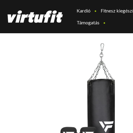
Kardió
Fitnesz kiegész
Támogatás