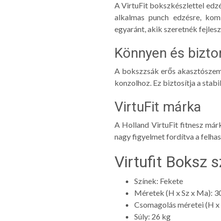
A VirtuFit bokszkészlettel edzé
alkalmas punch edzésre, kom
egyaránt, akik szeretnék fejlesz
Könnyen és bizto
A bokszzsák erős akasztószeme
konzolhoz. Ez biztosítja a stabi
VirtuFit márka
A Holland VirtuFit fitnesz má
nagy figyelmet fordítva a felhas
Virtufit Boksz s
Színek: Fekete
Méretek (H x Sz x Ma): 3
Csomagolás méretei (H x 
Súly: 26 kg