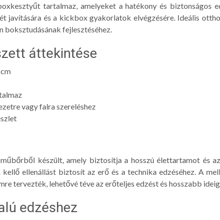
oxkesztyűt tartalmaz, amelyeket a hatékony és biztonságos ed
lét javítására és a kickbox gyakorlatok elvégzésére. Ideális ottho
an boksztudásának fejlesztéséhez.
szett áttekintése
 cm
rtalmaz
etre vagy falra szereléshez
szlet
űbőrből készült, amely biztosítja a hosszú élettartamot és a
a kellő ellenállást biztosít az erő és a technika edzéséhez. A m
re tervezték, lehetővé téve az erőteljes edzést és hosszabb ideig
alú edzéshez