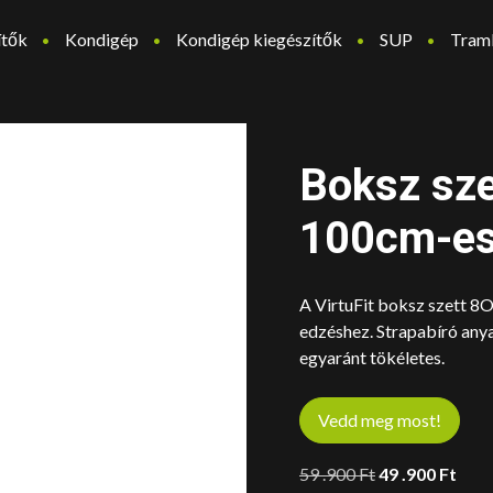
ítők
Kondigép
Kondigép kiegészítők
SUP
Tram
Boksz sze
100cm-es
A VirtuFit boksz szett 8O
edzéshez. Strapabíró any
egyaránt tökéletes.
Vedd meg most!
Original
Curr
59 .900
Ft
49 .900
Ft