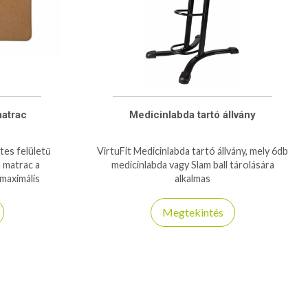
atrac
Medicinlabda tartó állvány
es felületű
VirtuFit Medicinlabda tartó állvány, mely 6db
 matrac a
medicinlabda vagy Slam ball tárolására
maximális
alkalmas
nek.
Megtekintés