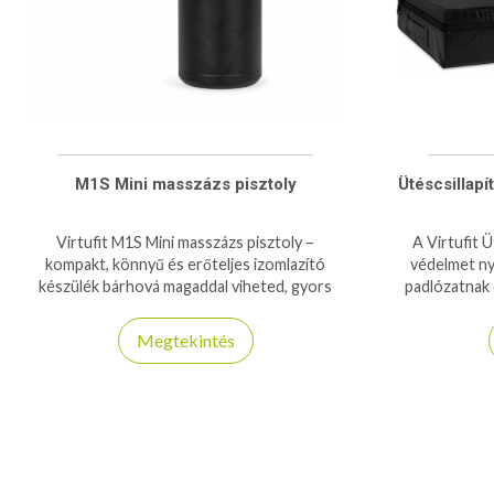
M1S Mini masszázs pisztoly
Ütéscsillapí
Virtufit M1S Mini masszázs pisztoly –
A Virtufit Ü
kompakt, könnyű és erőteljes izomlazító
védelmet ny
készülék bárhová magaddal viheted, gyors
padlózatnak 
regenerációhoz.
kö
Megtekintés