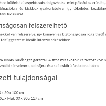
sed különböző aspektusain dolgozhatsz, mint például az erőnlét, a
binációkra és kickbox gyakorlatokra, így tökéletes kezdőkne
teni tudásukat.
nságosan felszerelhető
kkel van felszerelve, így könnyen és biztonságosan rögzíthető
l felfüggesztést, ideális intenzív edzésekhez.
rka kiváló minőséget garantál. A fitneszeszközök és tartozékok 
ználói kényelemre, a dizájnra és a széleskörű funkcionalitásra.
zett tulajdonságai
0 x 30 x 100 cm
Sz x Ma): 30 x 30 x 117 cm