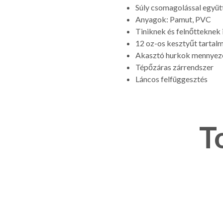
Súly csomagolással együt
Anyagok: Pamut, PVC
Tiniknek és felnőtteknek 
12 oz-os kesztyűt tartalm
Akasztó hurkok mennyezet
Tépőzáras zárrendszer
Láncos felfüggesztés
T