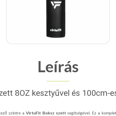
Leírás
szett 8OZ kesztyűvel és 100cm-e
ező szintre a
VirtuFit Boksz szett
segítségével. Ez a komple