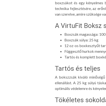
boxzsákot és egy kényelmes b
technika fejlesztésére, az erőn
van szerelve, amire szüksége v
A VirtuFit Boksz 
Boxzsák magassága: 100
Boxzsák súlya: 25 kg
12 oz-os boxkesztyűt ta
Függesztő hurkok mennyez
Tartós és komplett boxké
Tartós és teljes
A bokszzsák kiváló minőségű m
ellenállást. A 25 kg súlyú tásk
optimális védelemre és kényelem
Tökéletes sokold