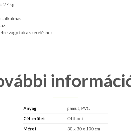
t: 27 kg
is alkalmas
az.
re vagy falra szereléshez
ovábbi informáci
Anyag
pamut, PVC
Célterület
Otthoni
Méret
30 x 30 x 100 cm