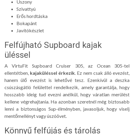
Uszony
Szivattyú
Erős hordtáska
Bokapánt
Javítókészlet
Felfújható Supboard kajak
üléssel
A VirtuFit Supboard Cruiser 305, az Ocean 305-tel
ellentétben,
kajaküléssel érkezik
. Ez nem csak álló evezést,
hanem ülő evezést is lehetővé tesz. Ezenkívül a deszka
csúszásgátló felülettel rendelkezik, amely garantálja, hogy
hosszabb ideig tud evezni anélkül, hogy váratlan merülést
kellene végrehajtania. Ha azonban szeretnél még biztosabb
lenni a biztonságos Sup-élményben, javasoljuk, hogy viselj
mentőmellényt vagy úszóövet.
Könnyű felfújás és tárolás