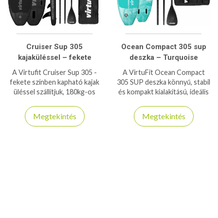
Cruiser Sup 305
Ocean Compact 305 sup
kajaküléssel – fekete
deszka – Turquoise
A Virtufit Cruiser Sup 305 -
A VirtuFit Ocean Compact
fekete színben kapható kajak
305 SUP deszka könnyű, stabil
üléssel szállítjuk, 180kg-os
és kompakt kialakítású, ideális
teherbírásra is képes stabil és
kezdőknek és haladóknak vízi
biztonságos deszka!
sportokhoz és túrázáshoz.
Megtekintés
Megtekintés