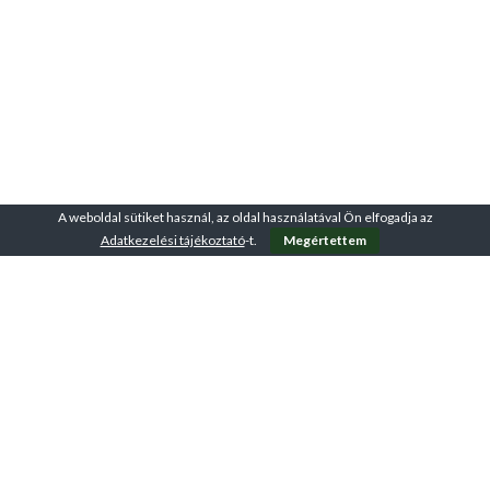
A weboldal sütiket használ, az oldal használatával Ön elfogadja az
Adatkezelési tájékoztató
-t.
Megértettem