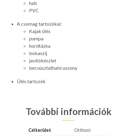
hab
PVC
A csomag tartozékai:
Kajak ülés
pumpa
hordtáska
bokaszíj
javítókészlet
becsúsztatható uszony
Ülés tartozék
További információk
Célterület
Otthoni