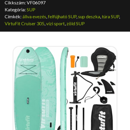
Cikkszám:
VF06097
159
109
Kategória:
SUP
.900 Ft.
.900 Ft.
Címkék:
állva evezés
,
felfújható SUP
,
sup deszka
,
túra SUP
,
VirtuFit Cruiser 305
,
vízi sport
,
zöld SUP