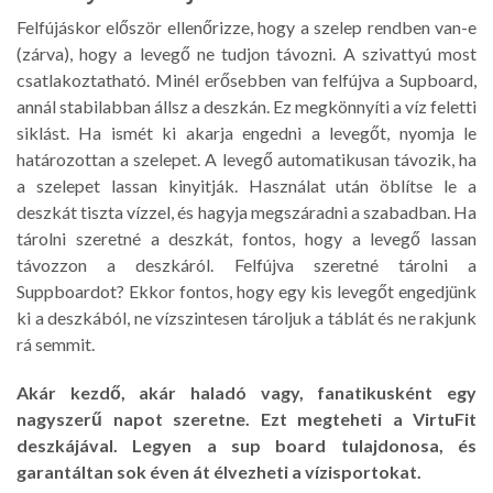
Felfújáskor először ellenőrizze, hogy a szelep rendben van-e
(zárva), hogy a levegő ne tudjon távozni. A szivattyú most
csatlakoztatható. Minél erősebben van felfújva a Supboard,
annál stabilabban állsz a deszkán. Ez megkönnyíti a víz feletti
siklást. Ha ismét ki akarja engedni a levegőt, nyomja le
határozottan a szelepet. A levegő automatikusan távozik, ha
a szelepet lassan kinyitják. Használat után öblítse le a
deszkát tiszta vízzel, és hagyja megszáradni a szabadban. Ha
tárolni szeretné a deszkát, fontos, hogy a levegő lassan
távozzon a deszkáról. Felfújva szeretné tárolni a
Suppboardot? Ekkor fontos, hogy egy kis levegőt engedjünk
ki a deszkából, ne vízszintesen tároljuk a táblát és ne rakjunk
rá semmit.
Akár kezdő, akár haladó vagy, fanatikusként egy
nagyszerű napot szeretne. Ezt megteheti a VirtuFit
deszkájával. Legyen a sup board tulajdonosa, és
garantáltan sok éven át élvezheti a vízisportokat.