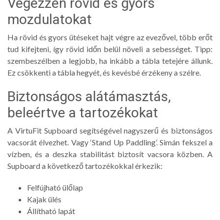
Végezzen rövid és gyors
mozdulatokat
Ha rövid és gyors ütéseket hajt végre az evezővel, több erőt
tud kifejteni, így rövid időn belül növeli a sebességet. Tipp:
szembeszélben a legjobb, ha inkább a tábla tetejére állunk.
Ez csökkenti a tábla hegyét, és kevésbé érzékeny a szélre.
Biztonságos alátámasztás,
beleértve a tartozékokat
A VirtuFit Supboard segítségével nagyszerű és biztonságos
vacsorát élvezhet. Vagy ‘Stand Up Paddling’. Simán fekszel a
vízben, és a deszka stabilitást biztosít vacsora közben. A
Supboard a következő tartozékokkal érkezik:
Felfújható ülőlap
Kajak ülés
Állítható lapát