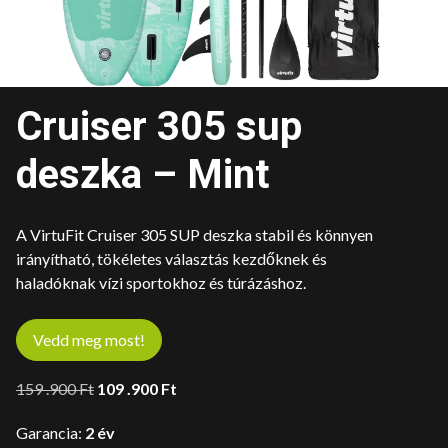
Cruiser 305 sup
deszka – Mint
A VirtuFit Cruiser 305 SUP deszka stabil és könnyen
irányítható, tökéletes választás kezdőknek és
haladóknak vízi sportokhoz és túrázáshoz.
Vedd meg most!
Original
Current
159 .900
Ft
109 .900
Ft
price
price
Garancia:
2 év
was:
is: