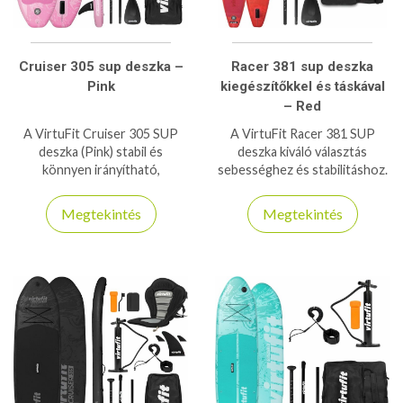
Cruiser 305 sup deszka –
Racer 381 sup deszka
Pink
kiegészítőkkel és táskával
– Red
A VirtuFit Cruiser 305 SUP
A VirtuFit Racer 381 SUP
deszka (Pink) stabil és
deszka kiváló választás
könnyen irányítható,
sebességhez és stabilitáshoz.
tökéletes választás kezdőknek
Könnyű, tartós kialakítás,
és haladóknak vízi sportokhoz
ideális sportolóknak és hobby
Megtekintés
Megtekintés
és túrázáshoz.
suposoknak.