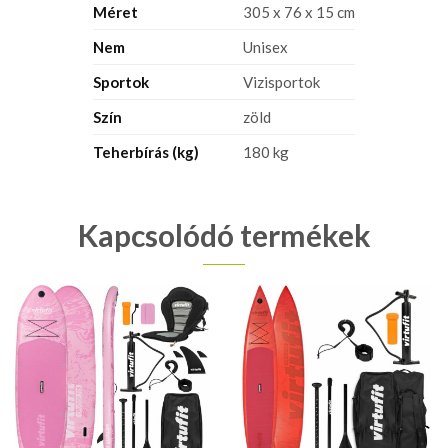
Méret
305 x 76 x 15 cm
Nem
Unisex
Sportok
Vizisportok
Szín
zöld
Teherbírás (kg)
180 kg
Kapcsolódó termékek