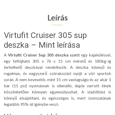
Leírás
Virtufit Cruiser 305 sup
deszka – Mint leírása
A
Virtufit Cruiser Sup 305 deszka szett
egy kajaküléssel,
egy felfújható 305 x 76 x 15 cm méretű és 180kg-ig
terhelhető deszkával rendelkezik. A deszka könnyű és
rugalmas, és nagyszerű szórakozást nyújt a vízi sportok
során. A nem kevesebb, mint 15 cm vastagságú és az akár 1
bar (15 psi) nyomásnak is ellenálló, dupla varrott élnek
köszönhetően könnyen egyensúlyozhat. A stabilitást is
könnyű elsajátítani, és egészséges is, mert izomzatának
legalább 95%-át igénybe veszi.