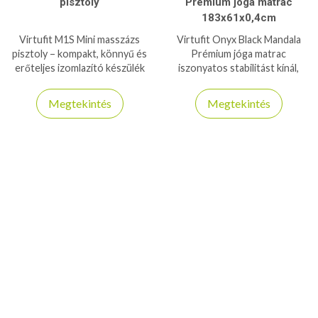
pisztoly
Prémium jóga matrac
183x61x0,4cm
Virtufit M1S Mini masszázs
Virtufit Onyx Black Mandala
pisztoly – kompakt, könnyű és
Prémium jóga matrac
erőteljes izomlazító készülék
iszonyatos stabilitást kínál,
bárhová magaddal viheted,
annak ellenére, hogy csak 4mm
gyors regenerációhoz.
vastag - 6P- és latexmentes
Megtekintés
Megtekintés