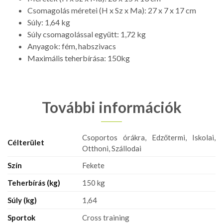
Csomagolás méretei (H x Sz x Ma): 27 x 7 x 17 cm
Súly: 1,64 kg
Súly csomagolással együtt: 1,72 kg
Anyagok: fém, habszivacs
Maximális teherbírása: 150kg
További információk
Csoportos órákra, Edzőtermi, Iskolai,
Célterület
Otthoni, Szállodai
Szín
Fekete
Teherbírás (kg)
150 kg
Súly (kg)
1,64
Sportok
Cross training