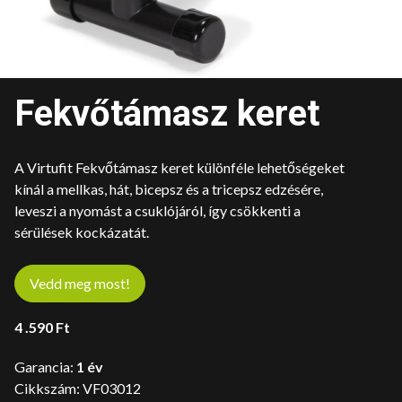
Fekvőtámasz keret
A Virtufit Fekvőtámasz keret különféle lehetőségeket
kínál a mellkas, hát, bicepsz és a tricepsz edzésére,
leveszi a nyomást a csuklójáról, így csökkenti a
sérülések kockázatát.
Vedd meg most!
4 .590
Ft
Garancia:
1 év
Cikkszám:
VF03012