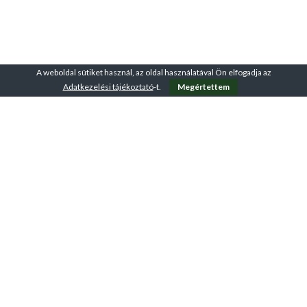
A weboldal sütiket használ, az oldal használatával Ön elfogadja az
Adatkezelési tájékoztató
-t.
Megértettem