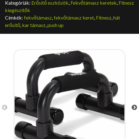
Kategóriák:
Erősítő eszközök
,
Fekvőtámasz keretek
,
Fitnesz
kiegészítők
Címkék:
fekvőtámasz
,
fekvőtámasz keret
,
Fitnesz
,
hát
erősítő
,
kar támasz
,
push up