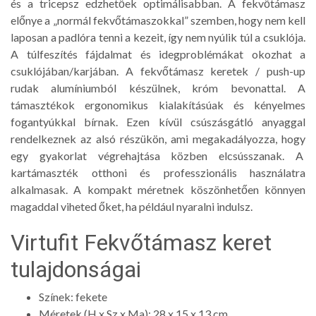
és a tricepsz edzhetőek optimálisabban. A fekvőtámasz
előnye a „normál fekvőtámaszokkal” szemben, hogy nem kell
laposan a padlóra tenni a kezeit, így nem nyúlik túl a csuklója.
A túlfeszítés fájdalmat és idegproblémákat okozhat a
csuklójában/karjában. A fekvőtámasz keretek / push-up
rudak alumíniumból készülnek, króm bevonattal. A
támasztékok ergonomikus kialakításúak és kényelmes
fogantyúkkal bírnak. Ezen kívül csúszásgátló anyaggal
rendelkeznek az alsó részükön, ami megakadályozza, hogy
egy gyakorlat végrehajtása közben elcsússzanak. A
kartámaszték otthoni és professzionális használatra
alkalmasak. A kompakt méretnek köszönhetően könnyen
magaddal viheted őket, ha például nyaralni indulsz.
Virtufit Fekvőtámasz keret
tulajdonságai
Színek: fekete
Méretek (H x Sz x Ma): 28 x 15 x 13 cm