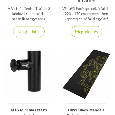
x 170 cm
A Virtufit Tenisz Trainer 3
VirtuFit Focikapu célzó fallal -
labdával rendelkezik,
220 x 170 cm-es méretben
használata egyszerű,
kapható célzófallal együtt!
segítségével fejleszthetjük
adogató és fogadó
Megtekintés
Megtekintés
technikánkat, reakciónkat!
M1S Mini masszázs
Onyx Black Mandala