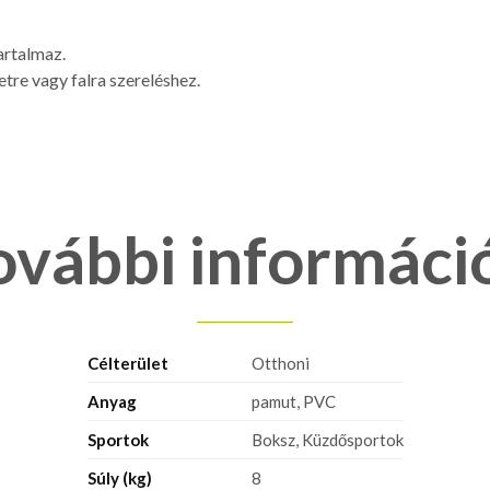
artalmaz.
re vagy falra szereléshez.
ovábbi informáci
Célterület
Otthoni
Anyag
pamut, PVC
Sportok
Boksz, Küzdősportok
Súly (kg)
8