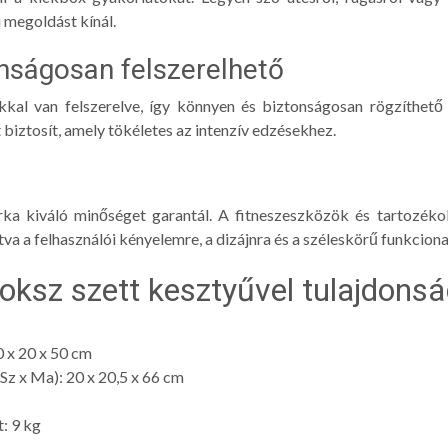
 megoldást kínál.
nságosan felszerelhető
kal van felszerelve, így könnyen és biztonságosan rögzíthető
t biztosít, amely tökéletes az intenzív edzésekhez.
árka kiváló minőséget garantál. A fitneszeszközök és tartozék
va a felhasználói kényelemre, a dizájnra és a széleskörű funkciona
 boksz szett kesztyűvel tulajdonsá
0 x 20 x 50 cm
Sz x Ma): 20 x 20,5 x 66 cm
: 9 kg