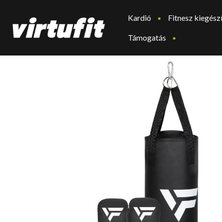
Kardió
Fitnesz kiegész
Támogatás