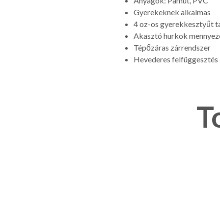
Anyagok: Pamut, PVC
Gyerekeknek alkalmas
4 oz-os gyerekkesztyűt t
Akasztó hurkok mennyezet
Tépőzáras zárrendszer
Hevederes felfüggesztés
T