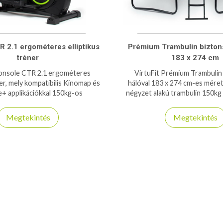
R 2.1 ergométeres elliptikus
Prémium Trambulin biztons
tréner
183 x 274 cm
Console CTR 2.1 ergométeres
VirtuFit Prémium Trambulin
ner, mely kompatibilis Kinomap és
hálóval 183 x 274 cm-es mére
+ applikációkkal 150kg-os
négyzet alakú trambulin 150kg 
teherbírás.
Megtekintés
Megtekintés