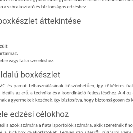
an a szórakoztató és biztonságos edzéshez.
 boxkészlet áttekintése
ült.
artalmaz.
re vagy falra szereléshez.
ldalú boxkészlet
VC és pamut felhasználásának köszönhetően, így tökéletes fiat
ideális az erő, a technika és a koordináció fejlesztéséhez. A 4 oz
anak a gyermekek kezének, így biztosítva, hogy biztonságosan és
éle edzési célokhoz
eális azok számára a fiatal sportolók számára, akik szeretnék fino
ni a kickbox gyakorlatokat. Legyen szó ütésről, rúgásról vagy