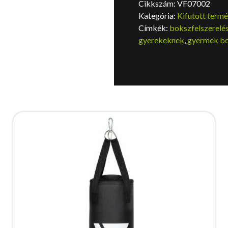
Cikkszám:
VF07002
Kategória:
Kifutott term
Címkék:
bokszfelszerelé
gyerekeknek
,
gyermek bo