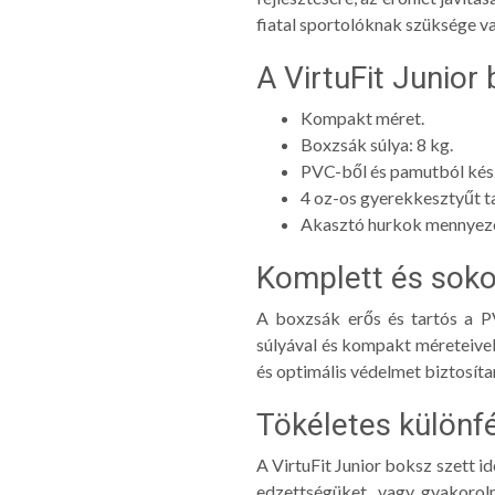
fiatal sportolóknak szüksége v
A VirtuFit Junior
Kompakt méret.
Boxzsák súlya: 8 kg.
PVC-ből és pamutból kész
4 oz-os gyerekkesztyűt t
Akasztó hurkok mennyezet
Komplett és soko
A boxzsák erős és tartós a P
súlyával és kompakt méreteivel 
és optimális védelmet biztosít
Tökéletes különf
A VirtuFit Junior boksz szett id
edzettségüket, vagy gyakorol