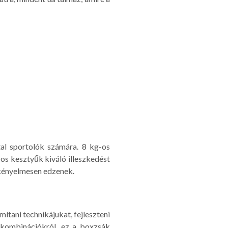
al sportolók számára. 8 kg-os
-os kesztyűk kiváló illeszkedést
 kényelmesen edzenek.
mítani technikájukat, fejleszteni
 kombinációkról, ez a boxzsák