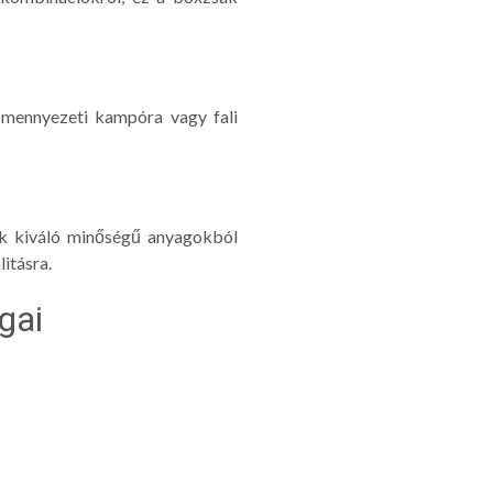
 mennyezeti kampóra vagy fali
ok kiváló minőségű anyagokból
litásra.
gai