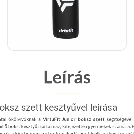
Leírás
boksz szett kesztyűvel leírása
atal ökölvívóknak a
VirtuFit Junior boksz szett
segítségével.
llő bokszkesztyűt tartalmaz, kifejezetten gyermekek számára. Ez
sára és a kickbox gyakorlatok gyakorlására. Ideális otthoni haszná