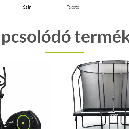
Szín
Fekete
pcsolódó termé