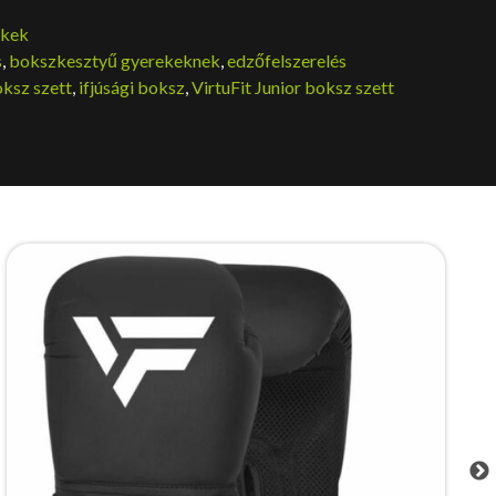
ékek
s
,
bokszkesztyű gyerekeknek
,
edzőfelszerelés
ksz szett
,
ifjúsági boksz
,
VirtuFit Junior boksz szett