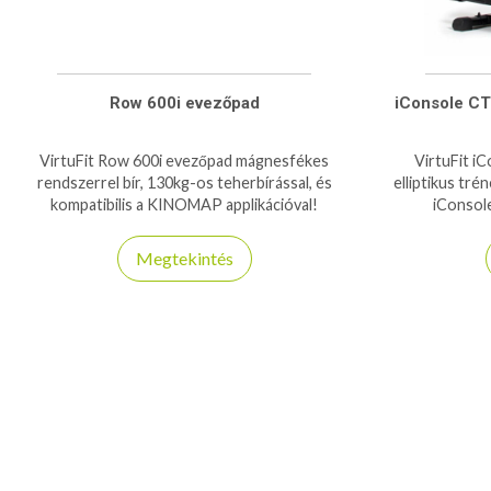
Row 600i evezőpad
iConsole CT
VirtuFit Row 600i evezőpad mágnesfékes
VirtuFit i
rendszerrel bír, 130kg-os teherbírással, és
elliptikus tré
kompatibilis a KINOMAP applikációval!
iConsole
Megtekintés