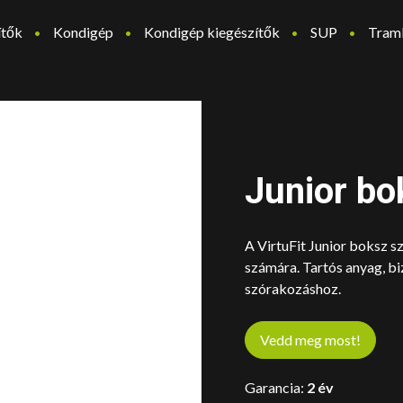
ítők
Kondigép
Kondigép kiegészítők
SUP
Tram
Junior bo
A VirtuFit Junior boksz sz
számára. Tartós anyag, bi
szórakozáshoz.
Vedd meg most!
Garancia:
2 év