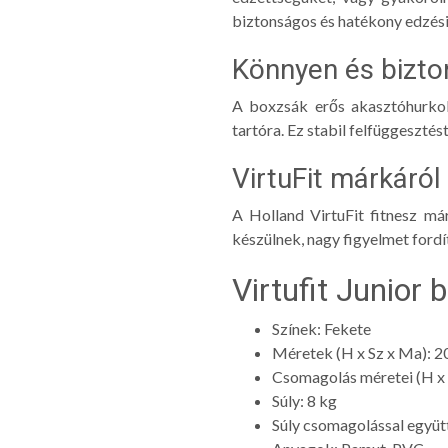
biztonságos és hatékony edzési
Könnyen és bizto
A boxzsák erős akasztóhurkok
tartóra. Ez stabil felfüggesztés
VirtuFit márkáról
A Holland VirtuFit fitnesz m
készülnek, nagy figyelmet fordít
Virtufit Junior
Színek: Fekete
Méretek (H x Sz x Ma): 2
Csomagolás méretei (H x 
Súly: 8 kg
Súly csomagolással együtt