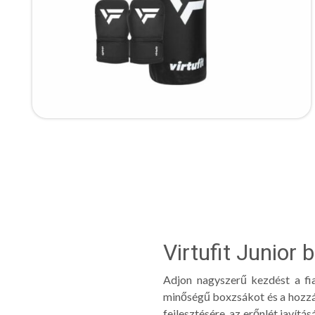
Virtufit Junior 
Adjon nagyszerű kezdést a fi
minőségű boxzsákot és a hozzái
fejlesztésére, az erőnlét javítá