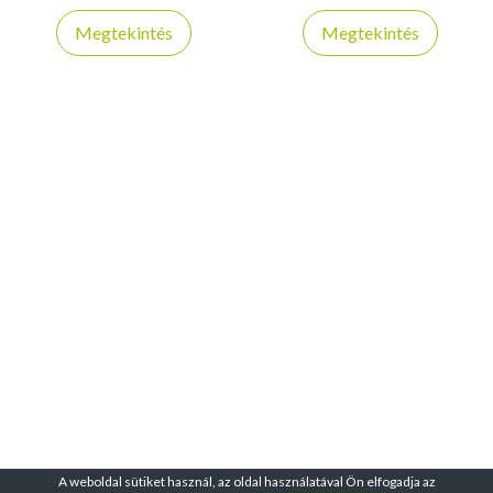
és haladóknak vízi sportokhoz
evezéshez és pihenéshez.
Megtekintés
Megtekintés
és túrázáshoz.
A weboldal sütiket használ, az oldal használatával Ön elfogadja az