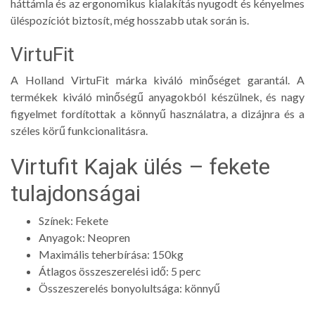
háttámla és az ergonomikus kialakítás nyugodt és kényelmes
üléspozíciót biztosít, még hosszabb utak során is.
VirtuFit
A Holland VirtuFit márka kiváló minőséget garantál. A
termékek kiváló minőségű anyagokból készülnek, és nagy
figyelmet fordítottak a könnyű használatra, a dizájnra és a
széles körű funkcionalitásra.
Virtufit Kajak ülés – fekete
tulajdonságai
Színek: Fekete
Anyagok: Neopren
Maximális teherbírása: 150kg
Átlagos összeszerelési idő: 5 perc
Összeszerelés bonyolultsága: könnyű