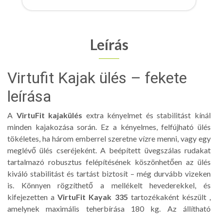
Leírás
Virtufit Kajak ülés – fekete
leírása
A
VirtuFit kajakülés
extra kényelmet és stabilitást kínál
minden kajakozása során. Ez a kényelmes, felfújható ülés
tökéletes, ha három emberrel szeretne vízre menni, vagy egy
meglévő ülés cseréjeként. A beépített üvegszálas rudakat
tartalmazó robusztus felépítésének köszönhetően az ülés
kiváló stabilitást és tartást biztosít – még durvább vizeken
is. Könnyen rögzíthető a mellékelt hevederekkel, és
kifejezetten a
VirtuFit Kayak 335
tartozékaként készült ,
amelynek maximális teherbírása 180 kg. Az állítható