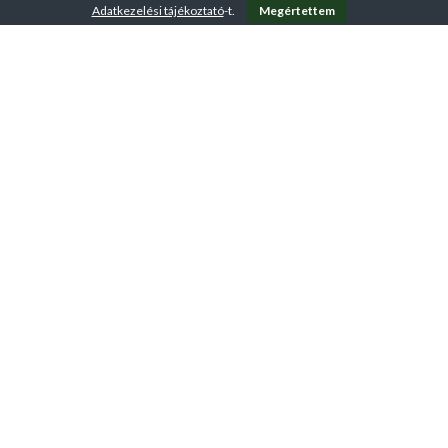
Adatkezelési tájékoztató
-t.
Megértettem
A VirtuFit-ről
ÁSZF – Üzletszabályzat
Adatkezelési tájékoztató
Kapcsolat