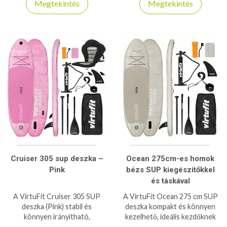
Megtekintés
Megtekintés
választás evezéshez,
túrázáshoz és windsurf
élményekhez egyaránt.
Kezdőknek és haladóknak is
tökéletes!
Cruiser 305 sup deszka –
Ocean 275cm-es homok
Pink
bézs SUP kiegészítőkkel
és táskával
A VirtuFit Cruiser 305 SUP
A VirtuFit Ocean 275 cm SUP
deszka (Pink) stabil és
deszka kompakt és könnyen
könnyen irányítható,
kezelhető, ideális kezdőknek
tökéletes választás kezdőknek
és haladóknak vízi sportokhoz,