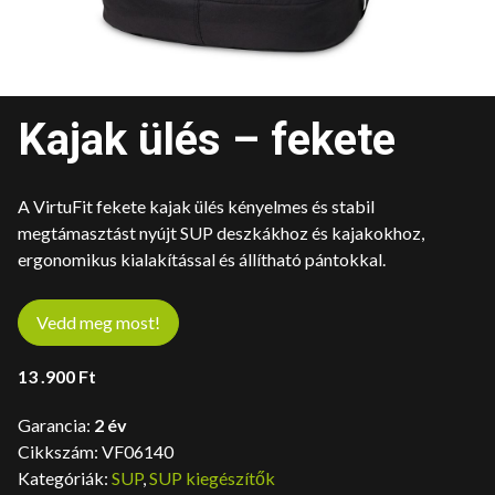
Kajak ülés – fekete
A VirtuFit fekete kajak ülés kényelmes és stabil
megtámasztást nyújt SUP deszkákhoz és kajakokhoz,
ergonomikus kialakítással és állítható pántokkal.
Vedd meg most!
13 .900
Ft
Garancia:
2 év
Cikkszám:
VF06140
Kategóriák:
SUP
,
SUP kiegészítők