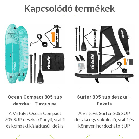
Kapcsolódó termékek
Ocean Compact 305 sup
Surfer 305 sup deszka –
deszka – Turquoise
Fekete
A VirtuFit Ocean Compact
A VirtuFit Surfer 305 SUP
305 SUP deszka könnyű, stabil
deszka egy sokoldalú, stabil és
és kompakt kialakítású, ideális
könnyen hordozható SUP
kezdőknek és haladóknak vízi
szett, amely szörfvitorlával
sportokhoz és túrázáshoz.
együtt érkezik. Ideális