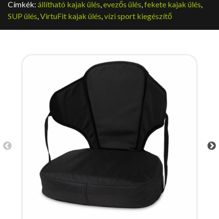
Címkék:
állítható kajak ülés
,
evezős ülés
,
fekete kajak ülés
,
SUP ülés
,
VirtuFit kajak ülés
,
vízi sport kiegészítő