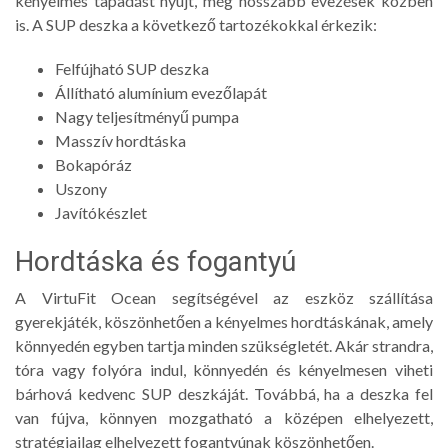
kényelmes tapadást nyújt, még hosszabb evezések közben
is. A SUP deszka a következő tartozékokkal érkezik:
Felfújható SUP deszka
Állítható alumínium evezőlapát
Nagy teljesítményű pumpa
Masszív hordtáska
Bokapóráz
Uszony
Javítókészlet
Hordtáska és fogantyú
A VirtuFit Ocean segítségével az eszköz szállítása
gyerekjáték, köszönhetően a kényelmes hordtáskának, amely
könnyedén egyben tartja minden szükségletét. Akár strandra,
tóra vagy folyóra indul, könnyedén és kényelmesen viheti
bárhová kedvenc SUP deszkáját. Továbbá, ha a deszka fel
van fújva, könnyen mozgatható a középen elhelyezett,
stratégiailag elhelyezett fogantyúnak köszönhetően.