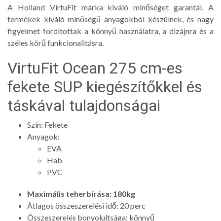
A Holland VirtuFit márka kiváló minőséget garantál. A
termékek kiváló minőségű anyagokból készülnek, és nagy
figyelmet fordítottak a könnyű használatra, a dizájnra és a
széles körű funkcionalitásra.
VirtuFit Ocean 275 cm-es
fekete SUP kiegészítőkkel és
táskával tulajdonságai
Szín: Fekete
Anyagok:
EVA
Hab
PVC
Maximális teherbírása: 180kg
Átlagos összeszerelési idő: 20 perc
Összeszerelés bonyolultsága: könnyű