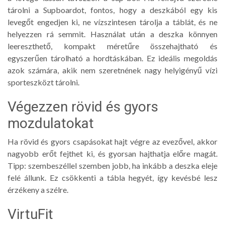
tárolni a Supboardot, fontos, hogy a deszkából egy kis
levegőt engedjen ki, ne vízszintesen tárolja a táblát, és ne
helyezzen rá semmit. Használat után a deszka könnyen
leereszthető, kompakt méretűre összehajtható és
egyszerűen tárolható a hordtáskában. Ez ideális megoldás
azok számára, akik nem szeretnének nagy helyigényű vízi
sporteszközt tárolni.
Végezzen rövid és gyors
mozdulatokat
Ha rövid és gyors csapásokat hajt végre az evezővel, akkor
nagyobb erőt fejthet ki, és gyorsan hajthatja előre magát.
Tipp: szembeszéllel szemben jobb, ha inkább a deszka eleje
felé állunk. Ez csökkenti a tábla hegyét, így kevésbé lesz
érzékeny a szélre.
VirtuFit