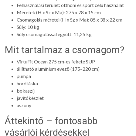
Felhasználási terület: otthoni és sport célú használat
Méretek (H x Sz x Ma): 275 x 78 x 15 cm
Csomagolás méretei (H x Sz x Ma): 85 x 38 x 22 cm
Súly: 10 kg
Súly csomagolással együtt: 11,25 kg
Mit tartalmaz a csomagom?
VirtuFit Ocean 275 cm-es fekete SUP
állítható alumínium evező (175–220 cm)
pumpa
hordtáska
bokaszíj
javítókészlet
uszony
Áttekintő – fontosabb
vásárlói kérdésekkel