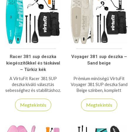
Racer 381 sup deszka
Voyager 381 sup deszka –
kiegészítőkkel és táskával
Sand beige
– Türkiz kék
A VirtuFit Racer 381 SUP
Prémium minőségű VirtuFit
deszka kiváló választás
Voyager 381 SUP deszka Sand
sebességhez és stabilitáshoz.
Beige színben, komplett
Könnyű, tartós kialakítás,
tartozékkészlettel és
ideális sportolóknak és hobby
hordtáskával. Stabil, gyors és
Megtekintés
Megtekintés
suposoknak.
ideális hosszabb vízitúrákhoz,
akár 180 kg teherbírással.