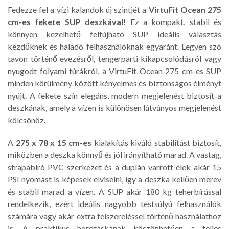
Fedezze fel a vízi kalandok új szintjét a
VirtuFit Ocean 275
cm-es fekete SUP deszkával
! Ez a kompakt, stabil és
könnyen kezelhető felfújható SUP ideális választás
kezdőknek és haladó felhasználóknak egyaránt. Legyen szó
tavon történő evezésről, tengerparti kikapcsolódásról vagy
nyugodt folyami túrákról, a VirtuFit Ocean 275 cm-es SUP
minden körülmény között kényelmes és biztonságos élményt
nyújt. A fekete szín elegáns, modern megjelenést biztosít a
deszkának, amely a vízen is különösen látványos megjelenést
kölcsönöz.
A
275 x 78 x 15 cm-es
kialakítás kiváló stabilitást biztosít,
miközben a deszka könnyű és jól irányítható marad. A vastag,
strapabíró PVC szerkezet és a duplán varrott élek akár 15
PSI nyomást is képesek elviselni, így a deszka kellően merev
és stabil marad a vízen. A SUP akár 180 kg teherbírással
rendelkezik, ezért ideális nagyobb testsúlyú felhasználók
számára vagy akár extra felszereléssel történő használathoz
is. A praktikus hordtáskának köszönhetően a teljes