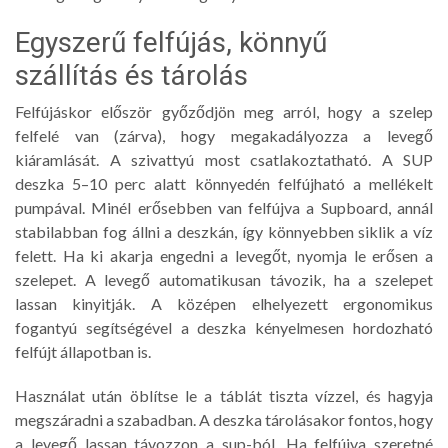
Egyszerű felfújás, könnyű
szállítás és tárolás
Felfújáskor először győződjön meg arról, hogy a szelep
felfelé van (zárva), hogy megakadályozza a levegő
kiáramlását. A szivattyú most csatlakoztatható. A SUP
deszka 5–10 perc alatt könnyedén felfújható a mellékelt
pumpával. Minél erősebben van felfújva a Supboard, annál
stabilabban fog állni a deszkán, így könnyebben siklik a víz
felett. Ha ki akarja engedni a levegőt, nyomja le erősen a
szelepet. A levegő automatikusan távozik, ha a szelepet
lassan kinyitják. A középen elhelyezett ergonomikus
fogantyú segítségével a deszka kényelmesen hordozható
felfújt állapotban is.
Használat után öblítse le a táblát tiszta vízzel, és hagyja
megszáradni a szabadban. A deszka tárolásakor fontos, hogy
a levegő lassan távozzon a sup-ból. Ha felfújva szeretné