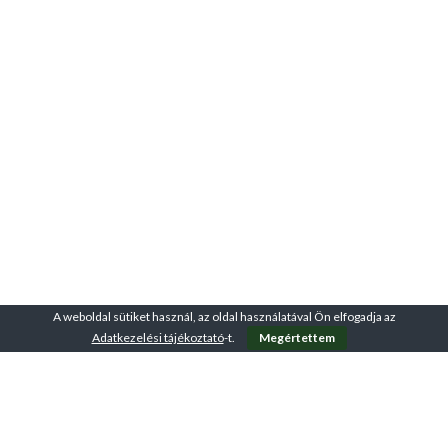
A weboldal sütiket használ, az oldal használatával Ön elfogadja az
Adatkezelési tájékoztató
-t.
Megértettem