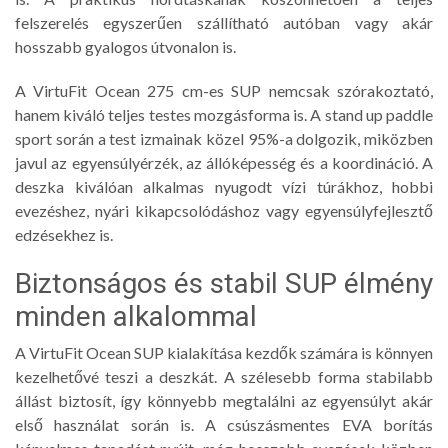
felszerelés egyszerűen szállítható autóban vagy akár
hosszabb gyalogos útvonalon is.
A VirtuFit Ocean 275 cm-es SUP nemcsak szórakoztató,
hanem kiváló teljes testes mozgásforma is. A stand up paddle
sport során a test izmainak közel 95%-a dolgozik, miközben
javul az egyensúlyérzék, az állóképesség és a koordináció. A
deszka kiválóan alkalmas nyugodt vízi túrákhoz, hobbi
evezéshez, nyári kikapcsolódáshoz vagy egyensúlyfejlesztő
edzésekhez is.
Biztonságos és stabil SUP élmény
minden alkalommal
A VirtuFit Ocean SUP kialakítása kezdők számára is könnyen
kezelhetővé teszi a deszkát. A szélesebb forma stabilabb
állást biztosít, így könnyebb megtalálni az egyensúlyt akár
első használat során is. A csúszásmentes EVA borítás