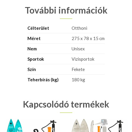
További információk
Célterület
Otthoni
Méret
275 x 78 x 15 cm
Nem
Unisex
Sportok
Vizisportok
Szín
Fekete
Teherbírás (kg)
180 kg
Kapcsolódó termékek