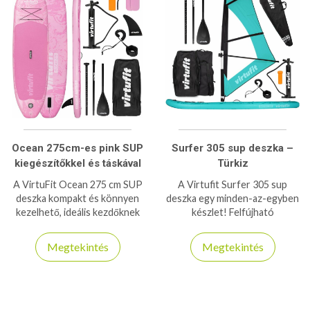
Ocean 275cm-es pink SUP
Surfer 305 sup deszka –
kiegészítőkkel és táskával
Türkiz
A VirtuFit Ocean 275 cm SUP
A Virtufit Surfer 305 sup
deszka kompakt és könnyen
deszka egy minden-az-egyben
kezelhető, ideális kezdőknek
készlet! Felfújható
és haladóknak vízi sportokhoz,
szörfdeszkává alakítható
evezéshez és pihenéshez.
szett, amely a végső és teljes
Megtekintés
Megtekintés
szupélményt kínálja!