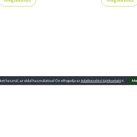
ket használ, az oldal használatával Ön elfogadja az
Adatkezelési tájékoztató
-t.
Me
Üzletszabályzat
Adatkezelési tájékoztató
Kapcsolat