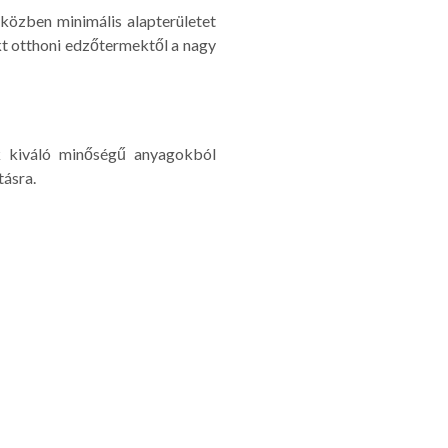
iközben minimális alapterületet
akt otthoni edzőtermektől a nagy
ok kiváló minőségű anyagokból
tásra.