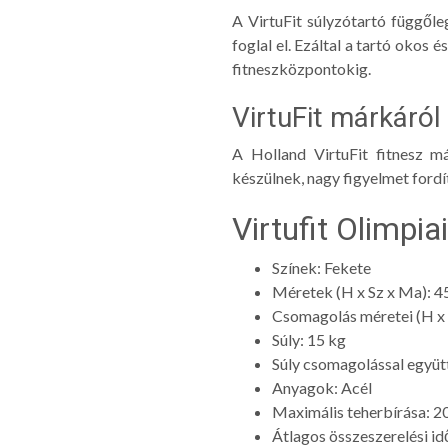
A VirtuFit súlyzótartó függőle
foglal el. Ezáltal a tartó okos
fitneszközpontokig.
VirtuFit márkáról
A Holland VirtuFit fitnesz m
készülnek, nagy figyelmet fordít
Virtufit Olimpia
Színek: Fekete
Méretek (H x Sz x Ma): 4
Csomagolás méretei (H x 
Súly: 15 kg
Súly csomagolással együt
Anyagok: Acél
Maximális teherbírása: 
Átlagos összeszerelési idő