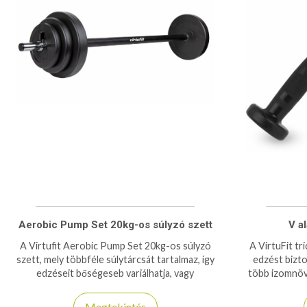
Aerobic Pump Set 20kg-os súlyzó szett
V a
A Virtufit Aerobic Pump Set 20kg-os súlyzó
A VirtuFit tr
szett, mely többféle súlytárcsát tartalmaz, így
edzést bizto
edzéseit bőségeseb variálhatja, vagy
több izomnöv
színesítheti, használja, bárhol, bármikor!
Megtekintés