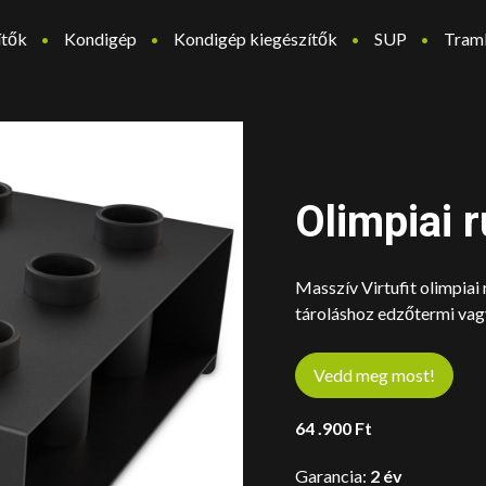
ítők
Kondigép
Kondigép kiegészítők
SUP
Tram
Olimpiai r
Masszív Virtufit olimpiai
tároláshoz edzőtermi vagy
Vedd meg most!
64 .900
Ft
Garancia:
2 év