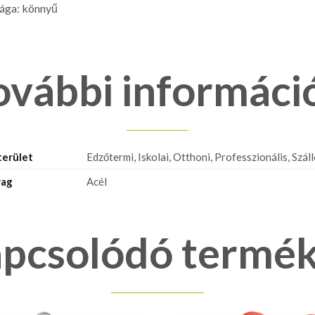
sága: könnyű
ovábbi informáci
terület
Edzőtermi, Iskolai, Otthoni, Professzionális, Szál
ag
Acél
pcsolódó termé