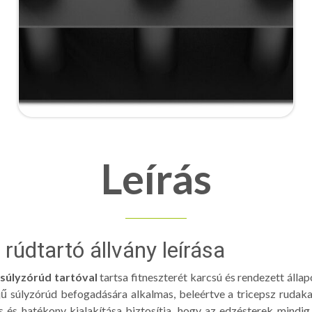
Leírás
i rúdtartó állvány leírása
 súlyzórúd tartóval
tartsa fitneszterét karcsú és rendezett álla
 súlyzórúd befogadására alkalmas, beleértve a tricepsz rudakat,
ns és hatékony kialakítása biztosítja, hogy az edzésterek mindig