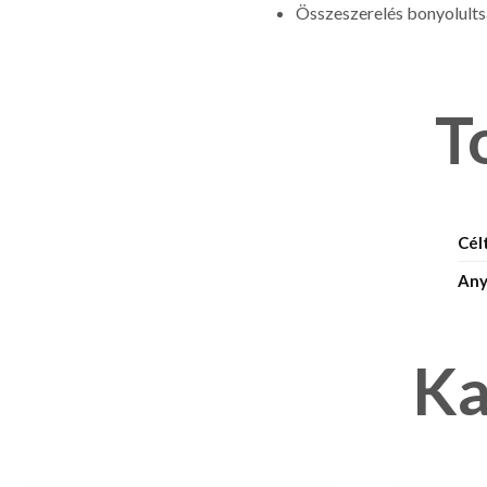
Összeszerelés bonyolult
T
Cél
Any
Ka