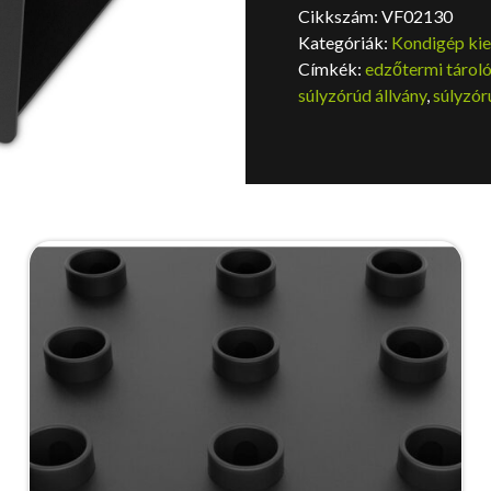
Cikkszám:
VF02130
Kategóriák:
Kondigép kie
Címkék:
edzőtermi tárol
súlyzórúd állvány
,
súlyzór