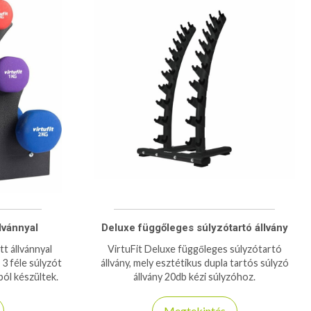
lvánnyal
Deluxe függőleges súlyzótartó állvány
t állvánnyal
VirtuFit Deluxe függőleges súlyzótartó
 3 féle súlyzót
állvány, mely esztétikus dupla tartós súlyzó
ól készültek.
állvány 20db kézi súlyzóhoz.
désformákhoz.
Megtekintés