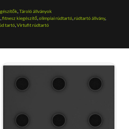
gészítők
,
Tároló állványok
ó
,
fitnesz kiegészítő
,
olimpiai rúdtartó
,
rúdtartó állvány
,
úd tartó
,
Virtufit rúdtartó