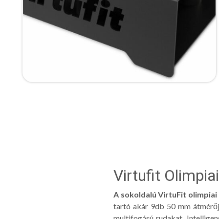
Virtufit Olimpia
A sokoldalú VirtuFit olimpiai
tartó akár 9db 50 mm átmérőjű
multifogású rudakat. Intellige