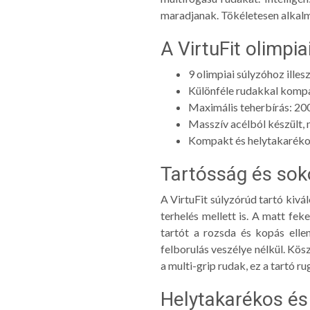
maradjanak. Tökéletesen alkal
A VirtuFit olimpia
9 olimpiai súlyzóhoz illes
Különféle rudakkal kompat
Maximális teherbírás: 20
Masszív acélból készült,
Kompakt és helytakarékos
Tartósság és sok
A VirtuFit súlyzórúd tartó kivá
terhelés mellett is. A matt fe
tartót a rozsda és kopás ellen
felborulás veszélye nélkül. Kös
a multi-grip rudak, ez a tartó 
Helytakarékos és