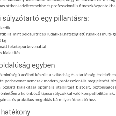
mas otthoni edzőtermekbe és professzionális fitneszközpontokba
i súlyzótartó egy pillantásra:
zkedik
ibilis, mint például tricep rudakkal, hatszögletű rudak és multi-g
0 kg
 matt fekete porbevonattal
 kialakítás
oldalúság egyben
ló minőségű acélból készült a szilárdság és a tartósság érdekében
kete porbevonat nemcsak modern, professzionális megjelenést bi
. Szilárd kialakítása optimális stabilitást biztosít, biztonságos
zönhetően a különböző típusú súlyzókkal való kompatibilitásnak, 
rugalmas és praktikus megoldás bármilyen fitnesztérhez.
 hatékony