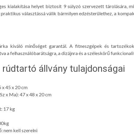
ges kialakítása helyet biztosít 9 súlyzó szervezett tárolására, m
 és praktikus választássá válik bármilyen edzésterülethez, a komp
árka kiváló minőséget garantál. A fitneszgépek és tartozék
va a felhasználóbarátságra, a dizájnra és a széleskörű funkcionali
i rúdtartó állvány tulajdonságai
5 x 45 x 20 cm
Sz x Ma): 47 x 48 x 20 cm
t: 17 kg
200kg
: nem kell szerelni