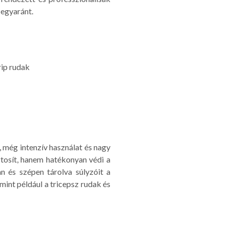
 egyaránt.
rip rudak
, még intenzív használat és nagy
ztosít, hanem hatékonyan védi a
an és szépen tárolva súlyzóit a
mint például a tricepsz rudak és