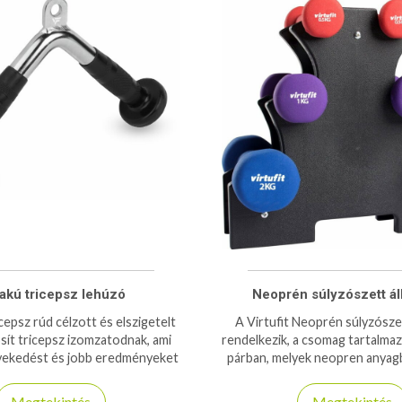
lakú tricepsz lehúzó
Neoprén súlyzószett ál
icepsz rúd célzott és elszigetelt
A Virtufit Neoprén súlyzószet
sít tricepsz izomzatodnak, ami
rendelkezik, a csomag tartalmaz
ekedést és jobb eredményeket
párban, melyek neopren anyagb
eredményez.
Alkalmasak aerob és egyéb ez
Megtekintés
Megtekintés