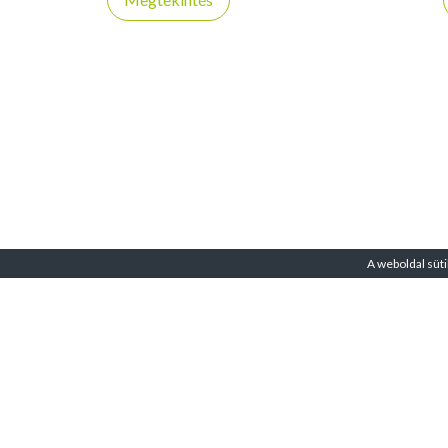
A weboldal süti
A VirtuFit-ről
ÁSZF – 