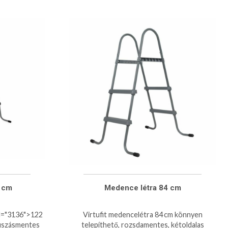
 cm
Medence létra 84 cm
d="3136">122
Virtufit medencelétra 84 cm könnyen
súszásmentes
telepíthető, rozsdamentes, kétoldalas