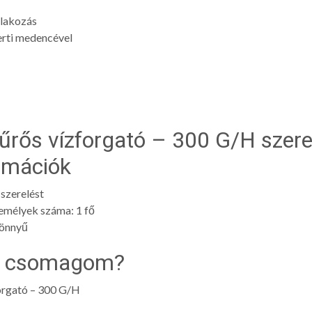
tlakozás
erti medencével
zűrős vízforgató – 300 G/H szer
rmációk
 szerelést
emélyek száma: 1 fő
könnyű
 a csomagom?
forgató – 300 G/H