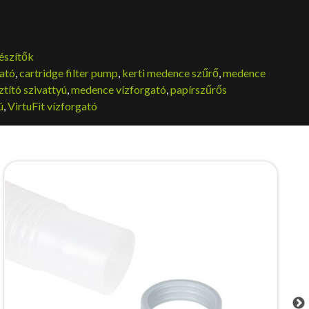
észítők
ató
,
cartridge filter pump
,
kerti medence szűrő
,
medence
tító szivattyú
,
medence vízforgató
,
papírszűrős
ú
,
VirtuFit vízforgató