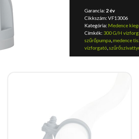
Garancia:
2 év
Cikkszám:
VF13006
Kategória:
Medence kieg
Címkék:
300 G/H vízforg
szűrőpumpa
,
medence tisz
vízforgató
,
szűrőszivatty