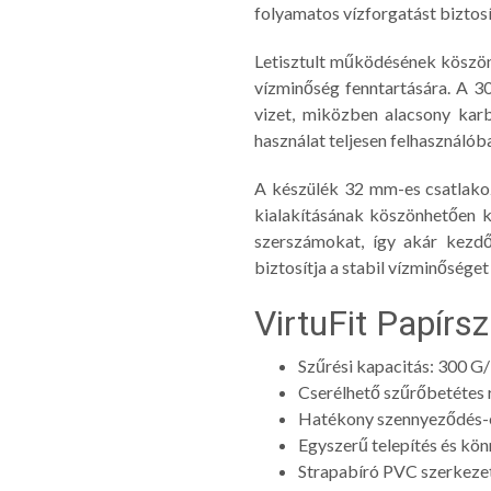
folyamatos vízforgatást biztosí
Letisztult működésének köszön
vízminőség fenntartására. A 3
vizet, miközben alacsony kar
használat teljesen felhasználóba
A készülék 32 mm-es csatlakoz
kialakításának köszönhetően k
szerszámokat, így akár kezdő
biztosítja a stabil vízminőséget 
VirtuFit Papírs
Szűrési kapacitás: 300 G/
Cserélhető szűrőbetétes r
Hatékony szennyeződés-e
Egyszerű telepítés és kö
Strapabíró PVC szerkeze