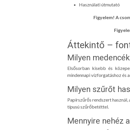
Használati útmutató
Figyelem! A csom
Figyele
Áttekintő – fon
Milyen medencékh
Elsősorban kisebb és közepe
mindennapi vízforgatáshoz és a
Milyen szűrőt has
Papírszűrős rendszert használ, 
típusú szűrőbetéttel.
Mennyire nehéz a