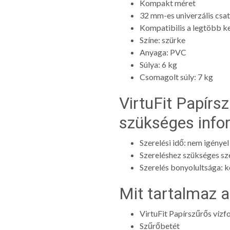
Kompakt méret
32 mm-es univerzális csa
Kompatibilis a legtöbb k
Színe: szürke
Anyaga: PVC
Súlya: 6 kg
Csomagolt súly: 7 kg
VirtuFit Papírs
szükséges info
Szerelési idő: nem igényel
Szereléshez szükséges sz
Szerelés bonyolultsága: 
Mit tartalmaz
VirtuFit Papírszűrős víz
Szűrőbetét