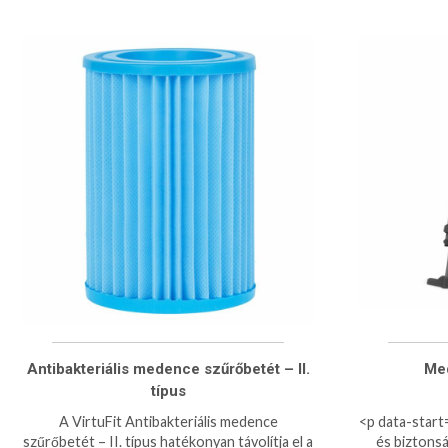
Antibakteriális medence szűrőbetét – II.
Med
típus
A VirtuFit Antibakteriális medence
<p data-start
szűrőbetét – II. típus hatékonyan távolítja el a
és biztons