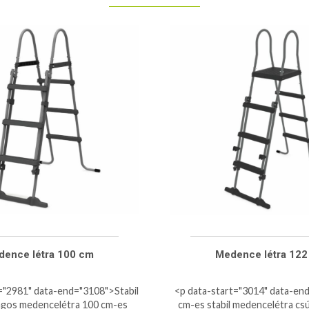
ence létra 100 cm
Medence létra 122
="2981" data-end="3108">Stabil
<p data-start="3014" data-en
ágos medencelétra 100 cm-es
cm-es stabil medencelétra c