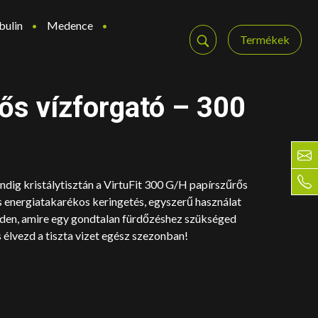
bulin
Medence
Termékek
ős vízforgató – 300
dig kristálytisztán a VirtuFit 300 G/H papírszűrős
s energiatakarékos keringetés, egyszerű használat
nden, amire egy gondtalan fürdőzéshez szükséged
 élvezd a tiszta vizet egész szezonban!