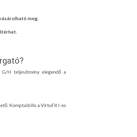
 vásárolható meg.
ltérhet.
orgató?
 G/H teljesítmény elegendő a
tő. Komptaibilis a VirtuFit I-es