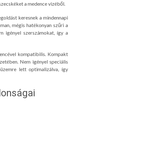
részecskéket a medence vizéből.
egoldást keresnek a mindennapi
oman, mégis hatékonyan szűri a
m igényel szerszámokat, így a
dencével kompatibilis. Kompakt
zetében. Nem igényel speciális
zemre lett optimalizálva, így
donságai