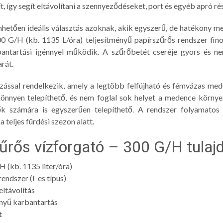
t, így segít eltávolítani a szennyeződéseket, port és egyéb apró 
hetően ideális választás azoknak, akik egyszerű, de hatékony m
00 G/H (kb. 1135 L/óra) teljesítményű papírszűrős rendszer fin
bantartási igénnyel működik. A szűrőbetét cseréje gyors és ne
rát.
ással rendelkezik, amely a legtöbb felfújható és fémvázas me
önnyen telepíthető, és nem foglal sok helyet a medence környe
k számára is egyszerűen telepíthető. A rendszer folyamatos ü
a teljes fürdési szezon alatt.
zűrős vízforgató – 300 G/H tulaj
H (kb. 1135 liter/óra)
endszer (I-es típus)
ltávolítás
nnyű karbantartás
t