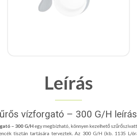
Leírás
zűrős vízforgató – 300 G/H leírá
rgató – 300 G/H
egy megbízható, könnyen kezelhető szűrőszivatt
ncék tisztán tartására terveztek. Az 300 G/H (kb. 1135 L/óra