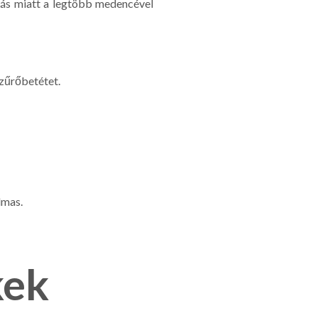
zás miatt a legtöbb medencével
szűrőbetétet.
lmas.
kek