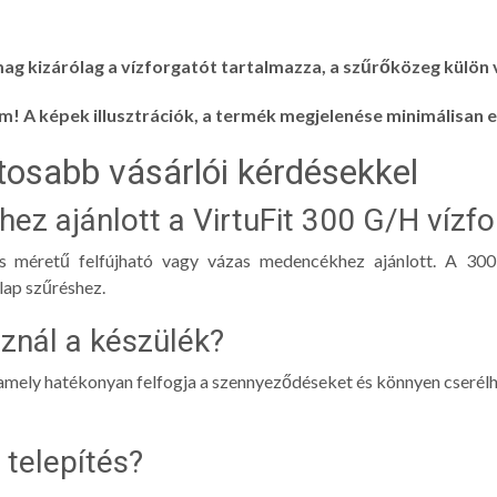
ag kizárólag a vízforgatót tartalmazza, a szűrőközeg külön
m! A képek illusztrációk, a termék megjelenése minimálisan e
tosabb vásárlói kérdésekkel
ez ajánlott a VirtuFit 300 G/H vízf
s méretű felfújható vagy vázas medencékhez ajánlott. A 300
lap szűréshez.
znál a készülék?
amely hatékonyan felfogja a szennyeződéseket és könnyen cserélhe
 telepítés?