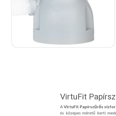
VirtuFit Papírs
A
VirtuFit Papírszűrős vízfo
és közepes méretű kerti mede