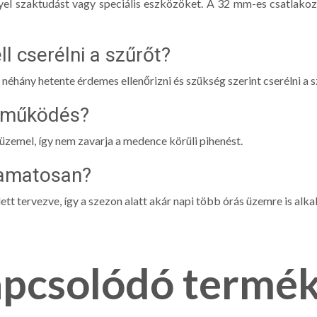
nyel szaktudást vagy speciális eszközöket. A 32 mm-es csatlako
ll cserélni a szűrőt?
néhány hetente érdemes ellenőrizni és szükség szerint cserélni a 
a működés?
 üzemel, így nem zavarja a medence körüli pihenést.
yamatosan?
ett tervezve, így a szezon alatt akár napi több órás üzemre is alka
pcsolódó termé