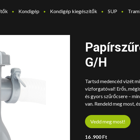
ítők
Kondigép
Kondigép kiegészítők
SUP
Tram
Papírszűr
G/H
Tartsd medencéd vizét min
vízforgatóval! Erős, mégi
és gyors szűrőcsere – mi
van. Rendeld meg most, és
Vedd meg most!
16 .900
Ft