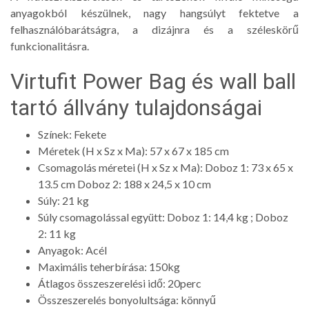
anyagokból készülnek, nagy hangsúlyt fektetve a
felhasználóbarátságra, a dizájnra és a széleskörű
funkcionalitásra.
Virtufit Power Bag és wall ball
tartó állvány tulajdonságai
Színek: Fekete
Méretek (H x Sz x Ma): 57 x 67 x 185 cm
Csomagolás méretei (H x Sz x Ma): Doboz 1: 73 x 65 x
13.5 cm Doboz 2: 188 x 24,5 x 10 cm
Súly: 21 kg
Súly csomagolással együtt: Doboz 1: 14,4 kg ; Doboz
2: 11 kg
Anyagok: Acél
Maximális teherbírása: 150kg
Átlagos összeszerelési idő: 20perc
Összeszerelés bonyolultsága: könnyű