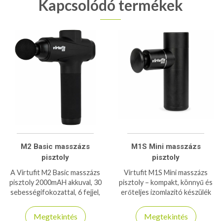
Kapcsolódó termékek
M2 Basic masszázs
M1S Mini masszázs
pisztoly
pisztoly
A Virtufit M2 Basic masszázs
Virtufit M1S Mini masszázs
pisztoly 2000mAH akkuval, 30
pisztoly – kompakt, könnyű és
sebességifokozattal, 6 fejjel,
erőteljes izomlazító készülék
mindig készen áll arra, hogy
bárhová magaddal viheted,
kényeztesse Önt egy hosszú
gyors regenerációhoz.
Megtekintés
Megtekintés