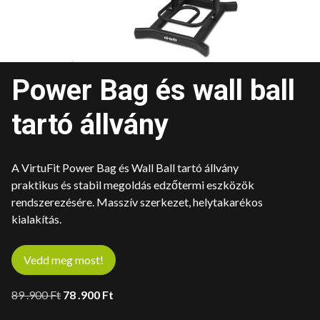
Power Bag és wall ball
tartó állvány
A VirtuFit Power Bag és Wall Ball tartó állvány
praktikus és stabil megoldás edzőtermi eszközök
rendszerezésére. Masszív szerkezet, helytakarékos
kialakítás.
Vedd meg most!
Original
Current
89 .900
Ft
78 .900
Ft
price
price