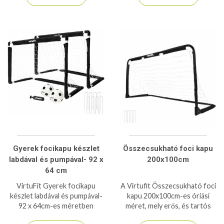
nap, vagy fárasztó edzés után!
Gyerek focikapu készlet
Összecsukható foci kapu
labdával és pumpával- 92 x
200x100cm
64 cm
VirtuFit Gyerek focikapu
A Virtufit Összecsukható foci
készlet labdával és pumpával-
kapu 200x100cm-es óriási
92 x 64cm-es méretben
méret, mely erős, és tartós
kapható, a készlet 2 labdát is
anyagokból készült, földhöz