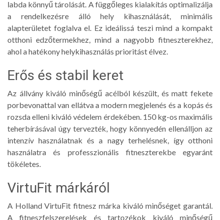
labda könnyű tárolását. A függőleges kialakítás optimalizálja
a rendelkezésre álló hely kihasználását, minimális
alapterületet foglalva el. Ez ideálissá teszi mind a kompakt
otthoni edzőtermekhez, mind a nagyobb fitneszterekhez,
ahol a hatékony helykihasználás prioritást élvez.
Erős és stabil keret
Az állvány kiváló minőségű acélból készült, és matt fekete
porbevonattal van ellátva a modern megjelenés és a kopás és
rozsda elleni kiváló védelem érdekében. 150 kg-os maximális
teherbírásával úgy tervezték, hogy könnyedén ellenálljon az
intenzív használatnak és a nagy terhelésnek, így otthoni
használatra és professzionális fitneszterekbe egyaránt
tökéletes.
VirtuFit márkáról
A Holland VirtuFit fitnesz márka kiváló minőséget garantál.
A fitneszfelszerelések és tartozékok kiváló minőségű