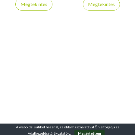
tartalmaz!
rögzíthető kivitelben!
Megtekintés
Megtekintés
A weboldal sütiket használ, az oldal használatával Ön elfogadja az
Adatkezelési tájékoztató
-t.
Megértettem