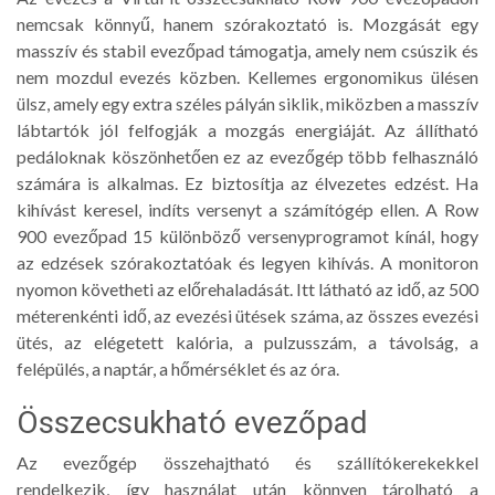
nemcsak könnyű, hanem szórakoztató is. Mozgását egy
masszív és stabil evezőpad támogatja, amely nem csúszik és
nem mozdul evezés közben. Kellemes ergonomikus ülésen
ülsz, amely egy extra széles pályán siklik, miközben a masszív
lábtartók jól felfogják a mozgás energiáját. Az állítható
pedáloknak köszönhetően ez az evezőgép több felhasználó
számára is alkalmas. Ez biztosítja az élvezetes edzést. Ha
kihívást keresel, indíts versenyt a számítógép ellen. A Row
900 evezőpad 15 különböző versenyprogramot kínál, hogy
az edzések szórakoztatóak és legyen kihívás. A monitoron
nyomon követheti az előrehaladását. Itt látható az idő, az 500
méterenkénti idő, az evezési ütések száma, az összes evezési
ütés, az elégetett kalória, a pulzusszám, a távolság, a
felépülés, a naptár, a hőmérséklet és az óra.
Összecsukható evezőpad
Az evezőgép összehajtható és szállítókerekekkel
rendelkezik, így használat után könnyen tárolható a