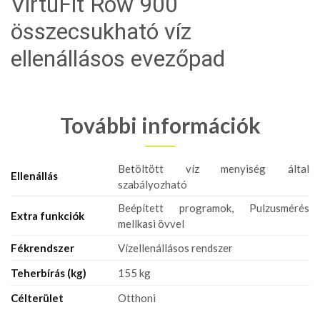
VirtuFit Row 900
összecsukható víz
ellenállásos evezőpad
További információk
Betöltött víz menyiség által
Ellenállás
szabályozható
Beépített programok, Pulzusmérés
Extra funkciók
mellkasi övvel
Fékrendszer
Vízellenállásos rendszer
Teherbírás (kg)
155 kg
Célterület
Otthoni