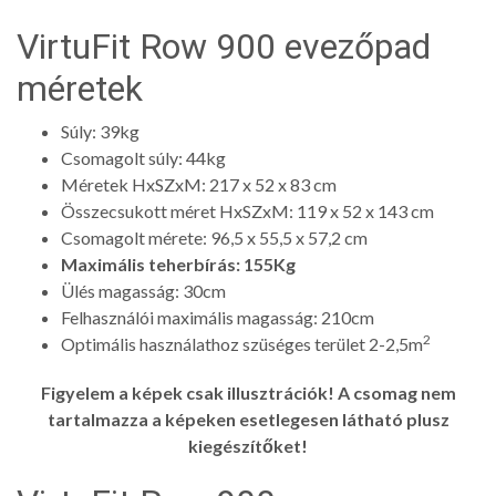
VirtuFit Row 900 evezőpad
méretek
Súly: 39kg
Csomagolt súly: 44kg
Méretek HxSZxM: 217 x 52 x 83 cm
Összecsukott méret HxSZxM: 119 x 52 x 143 cm
Csomagolt mérete: 96,5 x 55,5 x 57,2 cm
Maximális teherbírás: 155Kg
Ülés magasság: 30cm
Felhasználói maximális magasság: 210cm
2
Optimális használathoz szüséges terület 2-2,5m
Figyelem a képek csak illusztrációk! A csomag nem
tartalmazza a képeken esetlegesen látható plusz
kiegészítőket!