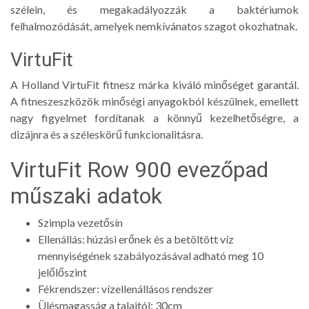
szélein, és megakadályozzák a baktériumok
felhalmozódását, amelyek nemkívánatos szagot okozhatnak.
VirtuFit
A Holland VirtuFit fitnesz márka kiváló minőséget garantál.
A fitneszeszközök minőségi anyagokból készülnek, emellett
nagy figyelmet fordítanak a könnyű kezelhetőségre, a
dizájnra és a széleskörű funkcionalitásra.
VirtuFit Row 900 evezőpad
műszaki adatok
Szimpla vezetősín
Ellenállás: húzási erőnek és a betöltött víz
mennyiségének szabályozásával adható meg 10
jelőlőszint
Fékrendszer: vízellenállásos rendszer
Ülésmagasság a talajtól: 30cm