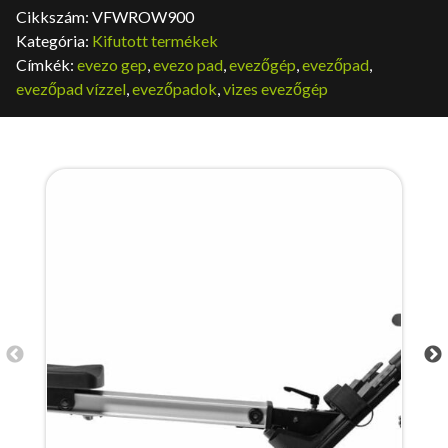
Cikkszám:
VFWROW900
Kategória:
Kifutott termékek
Címkék:
evezo gep
,
evezo pad
,
evezőgép
,
evezőpad
,
evezőpad vízzel
,
evezőpadok
,
vizes evezőgép