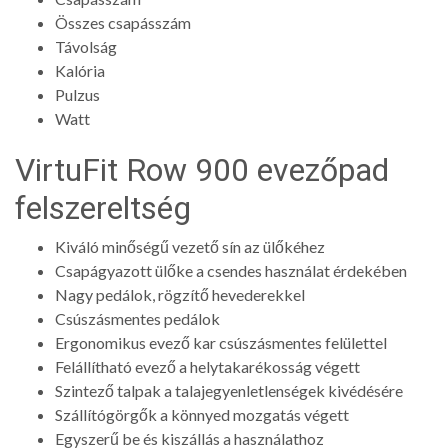
Összes csapásszám
Távolság
Kalória
Pulzus
Watt
VirtuFit Row 900 evezőpad
felszereltség
Kiváló minőségű vezető sín az ülőkéhez
Csapágyazott ülőke a csendes használat érdekében
Nagy pedálok, rögzítő hevederekkel
Csúszásmentes pedálok
Ergonomikus evező kar csúszásmentes felülettel
Felállítható evező a helytakarékosság végett
Szintező talpak a talajegyenletlenségek kivédésére
Szállítógörgők a könnyed mozgatás végett
Egyszerű be és kiszállás a használathoz