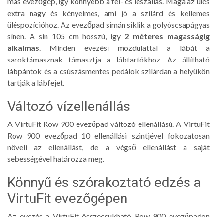
más evezőgép, így könnyebb a fel- és leszállás. Maga az ülés
extra nagy és kényelmes, ami jó a szilárd és kellemes
üléspozícióhoz. Az evezőpad simán siklik a golyóscsapágyas
sínen. A sín 105 cm hosszú, így
2 méteres magasságig
alkalmas
. Minden evezési mozdulattal a lábát a
saroktámasznak támasztja a lábtartókhoz. Az állítható
lábpántok és a csúszásmentes pedálok szilárdan a helyükön
tartják a lábfejet.
Változó vízellenállás
A VirtuFit Row 900 evezőpad változó ellenállású. A VirtuFit
Row 900 evezőpad 10 ellenállási szintjével fokozatosan
növeli az ellenállást, de a végső ellenállást a saját
sebességével határozza meg.
Könnyű és szórakoztató edzés a
VirtuFit evezőgépen
Az evezés a VirtuFit összecsukható Row 900 evezőpadon