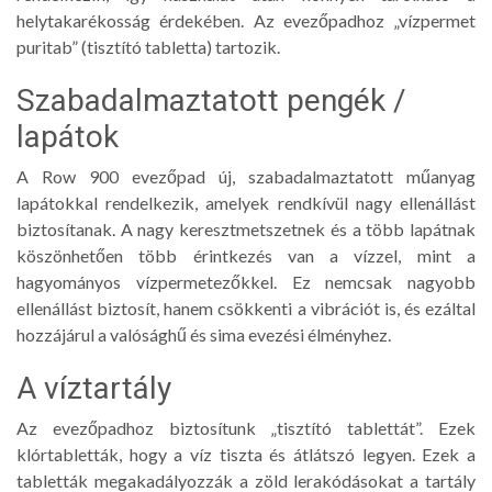
helytakarékosság érdekében. Az evezőpadhoz „vízpermet
puritab” (tisztító tabletta) tartozik.
Szabadalmaztatott pengék /
lapátok
A Row 900 evezőpad új, szabadalmaztatott műanyag
lapátokkal rendelkezik, amelyek rendkívül nagy ellenállást
biztosítanak. A nagy keresztmetszetnek és a több lapátnak
köszönhetően több érintkezés van a vízzel, mint a
hagyományos vízpermetezőkkel. Ez nemcsak nagyobb
ellenállást biztosít, hanem csökkenti a vibrációt is, és ezáltal
hozzájárul a valósághű és sima evezési élményhez.
A víztartály
Az evezőpadhoz biztosítunk „tisztító tablettát”. Ezek
klórtabletták, hogy a víz tiszta és átlátszó legyen. Ezek a
tabletták megakadályozzák a zöld lerakódásokat a tartály