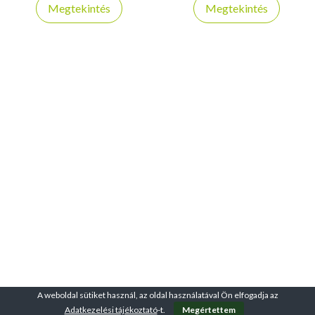
otthoni használatra.
Megtekintés
Megtekintés
A weboldal sütiket használ, az oldal használatával Ön elfogadja az
Adatkezelési tájékoztató
-t.
Megértettem