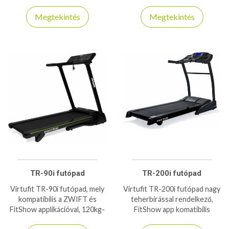
alakú trambulin 150kg
bír, otthoni használatra
teherbírással
ajánlott szobabicikli!
Megtekintés
Megtekintés
TR-90i futópad
TR-200i futópad
Virtufit TR-90i futópad, mely
Virtufit TR-200i futópad nagy
kompatibilis a ZWIFT és
teherbírással rendelkező,
FitShow applikációval, 120kg-
FitShow app komatibilis
os teherbírással bír!
kijelzővel rendelkező futógép