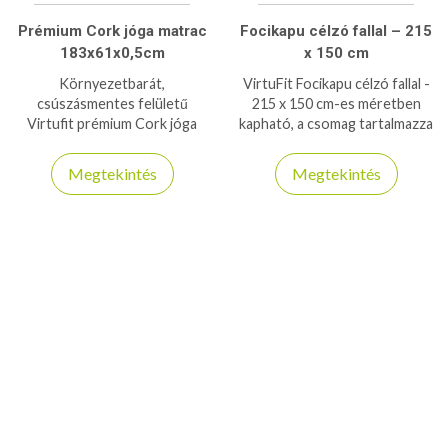
Prémium Cork jóga matrac
Focikapu célzó fallal – 215
183x61x0,5cm
x 150 cm
Környezetbarát,
VirtuFit Focikapu célzó fallal -
csúszásmentes felületű
215 x 150 cm-es méretben
Virtufit prémium Cork jóga
kapható, a csomag tartalmazza
matrac a természetes
a célzófalat is!
anyagok és a maximális
Megtekintés
Megtekintés
kényelem szerelmeseinek.