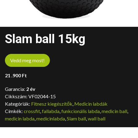
Slam ball 15kg
Vedd meg most!
21 .900
Ft
Garancia:
2 év
Cikkszám:
VF02044-15
Kategóriák:
Fitnesz kiegészítők
,
Medicin labdák
Címkék:
crossfit
,
fallabda
,
funkcionális labda
,
medicin ball
,
medicin labda
,
medicinlabda
,
Slam ball
,
wall ball