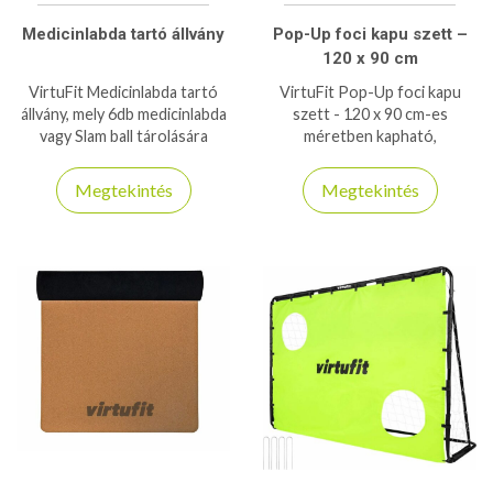
Medicinlabda tartó állvány
Pop-Up foci kapu szett –
120 x 90 cm
VirtuFit Medicinlabda tartó
VirtuFit Pop-Up foci kapu
állvány, mely 6db medicinlabda
szett - 120 x 90 cm-es
vagy Slam ball tárolására
méretben kapható,
alkalmas
egyszerűen kinyitható és
összecsukható!
Megtekintés
Megtekintés