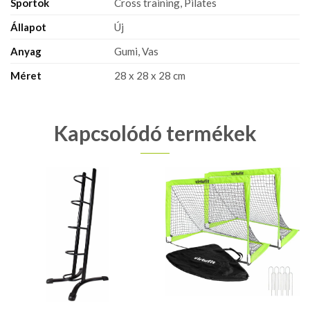
Sportok
Cross training, Pilates
Állapot
Új
Anyag
Gumi, Vas
Méret
28 x 28 x 28 cm
Kapcsolódó termékek