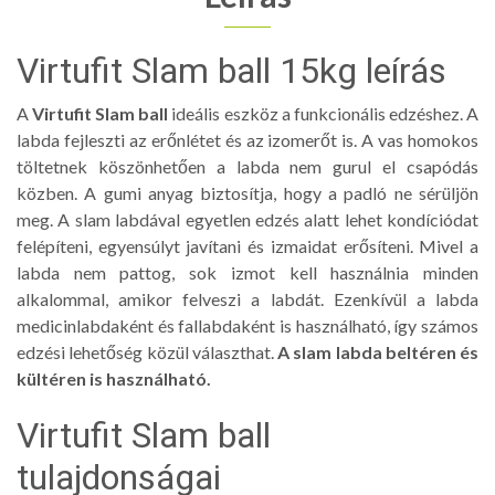
Virtufit Slam ball 15kg leírás
A
Virtufit Slam ball
ideális eszköz a funkcionális edzéshez. A
labda fejleszti az erőnlétet és az izomerőt is. A vas homokos
töltetnek köszönhetően a labda nem gurul el csapódás
közben. A gumi anyag biztosítja, hogy a padló ne sérüljön
meg. A slam labdával egyetlen edzés alatt lehet kondíciódat
felépíteni, egyensúlyt javítani és izmaidat erősíteni. Mivel a
labda nem pattog, sok izmot kell használnia minden
alkalommal, amikor felveszi a labdát. Ezenkívül a labda
medicinlabdaként és fallabdaként is használható, így számos
edzési lehetőség közül választhat.
A slam labda beltéren és
kültéren is használható.
Virtufit Slam ball
tulajdonságai