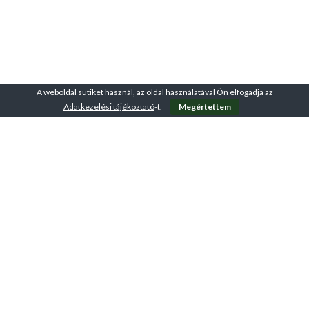
A weboldal sütiket használ, az oldal használatával Ön elfogadja az
Adatkezelési tájékoztató
-t.
Megértettem