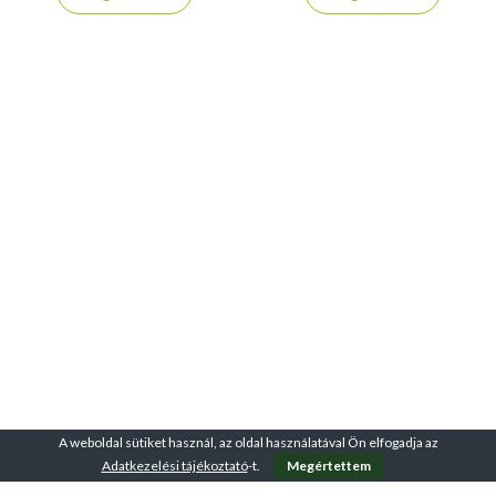
kalandokhoz, túrázáshoz és
aktív kikapcsolódáshoz.
A weboldal sütiket használ, az oldal használatával Ön elfogadja az
Adatkezelési tájékoztató
-t.
Megértettem