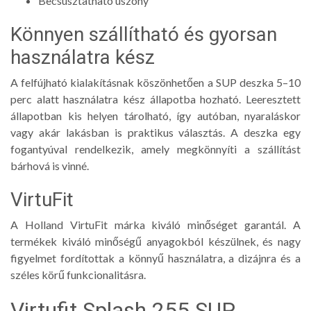
Becsúsztatható uszony
Könnyen szállítható és gyorsan
használatra kész
A felfújható kialakításnak köszönhetően a SUP deszka 5–10
perc alatt használatra kész állapotba hozható. Leeresztett
állapotban kis helyen tárolható, így autóban, nyaraláskor
vagy akár lakásban is praktikus választás. A deszka egy
fogantyúval rendelkezik, amely megkönnyíti a szállítást
bárhová is vinné.
VirtuFit
A Holland VirtuFit márka kiváló minőséget garantál. A
termékek kiváló minőségű anyagokból készülnek, és nagy
figyelmet fordítottak a könnyű használatra, a dizájnra és a
széles körű funkcionalitásra.
Virtufit Splash 255 SUP