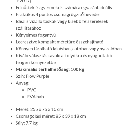
1:2017)
Felnőttek és gyermekek számára egyaránt ideális
Praktikus 4 pontos csomagrögzítő heveder
Ideális vízálló táskák vagy kisebb felszerelések
szállításához
Kényelmes fogantyú
Leeresztve kompakt méretűre összehajtható
Könnyen tárolható lakásban, autóban vagy nyaralóban
Kiváló választás tavakra, folyókra és nyugodtabb
tengeri környezetbe
Maximális terhelhetőség: 100 kg
Szín: Flow Purple
Anyag:
PVC
EVA hab
Méret: 255 x 75 x 10 cm
Csomagolási méret: 85 x 39 x 18 cm
Súly: 7,7 kg