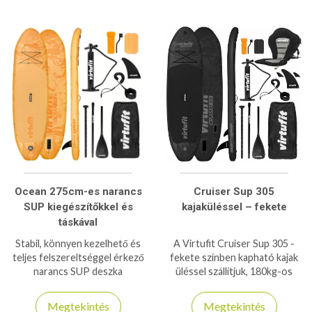
élményekhez egyaránt.
élményekhez egyaránt.
Kezdőknek és haladóknak is
Kezdőknek és haladóknak is
tökéletes!
tökéletes!
Ocean 275cm-es narancs
Cruiser Sup 305
SUP kiegészítőkkel és
kajaküléssel – fekete
táskával
Stabil, könnyen kezelhető és
A Virtufit Cruiser Sup 305 -
teljes felszereltséggel érkező
fekete színben kapható kajak
narancs SUP deszka
üléssel szállítjuk, 180kg-os
kezdőknek és haladóknak.
teherbírásra is képes stabil és
Ideális választás nyári vízi
biztonságos deszka!
Megtekintés
Megtekintés