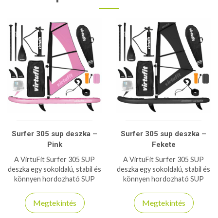
Surfer 305 sup deszka –
Surfer 305 sup deszka –
Pink
Fekete
A VirtuFit Surfer 305 SUP
A VirtuFit Surfer 305 SUP
deszka egy sokoldalú, stabil és
deszka egy sokoldalú, stabil és
könnyen hordozható SUP
könnyen hordozható SUP
szett, amely szörfvitorlával
szett, amely szörfvitorlával
együtt érkezik. Ideális
együtt érkezik. Ideális
Megtekintés
Megtekintés
választás evezéshez,
választás evezéshez,
túrázáshoz és windsurf
túrázáshoz és windsurf