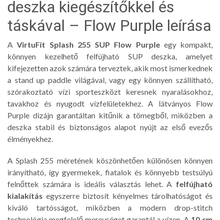
deszka kiegészítőkkel és
táskával – Flow Purple leírása
A
VirtuFit Splash 255 SUP Flow Purple
egy kompakt,
könnyen kezelhető felfújható SUP deszka, amelyet
kifejezetten azok számára terveztek, akik most ismerkednek
a stand up paddle világával, vagy egy könnyen szállítható,
szórakoztató vízi sporteszközt keresnek nyaralásokhoz,
tavakhoz és nyugodt vízfelületekhez. A látványos Flow
Purple dizájn garantáltan kitűnik a tömegből, miközben a
deszka stabil és biztonságos alapot nyújt az első evezős
élményekhez.
A Splash 255 méretének köszönhetően különösen könnyen
irányítható, így gyermekek, fiatalok és könnyebb testsúlyú
felnőttek számára is ideális választás lehet. A
felfújható
kialakítás
egyszerre biztosít kényelmes tárolhatóságot és
kiváló tartósságot, miközben a modern drop-stitch
technológia megfelelő merevséget garantál a vízen. A
10 cm