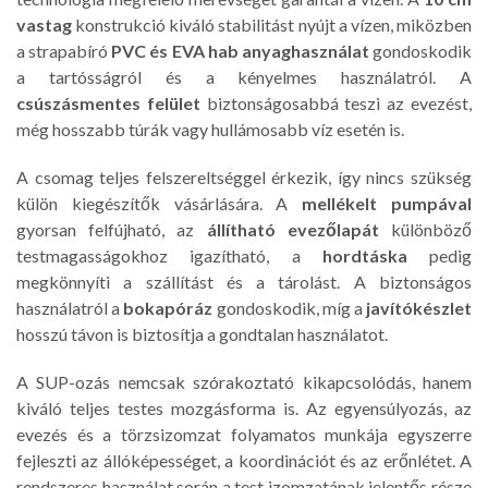
vastag
konstrukció kiváló stabilitást nyújt a vízen, miközben
a strapabíró
PVC és EVA hab anyaghasználat
gondoskodik
a tartósságról és a kényelmes használatról. A
csúszásmentes felület
biztonságosabbá teszi az evezést,
még hosszabb túrák vagy hullámosabb víz esetén is.
A csomag teljes felszereltséggel érkezik, így nincs szükség
külön kiegészítők vásárlására. A
mellékelt pumpával
gyorsan felfújható, az
állítható evezőlapát
különböző
testmagasságokhoz igazítható, a
hordtáska
pedig
megkönnyíti a szállítást és a tárolást. A biztonságos
használatról a
bokapóráz
gondoskodik, míg a
javítókészlet
hosszú távon is biztosítja a gondtalan használatot.
A SUP-ozás nemcsak szórakoztató kikapcsolódás, hanem
kiváló teljes testes mozgásforma is. Az egyensúlyozás, az
evezés és a törzsizomzat folyamatos munkája egyszerre
fejleszti az állóképességet, a koordinációt és az erőnlétet. A
rendszeres használat során a test izomzatának jelentős része