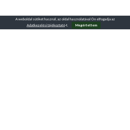
A weboldal sütiket használ, az oldal használatával Ön elfogadja az
Adatkezelési tájékoztató
-t.
Megértettem
A VirtuFit-ről
ÁSZF – Üzletszabályzat