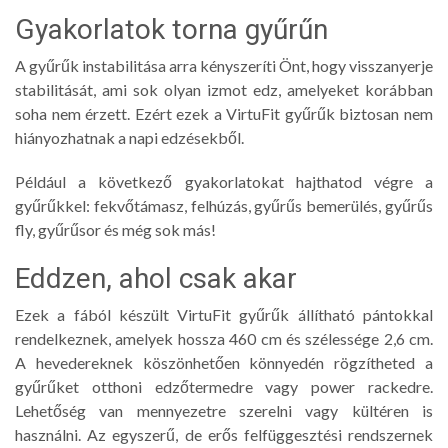
Gyakorlatok torna gyűrűn
A gyűrűk instabilitása arra kényszeríti Önt, hogy visszanyerje
stabilitását, ami sok olyan izmot edz, amelyeket korábban
soha nem érzett. Ezért ezek a VirtuFit gyűrűk biztosan nem
hiányozhatnak a napi edzésekből.
Például a következő gyakorlatokat hajthatod végre a
gyűrűkkel: fekvőtámasz, felhúzás, gyűrűs bemerülés, gyűrűs
fly, gyűrűsor és még sok más!
Eddzen, ahol csak akar
Ezek a fából készült VirtuFit gyűrűk állítható pántokkal
rendelkeznek, amelyek hossza 460 cm és szélessége 2,6 cm.
A hevedereknek köszönhetően könnyedén rögzítheted a
gyűrűket otthoni edzőtermedre vagy power rackedre.
Lehetőség van mennyezetre szerelni vagy kültéren is
használni. Az egyszerű, de erős felfüggesztési rendszernek