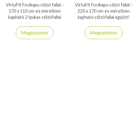
VirtuFit Focikapu célzó fallal -
VirtuFit Focikapu célzó fallal -
170 x 110 cm-es méretben
220 x 170 cm-es méretben
kapható 2 lyukas célzófallal
kapható célzófallal együtt!
együtt!
Megtekintés
Megtekintés