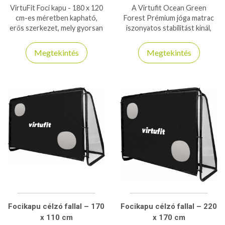
VirtuFit Foci kapu - 180 x 120
A Virtufit Ocean Green
cm-es méretben kapható,
Forest Prémium jóga matrac
erős szerkezet, mely gyorsan
iszonyatos stabilitást kínál,
összeépíthető!
annak ellenére, hogy csak 4mm
vastag - 6P- és latexmentes
Megtekintés
Megtekintés
Focikapu célzó fallal – 170
Focikapu célzó fallal – 220
x 110 cm
x 170 cm