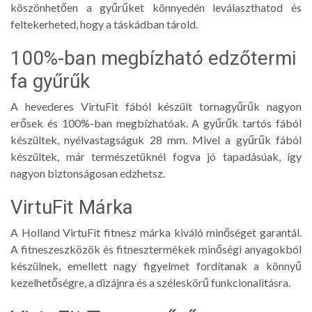
köszönhetően a gyűrűket könnyedén leválaszthatod és
feltekerheted, hogy a táskádban tárold.
100%-ban megbízható edzőtermi
fa gyűrűk
A hevederes VirtuFit fából készült tornagyűrűk nagyon
erősek és 100%-ban megbízhatóak. A gyűrűk tartós fából
készültek, nyélvastagságuk 28 mm. Mivel a gyűrűk fából
készültek, már természetüknél fogva jó tapadásúak, így
nagyon biztonságosan edzhetsz.
VirtuFit Márka
A Holland VirtuFit fitnesz márka kiváló minőséget garantál.
A fitneszeszközök és fitnesztermékek minőségi anyagokból
készülnek, emellett nagy figyelmet fordítanak a könnyű
kezelhetőségre, a dizájnra és a széleskörű funkcionalitásra.