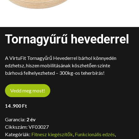
Tornagyűrű hevederrel
A VirtuFit Tornagyűrű Hevederrel bárhol könnyedén
edzhetsz, hiszen mobilitásának köszhetően szinte
bárhová felhelyezheted – 300kg-os teherbírás!
Vedd meg most!
14 .900
Ft
Garancia:
2 év
Cikkszám:
VF03027
Kategóriák:
Fitnesz kiegészítők
,
Funkcionális edzés
,