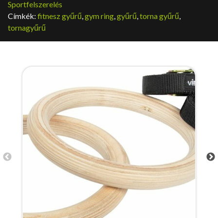
Sportfelszerelés
Címkék:
fitnesz gyűrű
,
gym ring
,
gyűrű
,
torna gyűrű
,
tornagyűrű