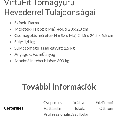
VirtuFit Tornagyűrű
Hevederrel Tulajdonságai
Színek: Barna
Méretek (H x Sz x Ma): 460 x 23 x 2,8 cm
Csomagolás méretei (H x Sz x Ma): 24,5 x 24,5 x 6,5 cm
Súly: 1,4 kg
Súly csomagolással együtt: 1,5 kg
Anyagok: Fa, műanyag
Maximális teherbírása: 300 kg
További információk
Csoportos órákra, Edzőtermi,
Célterület
Háttámlás, Iskolai, Otthoni,
Professzionális, Szállodai