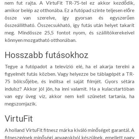
nem fut rajta. A VirtuFit TR-75-tel ez akkor kezdődik,
amikor belép az otthonába. Ez a futópad szinte teljesen előre
össze van szerelve, így gyorsan és egyszerűen
összeállítható. Összecsukható, így futás után helyet takarít
meg. Mindössze 25,5 fontot nyom, és szállítókerekeivel
könnyen mozgatható otthonában.
Hosszabb futásokhoz
Tegye a futópadot a televízió elé, ha el akarja terelni a
figyelmét futás közben. Vagy helyezze be táblagépét a TR-
75 bölcsőjébe, és indítsa el saját filmjét. Gyors sétára
indulsz? Akkor jól jön, ha inni valamit. Ha a kulacstartóban
van egy üveg víz, akkor nem kell szünetet tartania, ha
megszomjazik.
VirtuFit
A holland VirtuFit fitnesz márka kiváló minőséget garantál. A
fitneszgépek minőségi anyagokból készülnek, emellett nagy