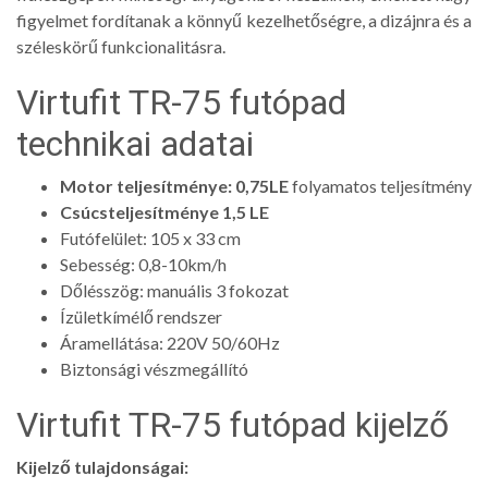
figyelmet fordítanak a könnyű kezelhetőségre, a dizájnra és a
széleskörű funkcionalitásra.
Virtufit TR-75 futópad
technikai adatai
Motor teljesítménye: 0,75LE
folyamatos teljesítmény
Csúcsteljesítménye 1,5 LE
Futófelület: 105 x 33 cm
Sebesség: 0,8-10km/h
Dőlésszög: manuális 3 fokozat
Ízületkímélő rendszer
Áramellátása: 220V 50/60Hz
Biztonsági vészmegállító
Virtufit TR-75 futópad kijelző
Kijelző tulajdonságai: