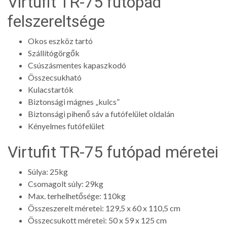
Virtufit TR-75 futópad
felszereltsége
Okos eszköz tartó
Szállítógörgők
Csúszásmentes kapaszkodó
Összecsukható
Kulacstartók
Biztonsági mágnes „kulcs”
Biztonsági pihenő sáv a futófelület oldalán
Kényelmes futófelület
Virtufit TR-75 futópad méretei
Súlya: 25kg
Csomagolt súly: 29kg
Max. terhelhetősége: 110kg
Összeszerelt méretei: 129,5 x 60 x 110,5 cm
Összecsukott méretei: 50 x 59 x 125 cm