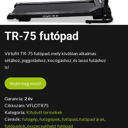
TR-75 futópad
Virtufit TR-75 futópad, mely kiválóan alkalmas
sétához, joggoláshoz, kocogáshoz, és lassú futáshoz
is!
Vedd meg most!
Garancia:
2 év
Cikkszám:
VFLOTR75
Kategória:
Kifutott termékek
Címkék:
futógép
,
futógépek
,
futópad
,
futópad árak
,
futópadok
,
összecsukható futópad