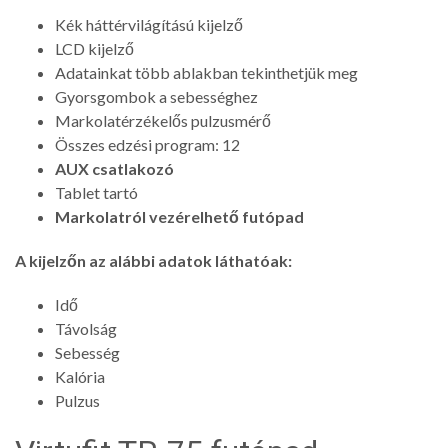
Kék háttérvilágítású kijelző
LCD kijelző
Adatainkat több ablakban tekinthetjük meg
Gyorsgombok a sebességhez
Markolatérzékelős pulzusmérő
Összes edzési program: 12
AUX csatlakozó
Tablet tartó
Markolatról vezérelhető futópad
A kijelzőn az alábbi adatok láthatóak:
Idő
Távolság
Sebesség
Kalória
Pulzus