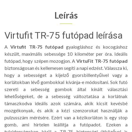
Leírás
Virtufit TR-75 futópad leírása
A
Virtufit TR-75 futópad
gyalogláshoz és kocogáshoz
készült, maximális sebessége 10 kilométer per óra. Ideális
futópad, hogy szépen mozogjon. A
VirtuFit TR-75 futópad
biztonságosan és kellemesen segíti a napi edzést. Válassza ki,
hogy a sebességet a kijelző gyorsbillentyűivel vagy a
korlátokban lévő gombokkal kívánja-e módosítani. Sok futó
szereti a sebesség gombok által kínált választási
lehetőségeket, de a sebesség változtatása a korlátnak
támaszkodva ideális azok számára, akik kicsit kevésbé
mozgékonyak, és akik a kézi szenzorokat használják a
pulzusszám mérésére. Ezért van a kézikorláton is egy stop
gomb, ami hirtelen leállítja a futópadot. Ezeken a
tulajdonságokon kívül a TR-75 biztonsági ütközővel is