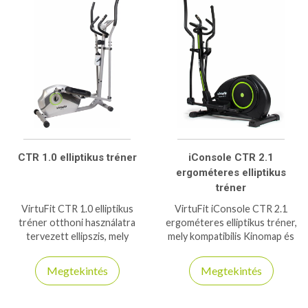
CTR 1.0 elliptikus tréner
iConsole CTR 2.1
ergométeres elliptikus
tréner
VirtuFit CTR 1.0 elliptikus
VirtuFit iConsole CTR 2.1
tréner otthoni használatra
ergométeres elliptikus tréner,
tervezett ellipszis, mely
mely kompatibilis Kinomap és
115kg-os teherbírással
iConsole+ applikációkkal
rendelkezik.
150kg-os teherbírás.
Megtekintés
Megtekintés