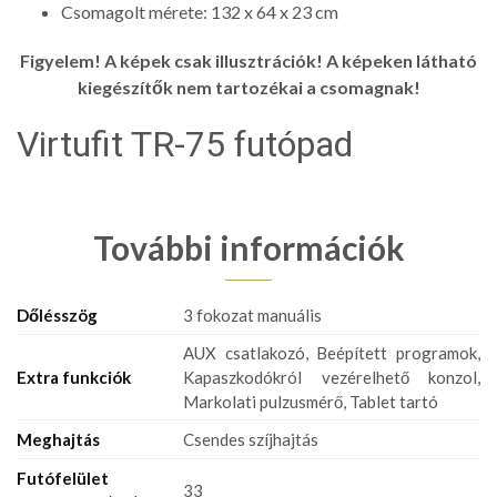
Csomagolt mérete: 132 x 64 x 23 cm
Figyelem! A képek csak illusztrációk! A képeken látható
kiegészítők nem tartozékai a csomagnak!
Virtufit TR-75 futópad
További információk
Dőlésszög
3 fokozat manuális
AUX csatlakozó, Beépített programok,
Extra funkciók
Kapaszkodókról vezérelhető konzol,
Markolati pulzusmérő, Tablet tartó
Meghajtás
Csendes szíjhajtás
Futófelület
33