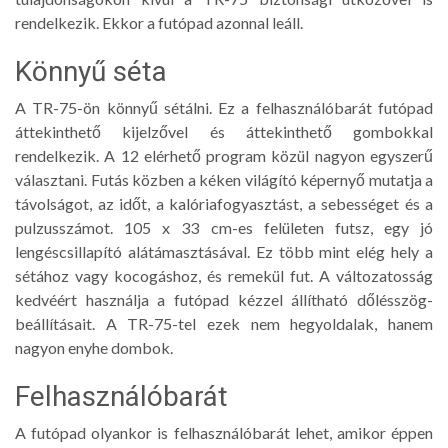
rendelkezik. Ekkor a futópad azonnal leáll.
Könnyű séta
A TR-75-ön könnyű sétálni. Ez a felhasználóbarát futópad
áttekinthető kijelzővel és áttekinthető gombokkal
rendelkezik. A 12 elérhető program közül nagyon egyszerű
választani. Futás közben a kéken világító képernyő mutatja a
távolságot, az időt, a kalóriafogyasztást, a sebességet és a
pulzusszámot. 105 x 33 cm-es felületen futsz, egy jó
lengéscsillapító alátámasztásával. Ez több mint elég hely a
sétához vagy kocogáshoz, és remekül fut. A változatosság
kedvéért használja a futópad kézzel állítható dőlésszög-
beállításait. A TR-75-tel ezek nem hegyoldalak, hanem
nagyon enyhe dombok.
Felhasználóbarát
A futópad olyankor is felhasználóbarát lehet, amikor éppen