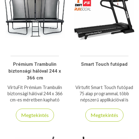
Prémium Trambulin
Smart Touch futópad
biztonsági hálóval 244 x
366 cm
VirtuFit Prémium Trambulin
Virtufit Smart Touch futópad
biztonsági hálóval 244 x 366
75 alap programmal, több
cm-es méretben kapható
népszerű applikációval is
négyzet alakú trambulin 150kg
kompatibilis 150kg
teherbírással
teherbírással bír!
Megtekintés
Megtekintés