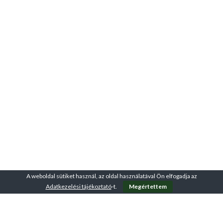
A weboldal sütiket használ, az oldal használatával Ön elfogadja az
Adatkezelési tájékoztató
-t.
Megértettem