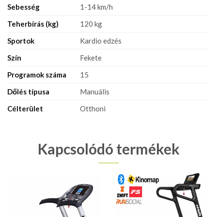
Sebesség
1-14 km/h
Teherbírás (kg)
120 kg
Sportok
Kardio edzés
Szín
Fekete
Programok száma
15
Dőlés típusa
Manuális
Célterület
Otthoni
Kapcsolódó termékek