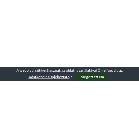
A weboldal sütiket használ, az oldal használatával Ön elfogadja az
Adatkezelési tájékoztató
-t.
Megértettem