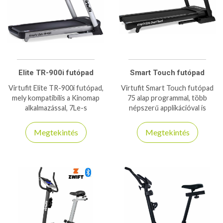
Elite TR-900i futópad
Smart Touch futópad
Virtufit Elite TR-900i futópad,
Virtufit Smart Touch futópad
mely kompatibilis a Kinomap
75 alap programmal, több
alkalmazással, 7Le-s
népszerű applikációval is
csúcsteljesítmény és 150kg-
kompatibilis 150kg
os teherbírással bír!
teherbírással bír!
Megtekintés
Megtekintés