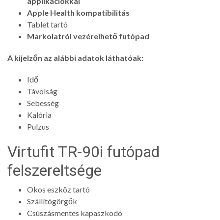
applikációkkal
Apple Health kompatibilitás
Tablet tartó
Markolatról vezérelhető futópad
A kijelzőn az alábbi adatok láthatóak:
Idő
Távolság
Sebesség
Kalória
Pulzus
Virtufit TR-90i futópad
felszereltsége
Okos eszköz tartó
Szállítógörgők
Csúszásmentes kapaszkodó