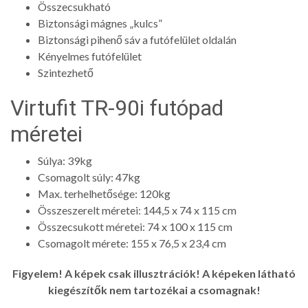
Összecsukható
Biztonsági mágnes „kulcs”
Biztonsági pihenő sáv a futófelület oldalán
Kényelmes futófelület
Szintezhető
Virtufit TR-90i futópad
méretei
Súlya: 39kg
Csomagolt súly: 47kg
Max. terhelhetősége: 120kg
Összeszerelt méretei: 144,5 x 74 x 115 cm
Összecsukott méretei: 74 x 100 x 115 cm
Csomagolt mérete: 155 x 76,5 x 23,4 cm
Figyelem! A képek csak illusztrációk! A képeken látható
kiegészítők nem tartozékai a csomagnak!