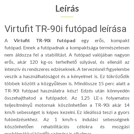
Leírás
Virtufit TR-90i futópad leírása
A
Virtufit TR-90i futópad
egy erős, kompakt
futópad. Ennek a futópadnak a kompaktsága természetesen
nem áldozza fel a stabilitást. A futópad valójában nagyon
erős, akár 120 kg-os terhelhető súlyával, és ellenáll az
intenzív és rendszeres edzéseknek. A tervezésnél figyelembe
veszik a használhatóságot és a kényelmet is. Ez tükröződik
többek között a közgyűlésen is. Mindössze 15 perc alatt a
TR-90i futópad használatra kész! Edzés után könnyedén
összehajthatod a futópadot. Az 1,25 LE-s folyamatos
teljesítményű motornak köszönhetően a TR-90i akár 14
km/h sebességet is képes kezelni. Ez ideálissá teszi a gyors
futóedzésekhez. Az 1 km/h-s indulási sebességnek
köszönhetően rehabilitációs célokra és mozgási
problémákkal küzdők számára is alkalmas.