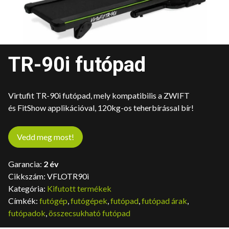
TR-90i futópad
Virtufit TR-90i futópad, mely kompatibilis a ZWIFT
és FitShow applikációval, 120kg-os teherbírással bír!
Vedd meg most!
Garancia:
2 év
Cikkszám:
VFLOTR90i
Kategória:
Kifutott termékek
Címkék:
futógép
,
futógépek
,
futópad
,
futópad árak
,
futópadok
,
összecsukható futópad