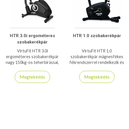
HTR 3.0i ergométeres
HTR 1.0 szobakerékpár
szobakerékpár
VirtuFit HTR 3.0i
VirtuFit HTR 1.0
ergométeres szobakerékpár
szobakerékpár mágnesfékes
nagy 150kg-os teherbírással,
fékrendszerrel rendelkezik és
37 programmal és ZWIFT app
120kg-os teherbírással bír!
kompatibilitással bír, otthoni
Megtekintés
Megtekintés
használatra ajánlott
szobabicikli!