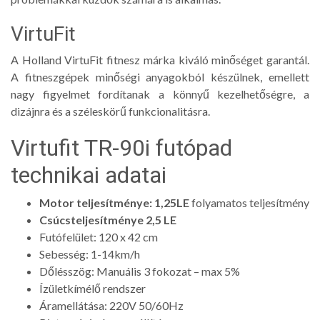
VirtuFit
A Holland VirtuFit fitnesz márka kiváló minőséget garantál.
A fitneszgépek minőségi anyagokból készülnek, emellett
nagy figyelmet fordítanak a könnyű kezelhetőségre, a
dizájnra és a széleskörű funkcionalitásra.
Virtufit TR-90i futópad
technikai adatai
Motor teljesítménye: 1,25LE
folyamatos teljesítmény
Csúcsteljesítménye 2,5 LE
Futófelület: 120 x 42 cm
Sebesség: 1-14km/h
Dőlésszög: Manuális 3 fokozat – max 5%
Ízületkímélő rendszer
Áramellátása: 220V 50/60Hz