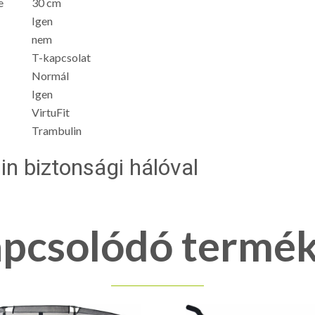
e
30 cm
Igen
nem
T-kapcsolat
Normál
Igen
VirtuFit
Trambulin
in biztonsági hálóval
pcsolódó termé