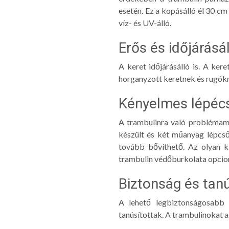
esetén. Ez a kopásálló él 30 cm 
víz- és UV-álló.
Erős és időjárásá
A keret időjárásálló is. A k
horganyzott keretnek és rugókn
Kényelmes lépéc
A trambulinra való problémame
készült és két műanyag lépcsőv
tovább bővíthető. Az olyan ki
trambulin védőburkolata opcioná
Biztonság és tan
A lehető legbiztonságosabb 
tanúsítottak. A trambulinokat a