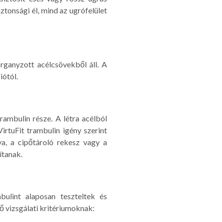
iztonsági él, mind az ugrófelület
ganyzott acélcsövekből áll. A
iótól.
ambulin része. A létra acélból
irtuFit trambulin igény szerint
ya, a cipőtároló rekesz vagy a
ítanak.
ulint alaposan teszteltek és
ő vizsgálati kritériumoknak: