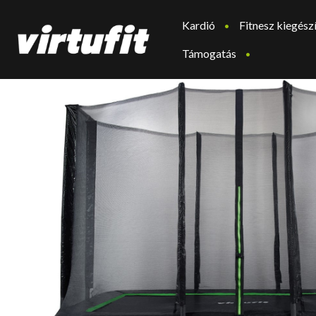
Kardió
Fitnesz kiegész
Támogatás