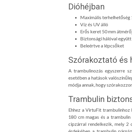
Dióhéjban
Maximális terhelhetőség
Víz és UV álló
Erős keret 50 mm átmérő
Biztonsági hálóval együtt
Beleértve a lépcsőket
Szórakoztató és 
A trambulinozás egyszerre sz
esetében a hatások valószínűle
módja annak, hogy szórakozzon 
Trambulin biztons
Ehhez a VirtuFit trambulinhoz b
180 cm magas és a trambulin tel
cipzárral rendelkezik, mely 2 
érdekében a trambulin párnázo