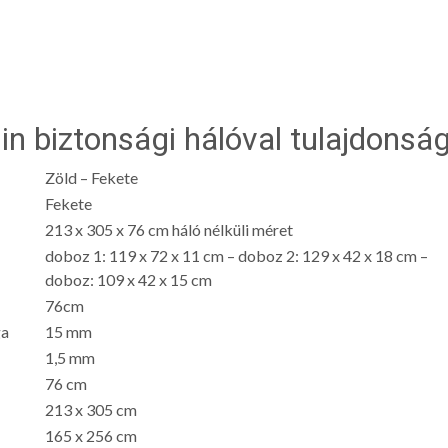
lin biztonsági hálóval tulajdonság
Zöld – Fekete
Fekete
213 x 305 x 76 cm háló nélküli méret
doboz 1: 119 x 72 x 11 cm – doboz 2: 129 x 42 x 18 cm –
doboz: 109 x 42 x 15 cm
76cm
ga
15 mm
1,5 mm
76 cm
213 x 305 cm
165 x 256 cm