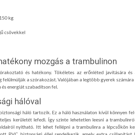
 150 kg
jű csövekkel
hatékony mozgás a trambulinon
órakoztató és hatékony. Tökéletes az erőnléted javítására és 
g felülmúlják a szórakozást. Valójában a legtöbb gyerek számára
és energiát szabadítson fel.
ági hálóval
iztonsági háló tartozik. Ez a háló használaton kívül könnyen fel
jes kerületét lefedi. Így szinte lehetetlen leesni a trambulinról
oldalról nyitható. Itt lehet fellépni a trambulinra a lépcsőkön k
tt PVC biztonsági éllel rendelkezik, amely extra csillapítást 