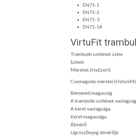
EN71-1
EN71-2
EN71-3
EN71-14
VirtuFit trambu
Trambulin szélének színe
Színek
Méretek (HxSzxH)
Csomagolás méretei (HxSzxM)
Bemeneti magasság
A trambulin szélének vastagsá
A keret vastagsága
Keret magassága
Átmérő
Ugrószőnyeg átmérője