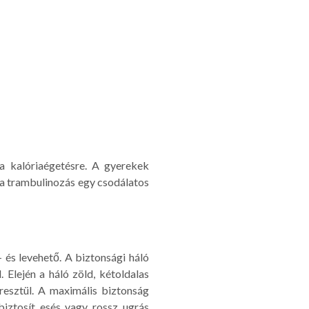
a kalóriaégetésre. A gyerekek
 a trambulinozás egy csodálatos
- és levehető. A biztonsági háló
. Elején a háló zöld, kétoldalas
eresztül. A maximális biztonság
biztosít esés vagy rossz ugrás