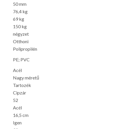
50 mm
76,4 kg
69 kg
150 kg
négyzet
Otthoni
Polipropilén
PE; PVC
Acél
Nagy méretű
Tartozék
Cipzár
52
Acél
16,5 cm
Igen