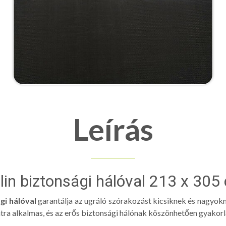
Leírás
lin biztonsági hálóval 213 x 305 
ági hálóval
garantálja az ugráló szórakozást kicsiknek és nagyokn
atra alkalmas, és az erős biztonsági hálónak köszönhetően gyakorlat