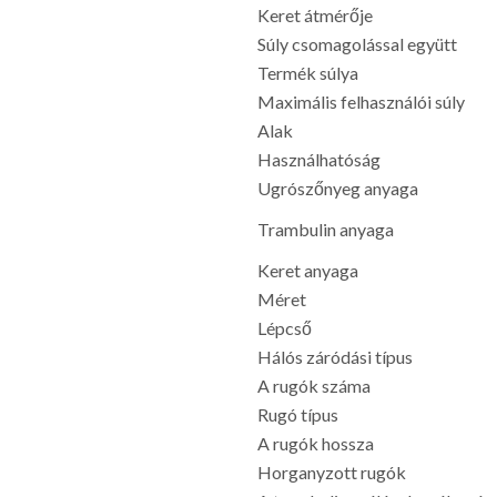
Keret átmérője
Súly csomagolással együtt
Termék súlya
Maximális felhasználói súly
Alak
Használhatóság
Ugrószőnyeg anyaga
Trambulin anyaga
Keret anyaga
Méret
Lépcső
Hálós záródási típus
A rugók száma
Rugó típus
A rugók hossza
Horganyzott rugók