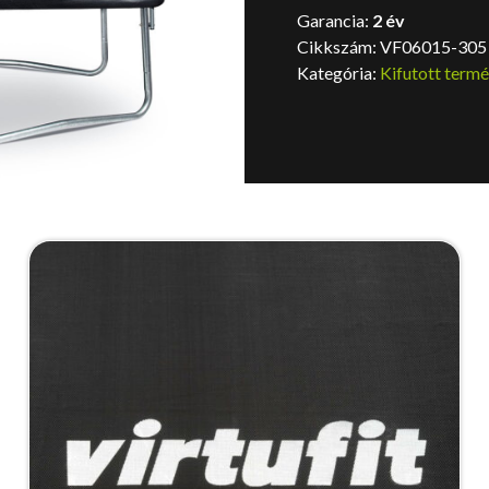
Garancia:
2 év
Cikkszám:
VF06015-305
Kategória:
Kifutott term