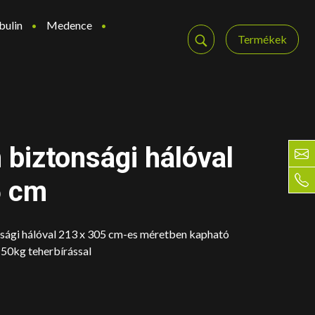
bulin
Medence
Termékek
 biztonsági hálóval
5 cm
nsági hálóval 213 x 305 cm-es méretben kapható
150kg teherbírással