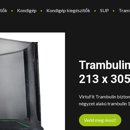
ítők
Kondigép
Kondigép kiegészítők
SUP
Tram
Trambulin
213 x 30
VirtuFit Trambulin bizto
négyzet alakú trambulin 
Vedd meg most!