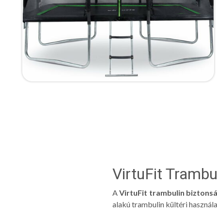
VirtuFit Trambu
A
VirtuFit trambulin biztons
alakú trambulin kültéri használ