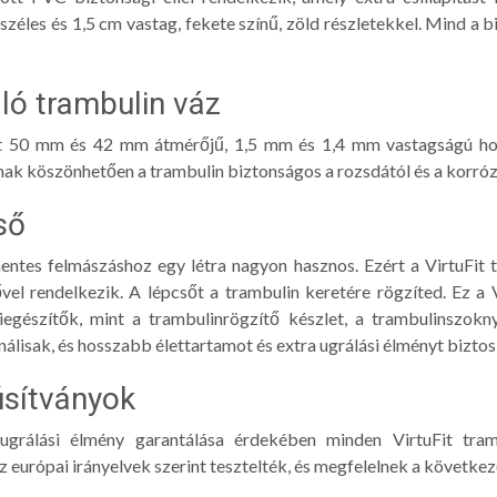
széles és 1,5 cm vastag, fekete színű, zöld részletekkel. Mind a b
lló trambulin váz
eret 50 mm és 42 mm átmérőjű, 1,5 mm és 1,4 mm vastagságú hor
ak köszönhetően a trambulin biztonságos a rozsdától és a korróz
ső
ntes felmászáshoz egy létra nagyon hasznos. Ezért a VirtuFit tr
el rendelkezik. A lépcsőt a trambulin keretére rögzíted. Ez a V
egészítők, mint a trambulinrögzítő készlet, a trambulinszokn
lisak, és hosszabb élettartamot és extra ugrálási élményt biztos
úsítványok
ugrálási élmény garantálása érdekében minden VirtuFit tramb
z európai irányelvek szerint tesztelték, és megfelelnek a következ