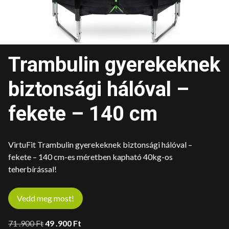
Trambulin gyerekeknek
biztonsági hálóval –
fekete – 140 cm
VirtuFit Trambulin gyerekeknek biztonsági hálóval –
fekete – 140 cm-es méretben kapható 40kg-os
teherbírással!
Vedd meg most!
Original
Current
71 .900
Ft
49 .900
Ft