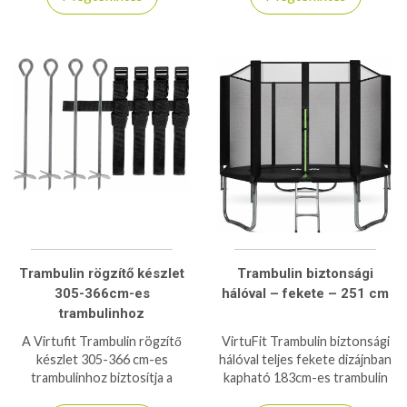
élettartamot és esztétikus
kiegészítővel.
megjelenést.
Trambulin rögzítő készlet
Trambulin biztonsági
305-366cm-es
hálóval – fekete – 251 cm
trambulinhoz
A Virtufit Trambulin rögzítő
VirtuFit Trambulin biztonsági
készlet 305-366 cm-es
hálóval teljes fekete dizájnban
trambulinhoz biztosítja a
kapható 183cm-es trambulin
stabil, biztonságos rögzítést,
létrával kapható