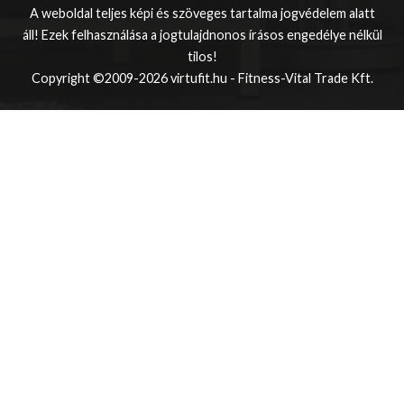
A weboldal teljes képi és szöveges tartalma jogvédelem alatt
áll! Ezek felhasználása a jogtulajdnonos írásos engedélye nélkül
tilos!
Copyright ©2009-2026 virtufit.hu - Fitness-Vital Trade Kft.