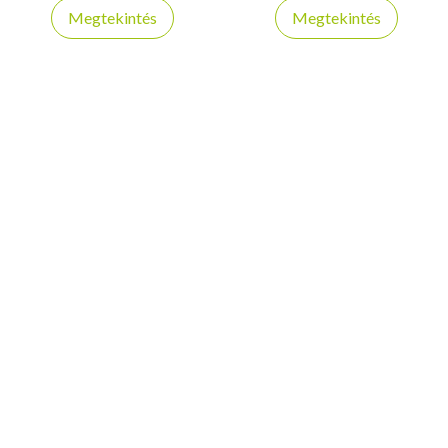
növelve a trambulin
Megtekintés
Megtekintés
tartósságát és használati
élményét.