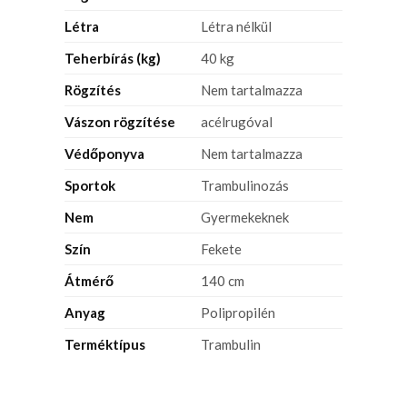
Létra
Létra nélkül
Teherbírás (kg)
40 kg
Rögzítés
Nem tartalmazza
Vászon rögzítése
acélrugóval
Védőponyva
Nem tartalmazza
Sportok
Trambulinozás
Nem
Gyermekeknek
Szín
Fekete
Átmérő
140 cm
Anyag
Polipropilén
Terméktípus
Trambulin