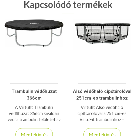
Kapcsolódó termékek
Trambulin védőhuzat
Alsó védőháló cipőtárolóval
366cm
251cm-es trambulinhoz
A Virtufit Trambulin
Virtufit Alsó védőháló
védőhuzat 366cm kiválóan
cipőtárolóval a 251 cm-es
védi a trambulin felületét az
VirtuFit trambulinhoz –
időjárás viszontagságaitól,
biztonságosabb használat és
biztosítva a hosszú
praktikus tárolás egyetlen
Megtekintés
Megtekintés