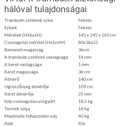
hálóval tulajdonságai
Trambulin szélének színe
Fekete
Színek
Fekete
Méretek (HxSzxH)
145 x 145 x 160 cm
Csomagolás méretei (HxSzxM)
80x36x25
Bemeneti magasság
36cm
A trambulin szélének vastagsága
14 mm
A keret vastagsága
1 mm
Keret magassága
36 cm
Átmérő
140 cm
Ugrószőnyeg átmérője
109 cm
Keret átmérője
25 mm
Súly csomagolással együtt
18,5 kg
Termék súlya
16 kg
Maximális felhasználói súly
40 kg
Alak
Kör