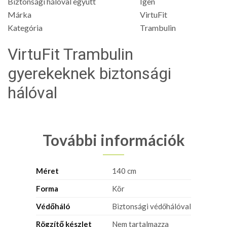
Biztonsági hálóval együtt
Igen
Márka
VirtuFit
Kategória
Trambulin
VirtuFit Trambulin
gyerekeknek biztonsági
hálóval
További információk
Méret
140 cm
Forma
Kör
Védőháló
Biztonsági védőhálóval
Rögzítő készlet
Nem tartalmazza