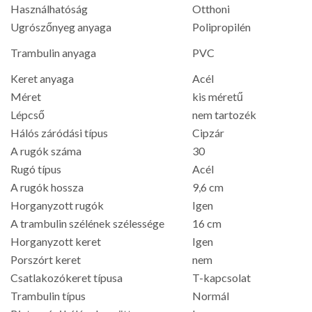
Használhatóság
Otthoni
Ugrószőnyeg anyaga
Polipropilén
Trambulin anyaga
PVC
Keret anyaga
Acél
Méret
kis méretű
Lépcső
nem tartozék
Hálós záródási típus
Cipzár
A rugók száma
30
Rugó típus
Acél
A rugók hossza
9,6 cm
Horganyzott rugók
Igen
A trambulin szélének szélessége
16 cm
Horganyzott keret
Igen
Porszórt keret
nem
Csatlakozókeret típusa
T-kapcsolat
Trambulin típus
Normál