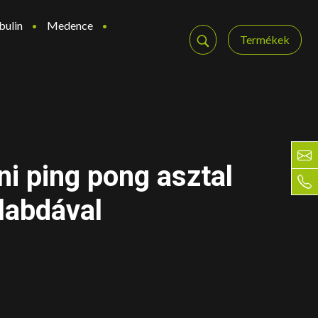
bulin
Medence
Termékek
i ping pong asztal
 labdával