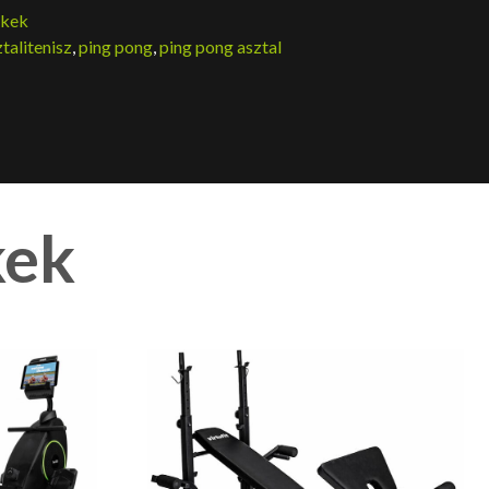
ékek
talitenisz
,
ping pong
,
ping pong asztal
kek