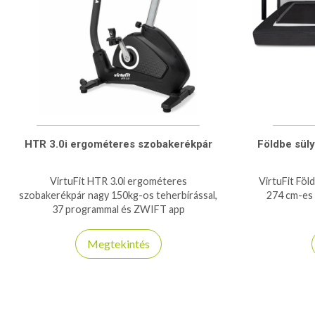
HTR 3.0i ergométeres szobakerékpár
Földbe süly
VirtuFit HTR 3.0i ergométeres
VirtuFit Föl
szobakerékpár nagy 150kg-os teherbírással,
274 cm-es
37 programmal és ZWIFT app
kompatibilitással bír, otthoni használatra
ajánlott szobabicikli!
Megtekintés