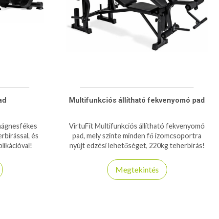
ad
Multifunkciós állítható fekvenyomó pad
mágnesfékes
VirtuFit Multifunkciós állítható fekvenyomó
rbírással, és
pad, mely szinte minden fő izomcsoportra
likációval!
nyújt edzési lehetőséget, 220kg teherbírás!
Megtekintés