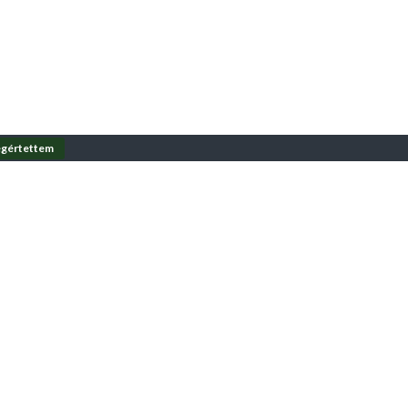
gértettem
írásos engedélye nélkül tilos!