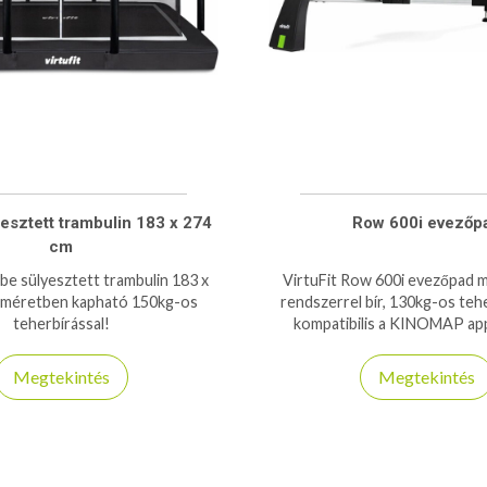
esztett trambulin 183 x 274
Row 600i evezőp
cm
dbe sülyesztett trambulin 183 x
VirtuFit Row 600i evezőpad 
 méretben kapható 150kg-os
rendszerrel bír, 130kg-os tehe
teherbírással!
kompatibilis a KINOMAP app
Megtekintés
Megtekintés