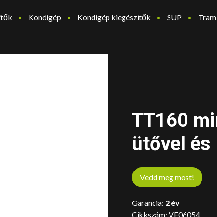
ítők
Kondigép
Kondigép kiegészítők
SUP
Tram
TT160 min
ütővel és
Vedd meg most!
Garancia:
2 év
Cikkszám:
VF06054