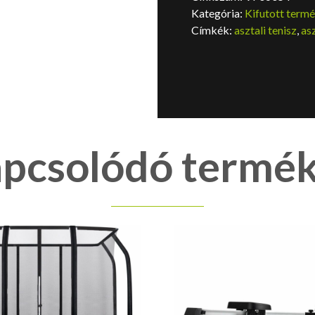
Kategória:
Kifutott term
Címkék:
asztali tenisz
,
asz
pcsolódó termé