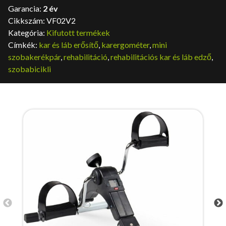
Garancia:
2 év
Cikkszám:
VF02V2
Kategória:
Kifutott termékek
Címkék:
kar és láb erősítő
,
karergométer
,
mini
szobakerékpár
,
rehabilitáció
,
rehabilitációs kar és láb edző
,
szobabicikli