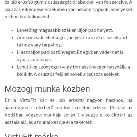
és láb erősítő gumis csúszásgátló lábakkal van felszerelve. A
csúszás elkerülése érdekében van néhány tippünk, amelyeket
otthon is alkalmazhat:
Lehetőleg magasabb széken üljön pad helyett.
Amikor csak lehetséges, helyezze a székes kerékpárt
falhoz vagy tárgyhoz.
Használjon padlószőnyeget. Ez egyben védelmet is
nyújt a padlónak.
Lehetőleg szőnyegen vagy tornaszőnyegen használja a
biciklit. A csúszós felület növeli a csúszás esélyét.
Mozogj munka közben
Ez a VirtuFit kar és láb erősítő nagyon hasznos, ha
napközben is elérhető módon szeretne edzeni. Például az
irodában végzett munkája során. Helyezze a kerékpárt az
asztala alá, és azonnal kezdje el a tekerést.
VirtuFit márka