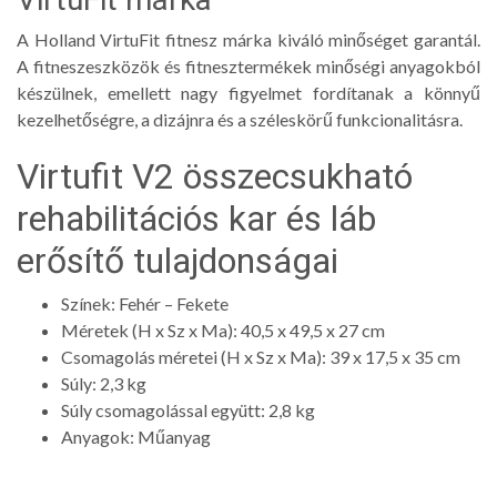
A Holland VirtuFit fitnesz márka kiváló minőséget garantál.
A fitneszeszközök és fitnesztermékek minőségi anyagokból
készülnek, emellett nagy figyelmet fordítanak a könnyű
kezelhetőségre, a dizájnra és a széleskörű funkcionalitásra.
Virtufit V2 összecsukható
rehabilitációs kar és láb
erősítő tulajdonságai
Színek: Fehér – Fekete
Méretek (H x Sz x Ma): 40,5 x 49,5 x 27 cm
Csomagolás méretei (H x Sz x Ma): 39 x 17,5 x 35 cm
Súly: 2,3 kg
Súly csomagolással együtt: 2,8 kg
Anyagok: Műanyag