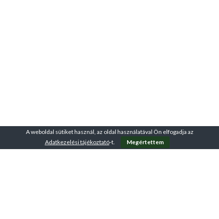
A weboldal sütiket használ, az oldal használatával Ön elfogadja az
Adatkezelési tájékoztató
-t.
Megértettem