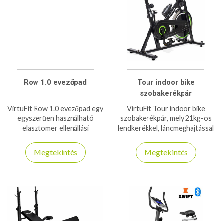
Row 1.0 evezőpad
Tour indoor bike
szobakerékpár
VirtuFit Row 1.0 evezőpad egy
VirtuFit Tour indoor bike
egyszerűen használható
szobakerékpár, mely 21kg-os
elasztomer ellenállási
lendkerékkel, láncmeghajtással
rendszerrel használható
igazi spinning élményt biztiosít
evezőpad 115kg-os
számodra!
Megtekintés
Megtekintés
teherbírással.