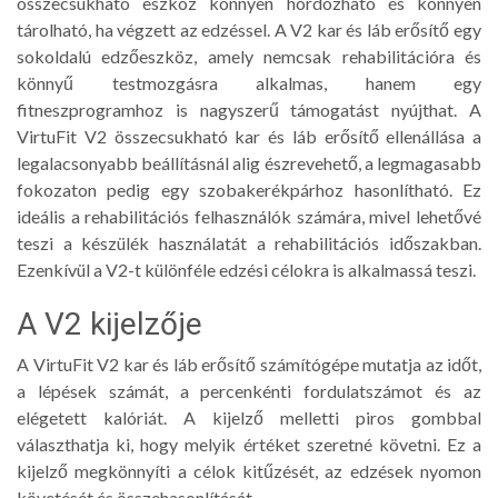
összecsukható eszköz könnyen hordozható és könnyen
tárolható, ha végzett az edzéssel. A V2 kar és láb erősítő egy
sokoldalú edzőeszköz, amely nemcsak rehabilitációra és
könnyű testmozgásra alkalmas, hanem egy
fitneszprogramhoz is nagyszerű támogatást nyújthat. A
VirtuFit V2 összecsukható kar és láb erősítő ellenállása a
legalacsonyabb beállításnál alig észrevehető, a legmagasabb
fokozaton pedig egy szobakerékpárhoz hasonlítható. Ez
ideális a rehabilitációs felhasználók számára, mivel lehetővé
teszi a készülék használatát a rehabilitációs időszakban.
Ezenkívül a V2-t különféle edzési célokra is alkalmassá teszi.
A V2 kijelzője
A VirtuFit V2 kar és láb erősítő számítógépe mutatja az időt,
a lépések számát, a percenkénti fordulatszámot és az
elégetett kalóriát. A kijelző melletti piros gombbal
választhatja ki, hogy melyik értéket szeretné követni. Ez a
kijelző megkönnyíti a célok kitűzését, az edzések nyomon
követését és összehasonlítását.