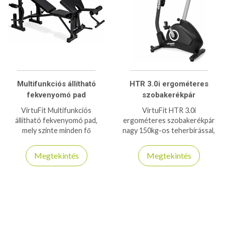
Multifunkciós állítható
HTR 3.0i ergométeres
fekvenyomó pad
szobakerékpár
VirtuFit Multifunkciós
VirtuFit HTR 3.0i
állítható fekvenyomó pad,
ergométeres szobakerékpár
mely szinte minden fő
nagy 150kg-os teherbírással,
izomcsoportra nyújt edzési
37 programmal és ZWIFT app
lehetőséget, 220kg
kompatibilitással bír, otthoni
Megtekintés
Megtekintés
teherbírás!
használatra ajánlott
szobabicikli!