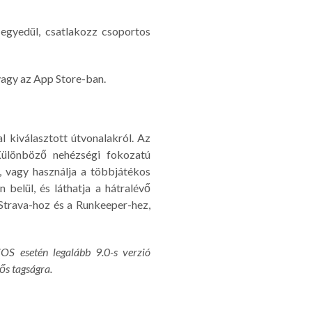
 egyedül, csatlakozz csoportos
vagy az App Store-ban.
l kiválasztott útvonalakról. Az
 Különböző nehézségi fokozatú
, vagy használja a többjátékos
belül, és láthatja a hátralévő
Strava-hoz és a Runkeeper-hez,
OS esetén legalább 9.0-s verzió
ős tagságra.