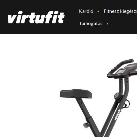
Kardió
Fitnesz kiegész
Támogatás