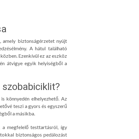
sa
, amely biztonságérzetet nyújt
edzésélmény. A hátul található
s közben. Ezenkívül ez az eszköz
én átvigye egyik helyiségből a
szobabiciklit?
is könnyedén elhelyezhető. Az
etővé teszi a gyors és egyszerű
ségből a másikba.
 megfelelő testtartásról, így
ntokkal biztonságos pedálozást