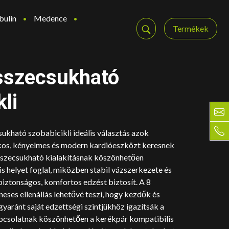
bulin
Medence
Termékek
sszecsukható
li
ukható szobabicikli ideális választás azok
kos, kényelmes és modern kardióeszközt keresnek
összecsukható kialakításnak köszönhetően
is helyet foglal, miközben stabil vázszerkezete és
iztonságos, komfortos edzést biztosít. A 8
eses ellenállás lehetővé teszi, hogy kezdők és
yaránt saját edzettségi szintjükhöz igazítsák a
apcsolatnak köszönhetően a kerékpár kompatibilis