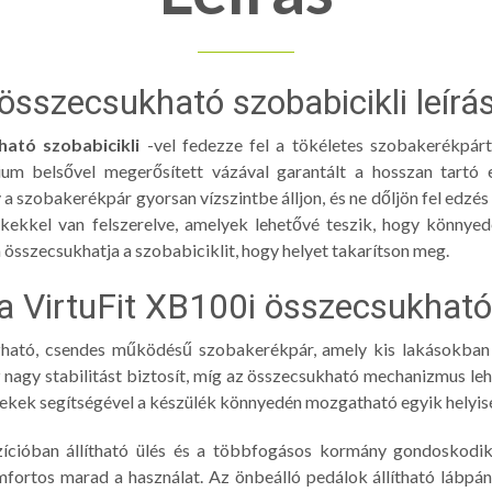
 összecsukható szobabicikli leírá
ható szobabicikli
-vel fedezze fel a tökéletes szobakerékpárt
ium belsővel megerősített vázával garantált a hosszan tartó 
y a szobakerékpár gyorsan vízszintbe álljon, és ne dőljön fel edzé
rekekkel van felszerelve, amelyek lehetővé teszik, hogy könnyed
összecsukhatja a szobabiciklit, hogy helyet takarítson meg.
a VirtuFit XB100i összecsukható 
ható, csendes működésű szobakerékpár, amely kis lakásokban 
nagy stabilitást biztosít, míg az összecsukható mechanizmus leh
kerekek segítségével a készülék könnyedén mozgatható egyik helyi
ícióban állítható ülés és a többfogásos kormány gondoskodik a
fortos marad a használat. Az önbeálló pedálok állítható lábpá