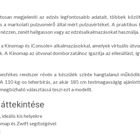
tosan megjeleníti az edzés legfontosabb adatait, többek közöt
és a markolati pulzusmérő által mért pulzusértéket. A praktikus 
 nézzen, zenét hallgasson vagy az edzésalkalmazásokat használja.
 a Kinomap és iConsole+ alkalmazásokkal, amelyek virtuális útvon
nak. A Kinomap az útvonal domborzatához igazítja az ellenállást,
nesfékes rendszer révén a készülék szinte hangtalanul működik,
. A 110 kg-os teherbírás, az akár 185 cm testmagasságig ajánlott 
megbízható választássá teszi ezt a modellt.
 áttekintése
ideális kis helyekre
map és Zwift segítségével
t