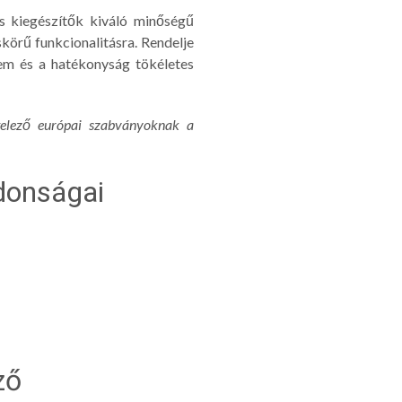
és kiegészítők kiváló minőségű
skörű funkcionalitásra. Rendelje
em és a hatékonyság tökéletes
elező európai szabványoknak a
jdonságai
ző