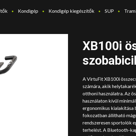
ítők
Kondigép
Kondigép kiegészítők
SUP
Tram
XB100i ö
szobabicik
A VirtuFit XB100i összecs
számára, akik helytakaré
otthoni használatra. Az 
használaton kívül minimál
ergonomikus kialakítása b
fokozatban állítható mágn
rendszeresen sportolók eg
terhelést. A Bluetooth-k