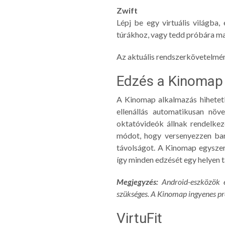
Zwift
Lépj be egy virtuális világba
túrákhoz, vagy tedd próbára ma
Az aktuális rendszerkövetelmén
Edzés a Kinomap 
A Kinomap alkalmazás hihetetle
ellenállás automatikusan növ
oktatóvideók állnak rendelkez
módot, hogy versenyezzen bará
távolságot. A Kinomap egyszer
így minden edzését egy helyen t
Megjegyzés:
Android-eszközök e
szükséges. A Kinomap ingyenes pró
VirtuFit