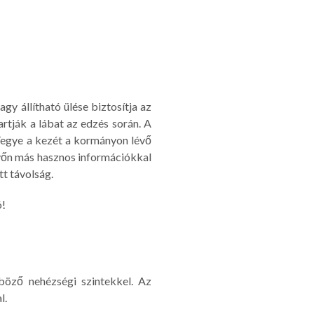
y állítható ülése biztosítja az
rtják a lábat az edzés során. A
 Tegye a kezét a kormányon lévő
yőn más hasznos információkkal
tt távolság.
ó!
böző nehézségi szintekkel. Az
l.