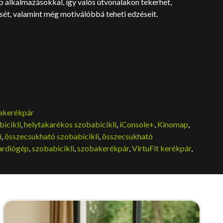
p alkalmazásokkal, így valós útvonalakon tekerhet,
sét, valamint még motiválóbbá teheti edzéseit.
ent
e
akerékpár
Ft.
icikli
,
helytakarékos szobabicikli
,
iConsole+
,
Kinomap
,
i
,
összecsukható szobabicikli
,
összecsukható
ardiógép
,
szobabicikli
,
szobakerékpár
,
VirtuFit kerékpár
,