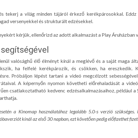
, és tekerj a világ minden tájáról érkező kerékpárosokkal. Eddz
gad versenyekkel és strukturált edzésekkel.
yekért kérjük, ellenőrizd az adott alkalmazást a Play Áruházban 
segítségével
nül valósághű élő élményt kínál a meglévő és a saját maga álta
ekszik, ha felfelé kerékpározik, és csökken, ha ereszkedik.
ésre. Próbáljon lépést tartani a videó megcélzott sebességével
taival. A képernyőn nyomon követheti előrehaladását a videón 
űen csatlakoztatható kedvenc edzésalkalmazásaihoz, például a 
arthatja.
setén a Kinomap használatához legalább 5.0-s verzió szükséges. i
baverziót kínál az első 30 napban, ezt követően pedig előfizethet fizet