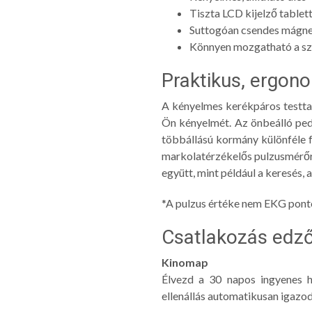
Tiszta LCD kijelző tablet
Suttogóan csendes mágnes
Könnyen mozgatható a sz
Praktikus, ergon
A kényelmes kerékpáros testtar
Ön kényelmét. Az önbeálló pedá
többállású kormány különféle f
markolatérzékelős pulzusmérőr
együtt, mint például a keresés, 
*A pulzus értéke nem EKG ponto
Csatlakozás edz
Kinomap
Élvezd a 30 napos ingyenes h
ellenállás automatikusan igazod