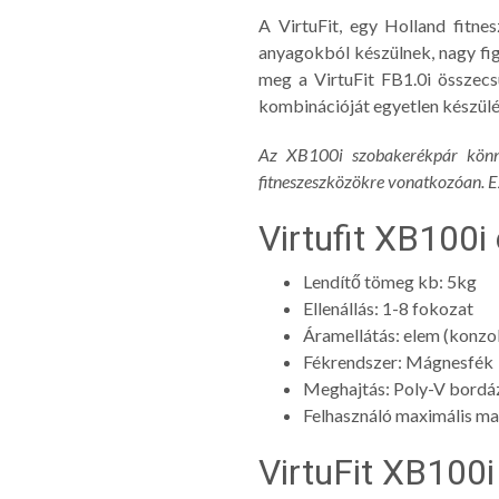
A VirtuFit, egy Holland fitne
anyagokból készülnek, nagy figy
meg a VirtuFit FB1.0i összec
kombinációját egyetlen készül
Az XB100i szobakerékpár könn
fitneszeszközökre vonatkozóan. Ez
Virtufit XB100i
Lendítő tömeg kb: 5kg
Ellenállás: 1-8 fokozat
Áramellátás: elem (konzol
Fékrendszer: Mágnesfék
Meghajtás: Poly-V bordáz
Felhasználó maximális ma
VirtuFit XB100i