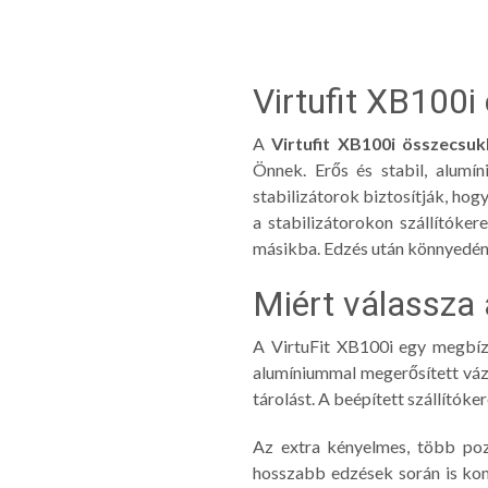
Virtufit XB100i
A
Virtufit XB100i összecsuk
Önnek. Erős és stabil, alumín
stabilizátorok biztosítják, hog
a stabilizátorokon szállítóke
másikba. Edzés után könnyedén 
Miért válassza 
A VirtuFit XB100i egy megbíz
alumíniummal megerősített váz 
tárolást. A beépített szállító
Az extra kényelmes, több poz
hosszabb edzések során is kom