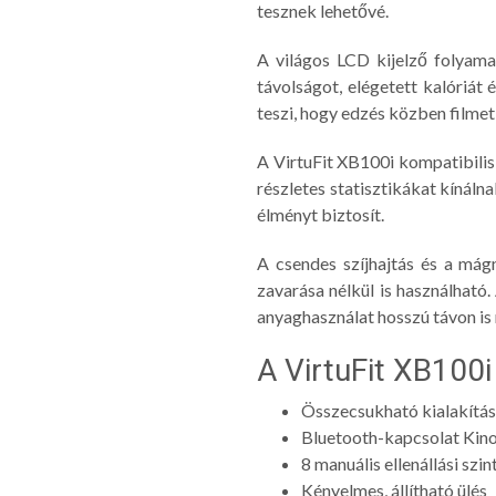
tesznek lehetővé.
A világos LCD kijelző folyama
távolságot, elégetett kalóriát 
teszi, hogy edzés közben filmet
A VirtuFit XB100i kompatibilis
részletes statisztikákat kínál
élményt biztosít.
A csendes szíjhajtás és a mág
zavarása nélkül is használható
anyaghasználat hosszú távon is 
A VirtuFit XB100i
Összecsukható kialakítás, 
Bluetooth-kapcsolat Kino
8 manuális ellenállási szin
Kényelmes, állítható ülés