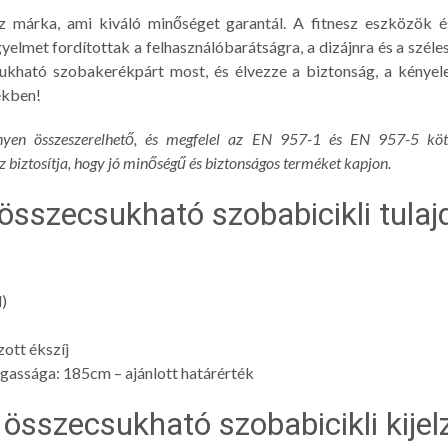
sz márka, ami kiváló minőséget garantál. A fitnesz eszközök 
elmet fordítottak a felhasználóbarátságra, a dizájnra és a széle
sukható szobakerékpárt most, és élvezze a biztonság, a kényel
ékben!
yen összeszerelhető, és megfelel az EN 957-1 és EN 957-5 köt
 biztosítja, hogy jó minőségű és biztonságos terméket kapjon.
 összecsukható szobabicikli tula
)
ott ékszíj
gassága: 185cm – ajánlott határérték
 összecsukható szobabicikli kijel