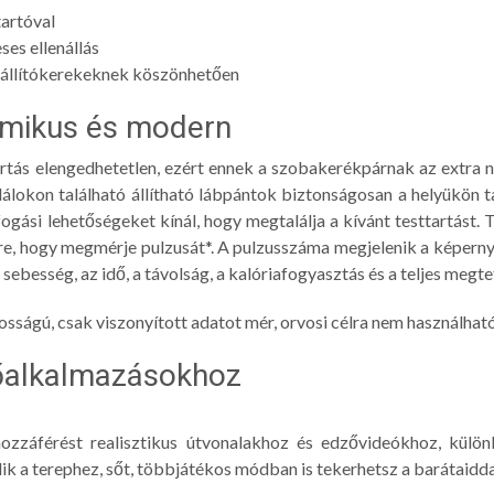
tartóval
es ellenállás
állítókerekeknek köszönhetően
omikus és modern
tás elengedhetetlen, ezért ennek a szobakerékpárnak az extra nag
lokon található állítható lábpántok biztonságosan a helyükön ta
ogási lehetőségeket kínál, hogy megtalálja a kívánt testtartást.
e, hogy megmérje pulzusát*. A pulzusszáma megjelenik a képern
a sebesség, az idő, a távolság, a kalóriafogyasztás és a teljes megte
sságú, csak viszonyított adatot mér, orvosi célra nem használhat
őalkalmazásokhoz
ozzáférést realisztikus útvonalakhoz és edzővideókhoz, külön
ik a terephez, sőt, többjátékos módban is tekerhetsz a barátaidda