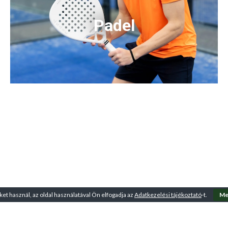
Padel
ket használ, az oldal használatával Ön elfogadja az
Adatkezelési tájékoztató
-t.
Me