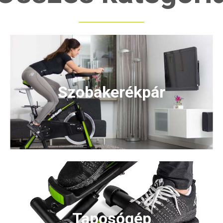
Szobakerékpár
Taposógép