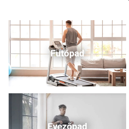
Futópad
Evezőpad