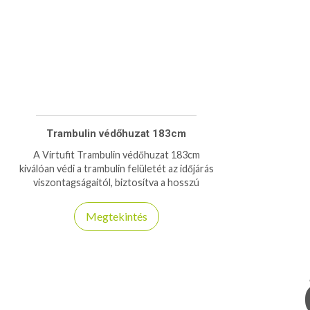
Trambulin védőhuzat 183cm
A Virtufit Trambulin védőhuzat 183cm
kiválóan védi a trambulin felületét az időjárás
viszontagságaitól, biztosítva a hosszú
élettartamot és esztétikus megjelenést.
Megtekintés