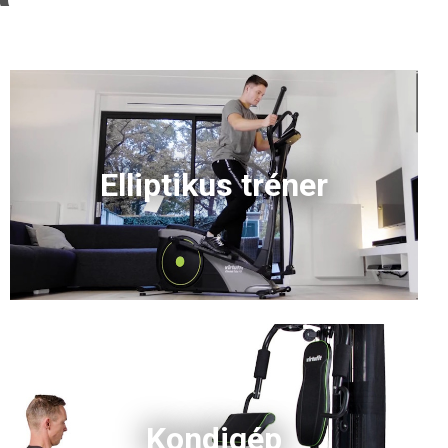
Elliptikus tréner
Kondigép