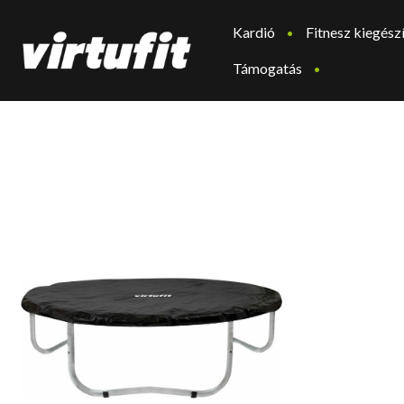
Kardió
Fitnesz kiegész
Támogatás