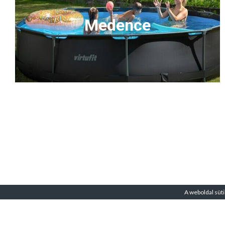
Medence
A weboldal süti