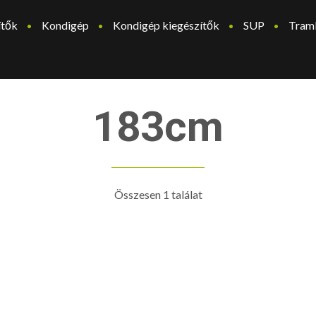
ítők
Kondigép
Kondigép kiegészítők
SUP
Tram
183cm
Összesen 1 találat