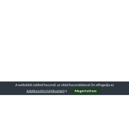
A weboldal sütiket használ, az oldal használatával Ön elfogadja az
Adatkezelési tájékoztató
-t.
Megértettem