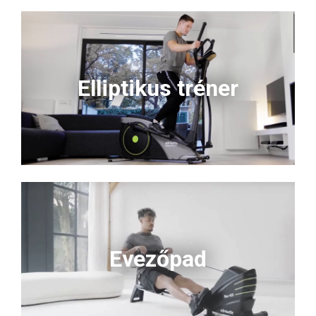
Elliptikus tréner
Evezőpad