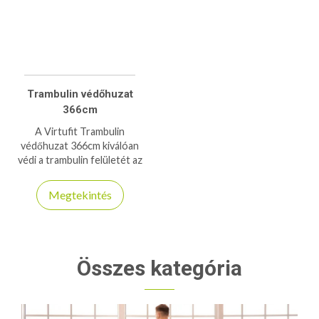
Trambulin védőhuzat
366cm
A Virtufit Trambulin
védőhuzat 366cm kiválóan
védi a trambulin felületét az
időjárás viszontagságaitól,
biztosítva a hosszú
Megtekintés
élettartamot és esztétikus
megjelenést.
Összes kategória