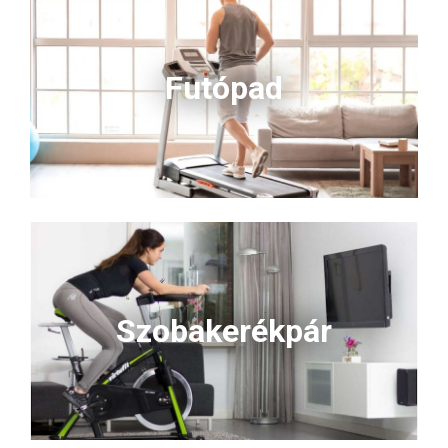
Futópad
Szobakerékpár