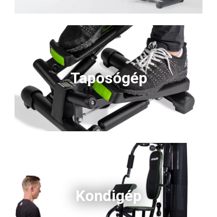
Taposógép
Kondigép