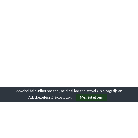
A weboldal sütiket használ, az oldal használatával Ön elfogadja az
Adatkezelési tájékoztató
-t.
Megértettem