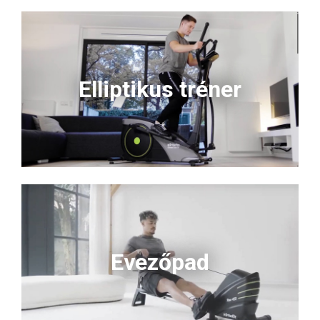
Elliptikus tréner
Evezőpad