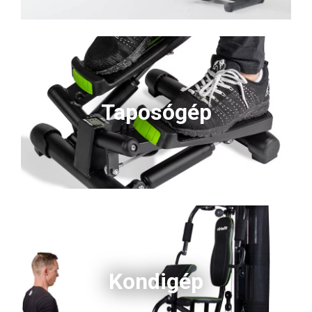
Taposógép
Kondigép