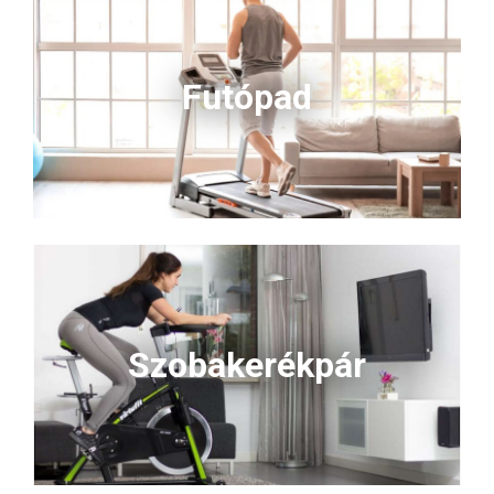
Futópad
Szobakerékpár