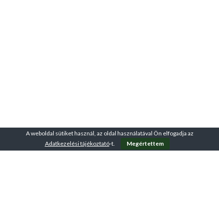
A weboldal sütiket használ, az oldal használatával Ön elfogadja az
Adatkezelési tájékoztató
-t.
Megértettem