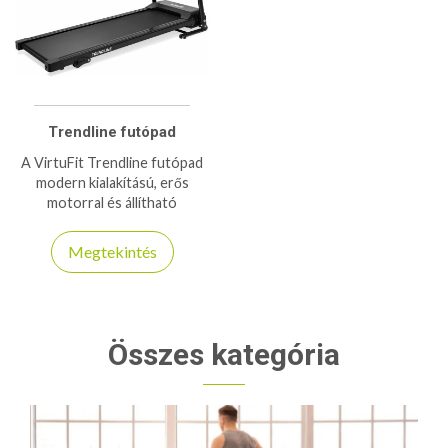
Trendline futópad
A VirtuFit Trendline futópad
modern kialakítású, erős
motorral és állítható
dőlésszöggel rendelkezik,
tökéletes otthoni
Megtekintés
futóedzésekhez és kardió
tréninghez.
Összes kategória