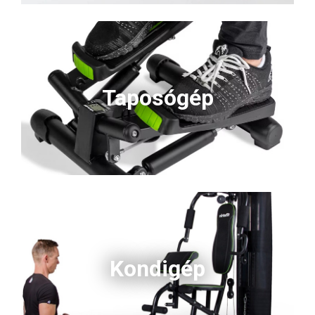
Taposógép
Kondigép