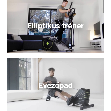
Elliptikus tréner
Evezőpad