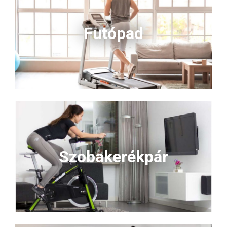
Futópad
Szobakerékpár