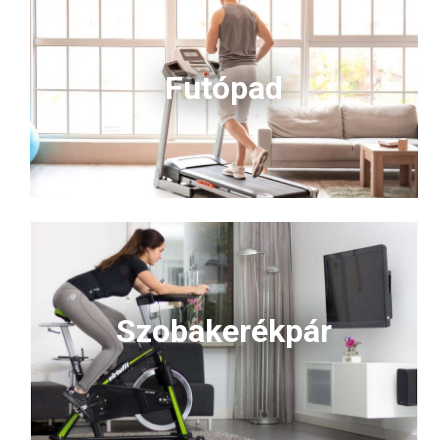
Futópad
Szobakerékpár