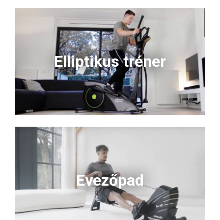
Elliptikus tréner
Evezőpad