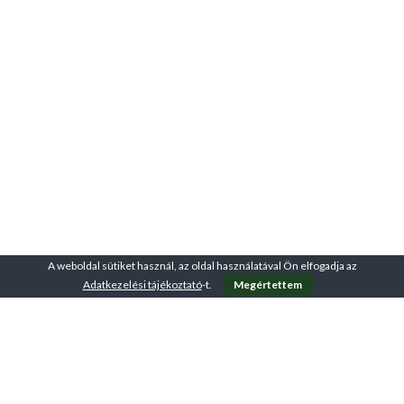
A weboldal sütiket használ, az oldal használatával Ön elfogadja az
Adatkezelési tájékoztató
-t.
Megértettem