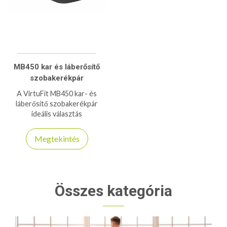
MB450 kar és láberősítő
szobakerékpár
A VirtuFit MB450 kar- és
láberősítő szobakerékpár
ideális választás
rehabilitációhoz és otthoni
edzéshez, 12 fokozatú
Megtekintés
elektromos ellenállással és
LCD kijelzővel.
Összes kategória