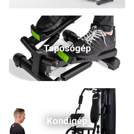
Taposógép
Kondigép