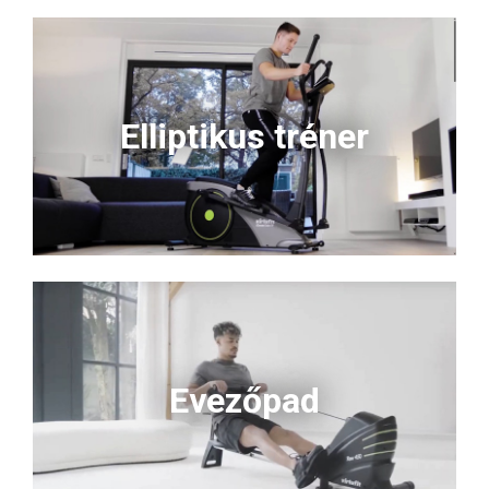
Elliptikus tréner
Evezőpad