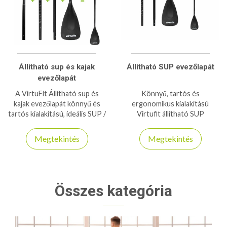
Állítható sup és kajak
Állítható SUP evezőlapát
evezőlapát
A VirtuFit Állítható sup és
Könnyű, tartós és
kajak evezőlapát könnyű és
ergonomikus kialakítású
tartós kialakítású, ideális SUP /
Virtufit állítható SUP
kajak evezéshez. Ergonomikus
evezőlapát – tökéletes
markolat és állítható hossz a
választás minden deszkás
Megtekintés
Megtekintés
maximális kényelemért.
túrázáshoz.
Összes kategória