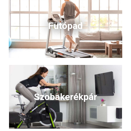
Futópad
Szobakerékpár