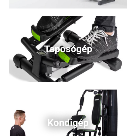
Taposógép
Kondigép