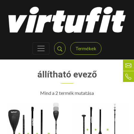
Termékek
állítható evező
Mind a 2 termék mutatása