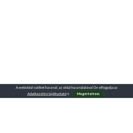
A weboldal sütiket használ, az oldal használatával Ön elfogadja az
Adatkezelési tájékoztató
-t.
Megértettem