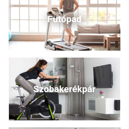
Futópad
Szobakerékpár