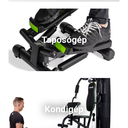
Taposógép
Kondigép