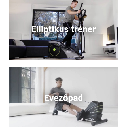
Elliptikus tréner
Evezőpad