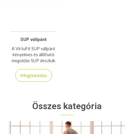
SUP vállpánt
A VirtuFit SUP vállpánt
kényelmes és állítható
megoldás SUP deszkák
szállításához. Strapabíró
kialakítás, egyszerű használat
Megtekintés
és kényelmes viselet.
Összes kategória