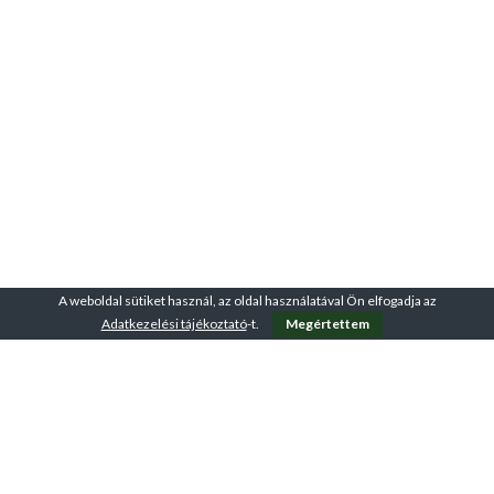
A weboldal sütiket használ, az oldal használatával Ön elfogadja az
Adatkezelési tájékoztató
-t.
Megértettem