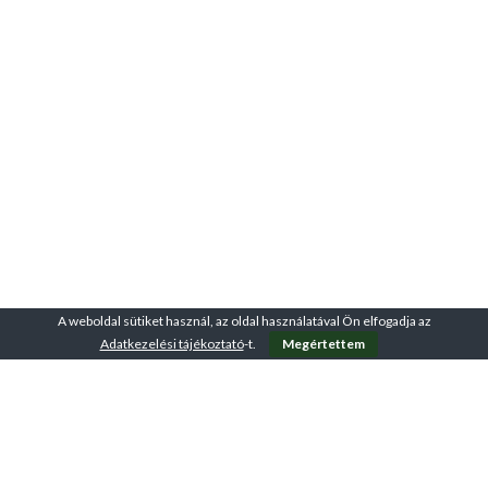
A weboldal sütiket használ, az oldal használatával Ön elfogadja az
Adatkezelési tájékoztató
-t.
Megértettem