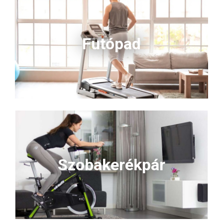
Futópad
Szobakerékpár