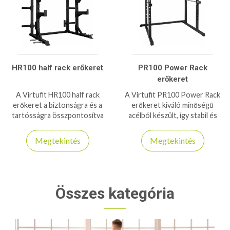
HR100 half rack erőkeret
PR100 Power Rack
erőkeret
A Virtufit HR100 half rack
A Virtufit PR100 Power Rack
erőkeret a biztonságra és a
erőkeret kiváló minőségű
tartósságra összpontosítva
acélból készült, így stabil és
tervezték. A tartó karok 350
tartós konstrukciót biztosít.
kg-ig bírnak, míg a J-horgok
150/200kg-os teherbírása
Megtekintés
Megtekintés
maximális teherbírása 250 kg!
kiváló társ a napi edzések
során
Összes kategória