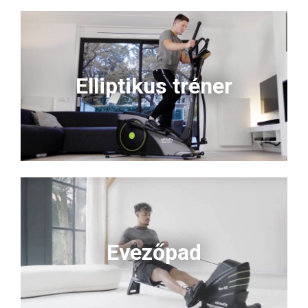
Elliptikus tréner
Evezőpad