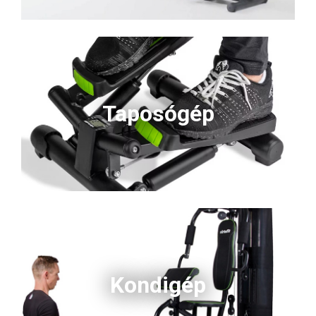
Taposógép
Kondigép