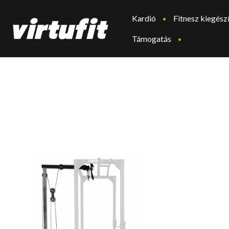
Kardió
Fitnesz kiegész
Támogatás