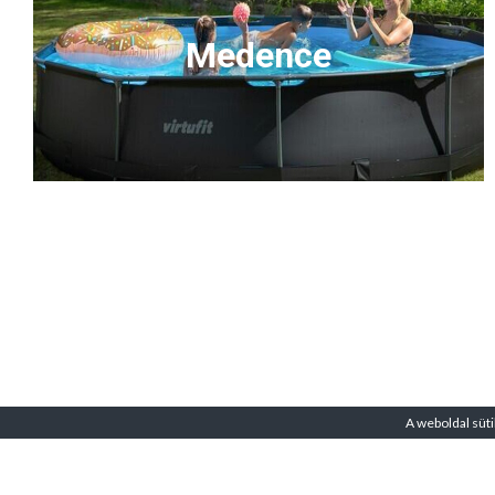
Medence
A weboldal süti