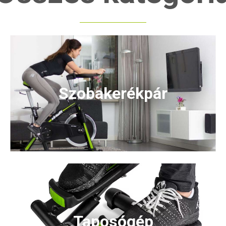
Szobakerékpár
Taposógép