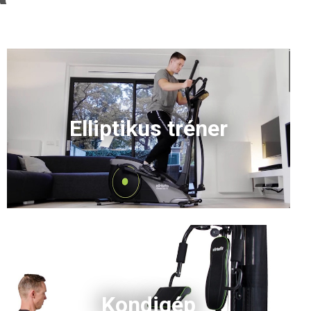
Elliptikus tréner
Kondigép