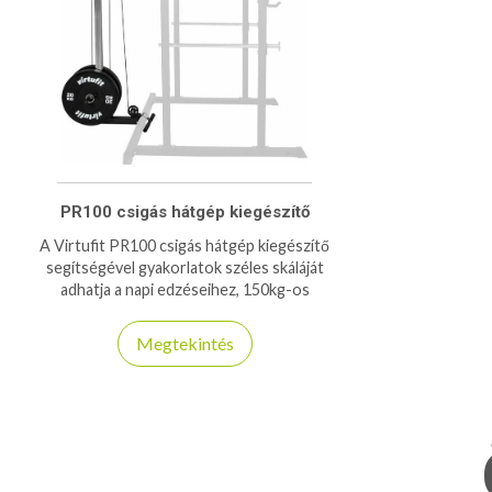
PR100 csigás hátgép kiegészítő
A Virtufit PR100 csigás hátgép kiegészítő
segítségével gyakorlatok széles skáláját
adhatja a napi edzéseihez, 150kg-os
teherbírásával, változatos felhasználásával
kiváló társa lesz az edzésben!
Megtekintés