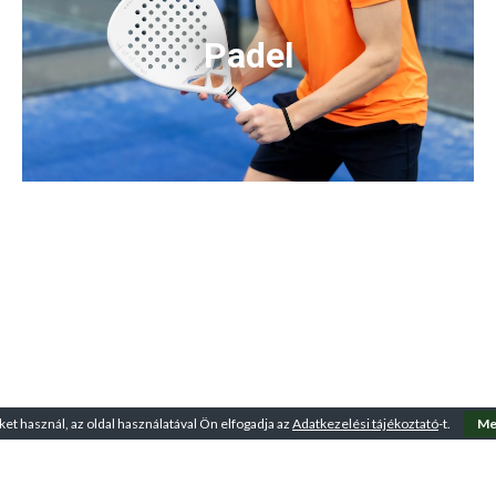
Padel
ket használ, az oldal használatával Ön elfogadja az
Adatkezelési tájékoztató
-t.
Me