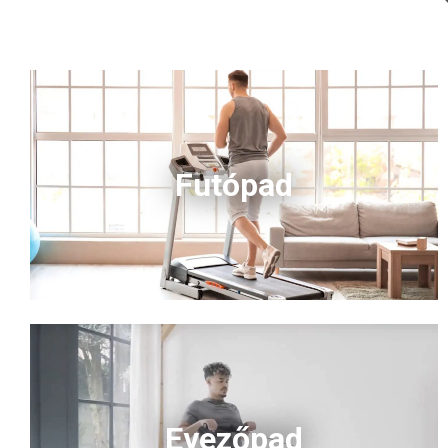
Futópad
Evezőpad